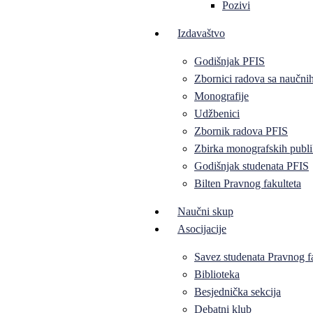
Pozivi
Izdavaštvo
Godišnjak PFIS
Zbornici radova sa naučni
Monografije
Udžbenici
Zbornik radova PFIS
Zbirka monografskih publi
Godišnjak studenata PFIS
Bilten Pravnog fakulteta
Naučni skup
Asocijacije
Savez studenata Pravnog f
Biblioteka
Besjednička sekcija
Debatni klub