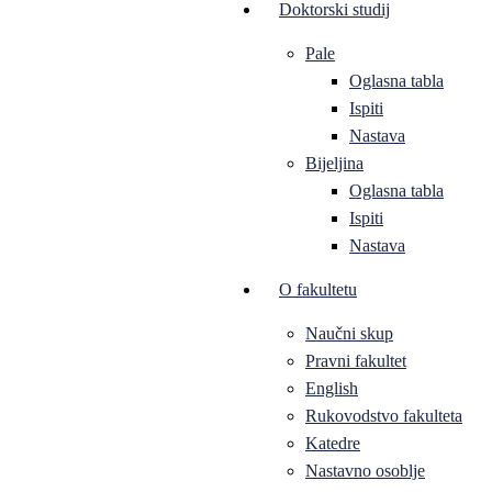
Doktorski studij
Pale
Oglasna tabla
Ispiti
Nastava
Bijeljina
Oglasna tabla
Ispiti
Nastava
O fakultetu
Naučni skup
Pravni fakultet
English
Rukovodstvo fakulteta
Katedre
Nastavno osoblje