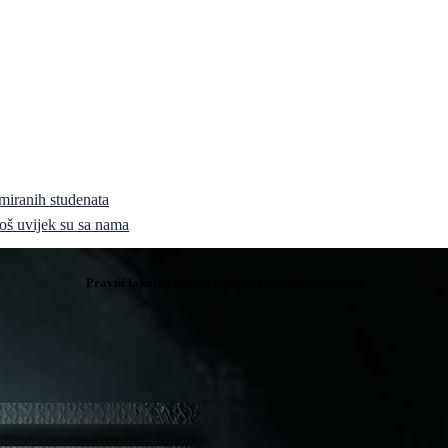
miranih studenata
i još uvijek su sa nama
Pravni fakultet Univerziteta u Istočnom Sarajevu