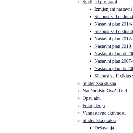
Studijski programi
Izmijenjeni nastavni
Silabusi za l ciklus
Nastavni plan 2014
Silabusi za l ciklus
Nastavni plan 2012
Nastavni plan 2010-
Nastavni plan od 20
Nastavni plan 2007-
Nastavni plan do 20
Silabusi za II ciklus
Studentska služba
Naučno-istraživački rad
Opšti akti
Fotogalerija
Vannastavne aktivnosti
Studentska praksa
Dešavanja