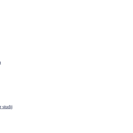
a
 studij