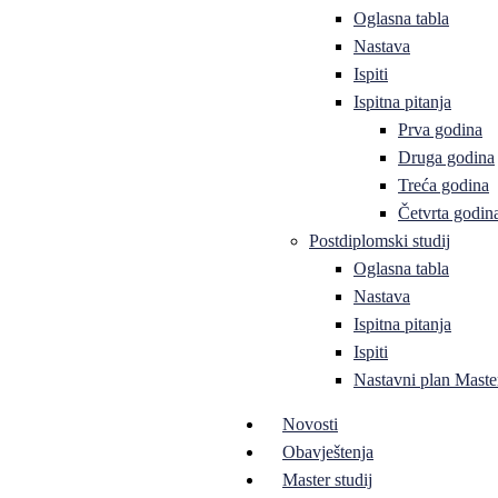
Oglasna tabla
Nastava
Ispiti
Ispitna pitanja
Prva godina
Druga godina
Treća godina
Četvrta godin
Postdiplomski studij
Oglasna tabla
Nastava
Ispitna pitanja
Ispiti
Nastavni plan Master
Novosti
Obavještenja
Master studij