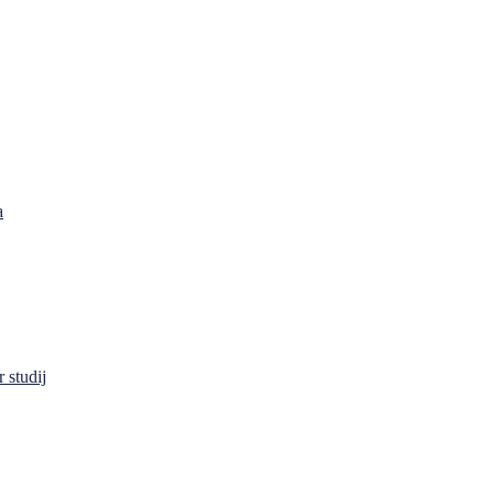
a
 studij