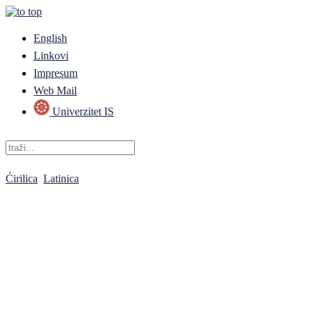
English
Linkovi
Impresum
Web Mail
Univerzitet IS
Ćirilica
Latinica