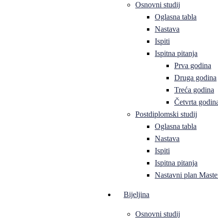
Osnovni studij
Oglasna tabla
Nastava
Ispiti
Ispitna pitanja
Prva godina
Druga godina
Treća godina
Četvrta godin
Postdiplomski studij
Oglasna tabla
Nastava
Ispiti
Ispitna pitanja
Nastavni plan Master
Bijeljina
Osnovni studij