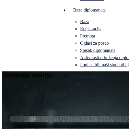
Baza diplomanata
Baza
Registracija
Pretraga
Oglasi za posao
Spisak diplomanata
Aktivnosti udruženja diplo
I oni su bili naši studenti 
Nastavno osoblje
Hronika događaja
Kontakt