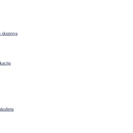
h skupova
kacija
akulteta