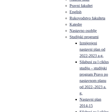
Pravni fakultet
English
Rukovodstvo fakulteta
Katedre
Nastavno osoblje
Studijski programi
Izmijenjeni
nastavni plan od
2022-2023 a.g.
Silabusi za l ciklus
studija – studijski
program Pravo po
nastavnom planu
od 2022–2023 a.
g.
Nastavni plan
2014-15
Silabusi za l ciklus