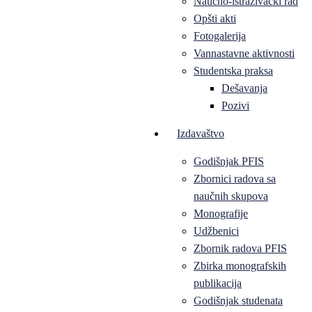
Naučno-istraživački rad
Opšti akti
Fotogalerija
Vannastavne aktivnosti
Studentska praksa
Dešavanja
Pozivi
Izdavaštvo
Godišnjak PFIS
Zbornici radova sa
naučnih skupova
Monografije
Udžbenici
Zbornik radova PFIS
Zbirka monografskih
publikacija
Godišnjak studenata