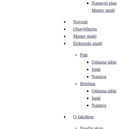
Nastavni plan
Master studij
Novosti
Obavještenja
Master studij
Doktorski studij
Pale
Oglasna tabla
Ispiti
Nastava
Bijeljina
Oglasna tabla
Ispiti
Nastava
O fakultetu
Naučni skup