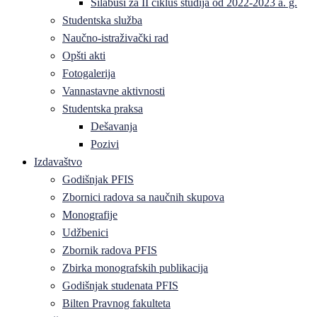
Silabusi za II ciklus studija od 2022-2023 a. g.
Studentska služba
Naučno-istraživački rad
Opšti akti
Fotogalerija
Vannastavne aktivnosti
Studentska praksa
Dešavanja
Pozivi
Izdavaštvo
Godišnjak PFIS
Zbornici radova sa naučnih skupova
Monografije
Udžbenici
Zbornik radova PFIS
Zbirka monografskih publikacija
Godišnjak studenata PFIS
Bilten Pravnog fakulteta