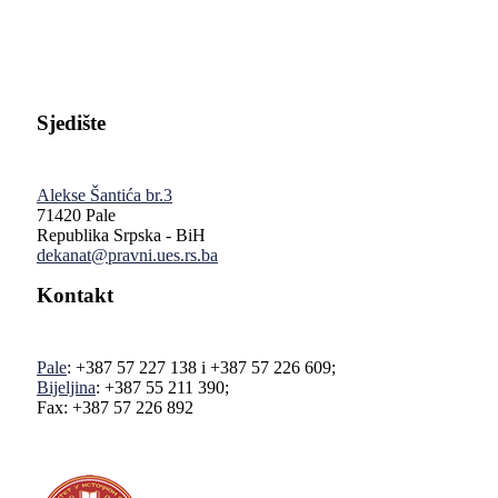
Sjedište
Alekse Šantića br.3
71420 Pale
Republika Srpska - BiH
dekanat@pravni.ues.rs.ba
Kontakt
Pale
: +387 57 227 138 i +387 57 226 609;
Bijeljina
: +387 55 211 390;
Fax: +387 57 226 892