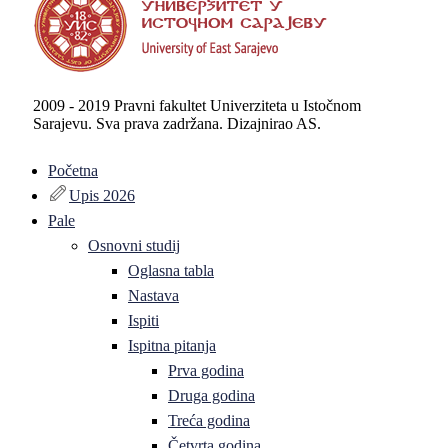
2009 - 2019 Pravni fakultet Univerziteta u Istočnom
Sarajevu. Sva prava zadržana. Dizajnirao AS.
Početna
Upis 2026
Pale
Osnovni studij
Oglasna tabla
Nastava
Ispiti
Ispitna pitanja
Prva godina
Druga godina
Treća godina
Četvrta godina