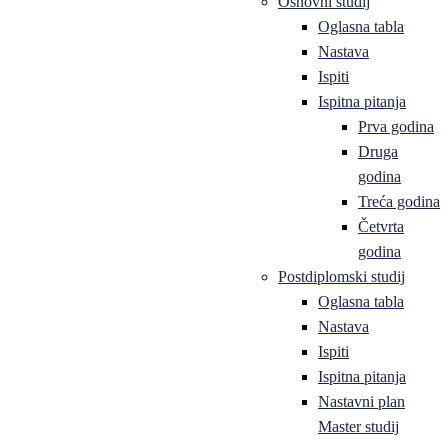
Osnovni studij
Oglasna tabla
Nastava
Ispiti
Ispitna pitanja
Prva godina
Druga
godina
Treća godina
Četvrta
godina
Postdiplomski studij
Oglasna tabla
Nastava
Ispiti
Ispitna pitanja
Nastavni plan
Master studij