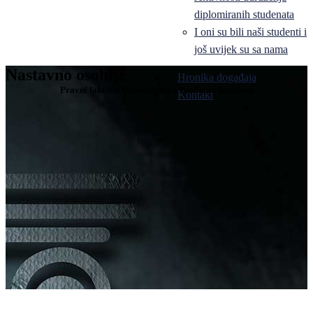
diplomiranih studenata
I oni su bili naši studenti i
još uvijek su sa nama
Nastavno osoblje
Hronika događaja
Pravni fakultet Univerziteta u Istočnom Sarajevu
Kontakt