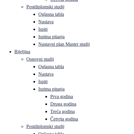
Postdiplomski studij
Oglasna tabla
Nastava
Ispiti
Ispitna pitanja
Nastavni plan Master studij
Bijeljina
Osnovni studij
Oglasna tabla
Nastava
Ispiti
Ispitna pitanja
Prva godina
Druga godina
Treća godina
Četvrta godina
Postdiplomski studij
Oglasna tabla