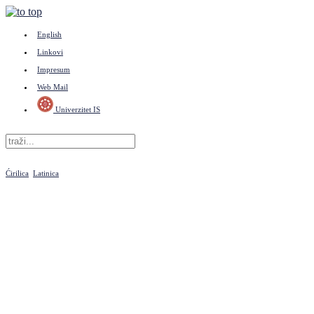
English
Linkovi
Impresum
Web Mail
Univerzitet IS
Ćirilica
Latinica