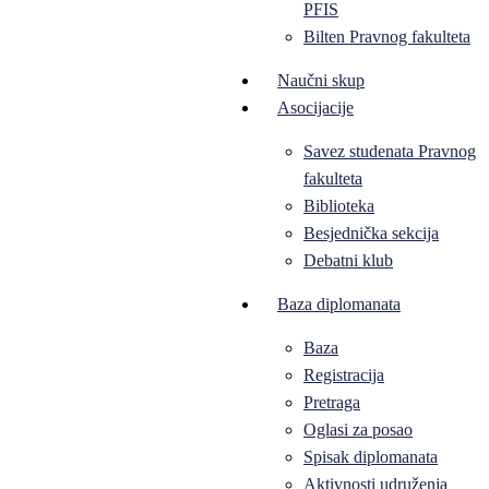
PFIS
Bilten Pravnog fakulteta
Naučni skup
Asocijacije
Savez studenata Pravnog
fakulteta
Biblioteka
Besjednička sekcija
Debatni klub
Baza diplomanata
Baza
Registracija
Pretraga
Oglasi za posao
Spisak diplomanata
Aktivnosti udruženja