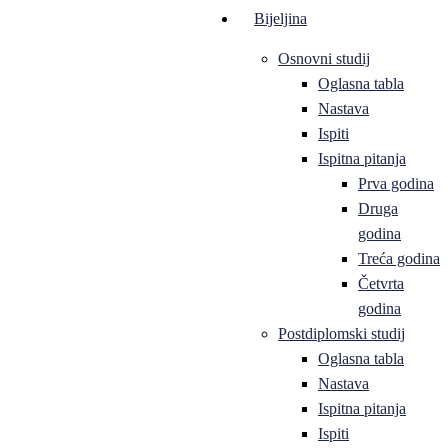
Bijeljina
Osnovni studij
Oglasna tabla
Nastava
Ispiti
Ispitna pitanja
Prva godina
Druga
godina
Treća godina
Četvrta
godina
Postdiplomski studij
Oglasna tabla
Nastava
Ispitna pitanja
Ispiti