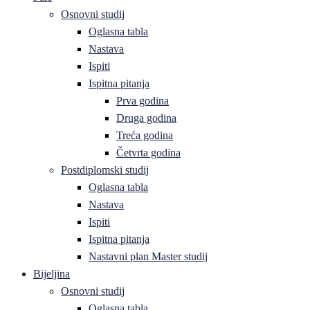
Osnovni studij
Oglasna tabla
Nastava
Ispiti
Ispitna pitanja
Prva godina
Druga godina
Treća godina
Četvrta godina
Postdiplomski studij
Oglasna tabla
Nastava
Ispiti
Ispitna pitanja
Nastavni plan Master studij
Bijeljina
Osnovni studij
Oglasna tabla