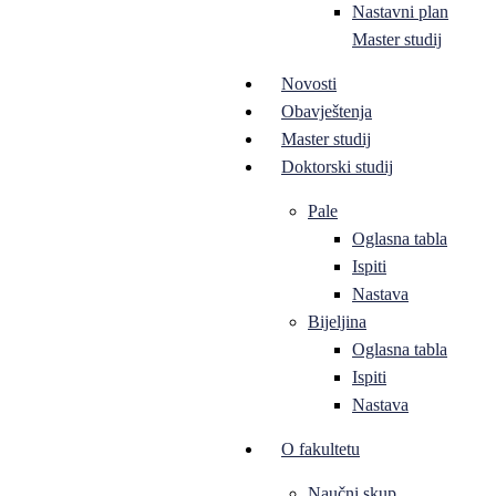
Nastavni plan
Master studij
Novosti
Obavještenja
Master studij
Doktorski studij
Pale
Oglasna tabla
Ispiti
Nastava
Bijeljina
Oglasna tabla
Ispiti
Nastava
O fakultetu
Naučni skup