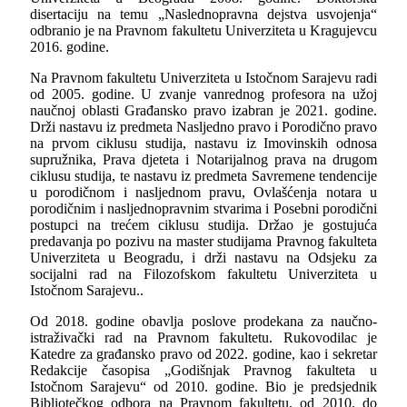
disertaciju na temu „Naslednopravna dejstva usvojenja“
odbranio je na Pravnom fakultetu Univerziteta u Kragujevcu
2016. godine.
Na Pravnom fakultetu Univerziteta u Istočnom Sarajevu radi
od 2005. godine. U zvanje vanrednog profesora na užoj
naučnoj oblasti Građansko pravo izabran je 2021. godine.
Drži nastavu iz predmeta Nasljedno pravo i Porodično pravo
na prvom ciklusu studija, nastavu iz Imovinskih odnosa
supružnika, Prava djeteta i Notarijalnog prava na drugom
ciklusu studija, te nastavu iz predmeta Savremene tendencije
u porodičnom i nasljednom pravu, Ovlašćenja notara u
porodičnim i nasljednopravnim stvarima i Posebni porodični
postupci na trećem ciklusu studija. Držao je gostujuća
predavanja po pozivu na master studijama Pravnog fakulteta
Univerziteta u Beogradu, i drži nastavu na Odsjeku za
socijalni rad na Filozofskom fakultetu Univerziteta u
Istočnom Sarajevu..
Od 2018. godine obavlja poslove prodekana za naučno-
istraživački rad na Pravnom fakultetu. Rukovodilac je
Katedre za građansko pravo od 2022. godine, kao i sekretar
Redakcije časopisa „Godišnjak Pravnog fakulteta u
Istočnom Sarajevu“ od 2010. godine. Bio je predsjednik
Bibliotečkog odbora na Pravnom fakultetu, od 2010. do