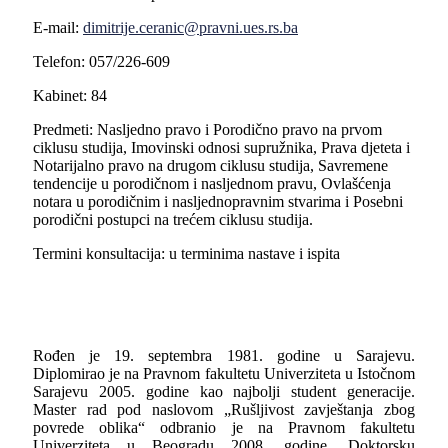
E-mail:
dimitrije.ceranic@pravni.ues.rs.ba
Telefon: 057/226-609
Kabinet: 84
Predmeti: Nasljedno pravo i Porodično pravo na prvom
ciklusu studija, Imovinski odnosi supružnika, Prava djeteta i
Notarijalno pravo na drugom ciklusu studija, Savremene
tendencije u porodičnom i nasljednom pravu, Ovlašćenja
notara u porodičnim i nasljednopravnim stvarima i Posebni
porodični postupci na trećem ciklusu studija.
Termini konsultacija: u terminima nastave i ispita
Rođen je 19. septembra 1981. godine u Sarajevu.
Diplomirao je na Pravnom fakultetu Univerziteta u Istočnom
Sarajevu 2005. godine kao najbolji student generacije.
Master rad pod naslovom „Rušljivost zavještanja zbog
povrede oblika“ odbranio je na Pravnom fakultetu
Univerziteta u Beogradu 2008. godine. Doktorsku