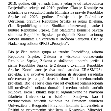
2019. godine, čiji je i sada član, a jedan je od rukovodilaca
Besjedničke sekcije od 2010. godine. Član je Komisije za
polaganje pravosudnog ispita Ministarstva pravde Republike
Srpske od 2023. godine. Predsjednik je Podružnice
Udruženja pravnika Republike Srpske za regiju Bijeljina,
član Republičkog odbora Sindikata obrazovanja, nauke i
kulture Republike Srpske, član Statutarne komisije Saveza
sindikata Republike Srpske i predsjednik Koordinacionog
odbora sindikata Univerziteta u Istočnom Sarajevu. Član je
Nadzornog odbora SPKD „Prosvjeta“.
Bio je član radnih grupa za izradu: Porodičnog zakona
Republike Srpske, Zakona o visokom obrazovanju
Republike Srpske, Zakona o službenoj upotrebi jezika i
pisma Republike Srpske, te Zakona o zvanjima Republike
Srpske. Koordinator je dva međunarodna
ERASMUS+
projekta, a u svojstvu koordinatora ili stručnog saradnika
učestvovao je na još desetak domaćih i međunarodnih
projekata. Bio je i jeste član više od dvadeset organizacionih
i/ili uređivačkih odbora domaćih i međunarodnih naučnih
skupova, škola i klinika koje su organizovane na Pravnom
fakultetu Univerziteta u Istočnom Sarajevu, kao i
međunarodnih naučnih skupova na Pravnom fakultetu
Univerziteta u Beogradu i Pravnom fakultetu Univerziteta u
Prištini sa privremenim sjedištem u Kosovskoj Mitrovici.