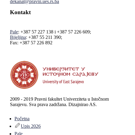
dekanat@pravni.ues.rs.ba
Kontakt
Pale
: +387 57 227 138 i +387 57 226 609;
Bijeljina
: +387 55 211 390;
Fax: +387 57 226 892
2009 - 2019 Pravni fakultet Univerziteta u Istočnom
Sarajevu. Sva prava zadržana. Dizajnirao AS.
Početna
Upis 2026
Pale