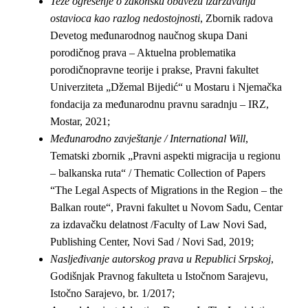
Teže ogrešenje o zakonsku obavezu izdržavanja
ostavioca kao razlog nedostojnosti
, Zbornik radova
Devetog međunarodnog naučnog skupa Dani
porodičnog prava – Aktuelna problematika
porodičnopravne teorije i prakse, Pravni fakultet
Univerziteta „Džemal Bijedić“ u Mostaru i Njemačka
fondacija za međunarodnu pravnu saradnju – IRZ,
Mostar, 2021;
Međunarodno zavještanje /
International Will
,
Tematski zbornik „Pravni aspekti migracija u regionu
– balkanska ruta“ /
Thematic Collection of Papers
“The Legal Aspects of Migrations in the Region – the
Balkan route“,
Pravni fakultet u Novom Sadu, Centar
za izdavačku delatnost /
Faculty of Law Novi Sad,
Publishing Center,
Novi Sad / Novi Sad, 2019;
Nasljeđivanje autorskog prava u Republici Srpskoj
,
Godišnjak Pravnog fakulteta u Istočnom Sarajevu,
Istočno Sarajevo, br. 1/2017;