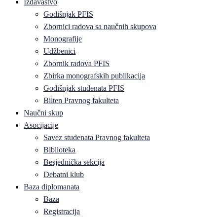
Izdavaštvo
Godišnjak PFIS
Zbornici radova sa naučnih skupova
Monografije
Udžbenici
Zbornik radova PFIS
Zbirka monografskih publikacija
Godišnjak studenata PFIS
Bilten Pravnog fakulteta
Naučni skup
Asocijacije
Savez studenata Pravnog fakulteta
Biblioteka
Besjednička sekcija
Debatni klub
Baza diplomanata
Baza
Registracija