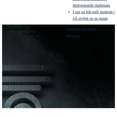
diplomiranih studenata
I oni su bili naši studenti i
još uvijek su sa nama
Nastavno osoblje
Hronika događaja
Pravni fakultet Univerziteta u Istočnom Sarajevu
Kontakt