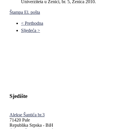
Univerziteta u Zenici, br. 5, Zenica 2010.
Štampa
El. pošta
< Prethodna
Sljedeća >
Pravni fakultet Univerziteta u Istočnom Sarajevu
Sjedište
Alekse Šantića br.3
71420 Pale
Republika Srpska - BiH