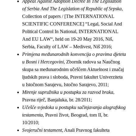
Appeal Against Adoption Decree In The Legislation
of Serbia And The Legislation of Republic of Srpska
,
Collection of papers / [The INTERNATIONAL
SCIENTIFIC CONFERENCE] “Legal, Social And
Political Control In National, INTERNATIONAL
And EU LAW“, held on 19-20 May 2016,
Niš,
Serbia, Faculty of LAW – Medivest,
Niš 2016;
Primjena međunarodnih konvencija o pravima d
ј
eteta
u Bosni i Hercegovini
, Zbornik radova sa Naučnog
skupa sa međunarodnim učešćem Aktuelnost i značaj
ljudskih prava i sloboda, Pravni fakultet Univerziteta
u Istočnom Sarajevu, Istočno Sarajevo, 2011;
Mirenje supružnika u postupku za razvod braka
,
Pravna riječ, Banjaluka, br. 28/2011;
Učešće svjedoka u postupku sačinjavanja alografskog
testamenta
, Pravni život, Beograd, tom II, br.
10/2010;
Svojeručni testament
, Anali Pravnog fakulteta