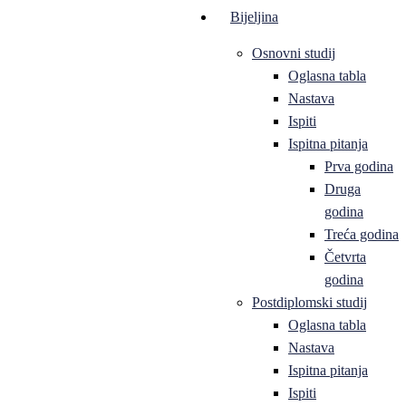
Bijeljina
Osnovni studij
Oglasna tabla
Nastava
Ispiti
Ispitna pitanja
Prva godina
Druga
godina
Treća godina
Četvrta
godina
Postdiplomski studij
Oglasna tabla
Nastava
Ispitna pitanja
Ispiti