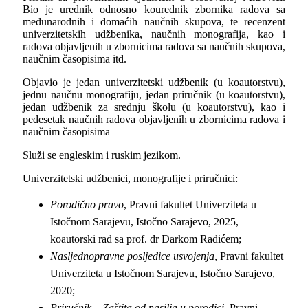
Bio je urednik odnosno kourednik zbornika radova sa
međunarodnih i domaćih naučnih skupova, te recenzent
univerzitetskih udžbenika, naučnih monografija, kao i
radova objavljenih u zbornicima radova sa naučnih skupova,
naučnim časopisima itd.
Objavio je jedan univerzitetski udžbenik (u koautorstvu),
jednu naučnu monografiju, jedan priručnik (u koautorstvu),
jedan udžbenik za srednju školu (u koautorstvu), kao i
pedesetak naučnih radova objavljenih u zbornicima radova i
naučnim časopisima
Služi se engleskim i ruskim jezikom.
Univerzitetski udžbenici, monografije i priručnici:
Porodično pravo
, Pravni fakultet Univerziteta u
Istočnom Sarajevu, Istočno Sarajevo, 2025,
koautorski rad sa prof. dr Darkom Radićem;
Nasljednopravne posljedice usvojenja
, Pravni fakultet
Univerziteta u Istočnom Sarajevu, Istočno Sarajevo,
2020;
Priručnik – Zaštita od nasilja u porodici
, Pravni