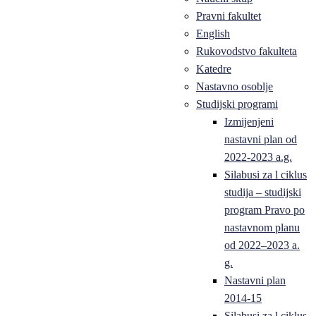
Pravni fakultet
English
Rukovodstvo fakulteta
Katedre
Nastavno osoblje
Studijski programi
Izmijenjeni
nastavni plan od
2022-2023 a.g.
Silabusi za l ciklus
studija – studijski
program Pravo po
nastavnom planu
od 2022–2023 a.
g.
Nastavni plan
2014-15
Silabusi za l ciklus