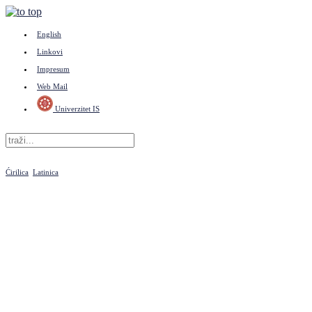
English
Linkovi
Impresum
Web Mail
Univerzitet IS
Ćirilica
Latinica