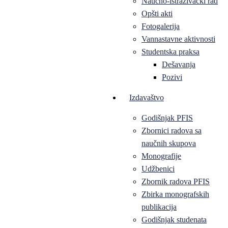
Naučno-istraživački rad
Opšti akti
Fotogalerija
Vannastavne aktivnosti
Studentska praksa
Dešavanja
Pozivi
Izdavaštvo
Godišnjak PFIS
Zbornici radova sa
naučnih skupova
Monografije
Udžbenici
Zbornik radova PFIS
Zbirka monografskih
publikacija
Godišnjak studenata