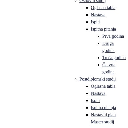
Osnovni studij
Oglasna tabla
Nastava
Ispiti
Ispitna pitanja
Prva godina
Druga
godina
Treća godina
Četvrta
godina
Postdiplomski studij
Oglasna tabla
Nastava
Ispiti
Ispitna pitanja
Nastavni plan
Master studij