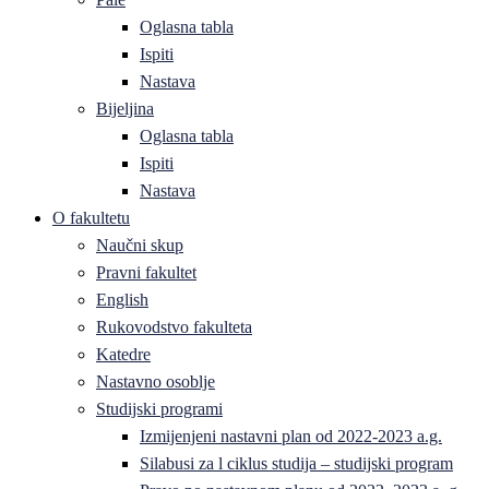
Oglasna tabla
Ispiti
Nastava
Bijeljina
Oglasna tabla
Ispiti
Nastava
O fakultetu
Naučni skup
Pravni fakultet
English
Rukovodstvo fakulteta
Katedre
Nastavno osoblje
Studijski programi
Izmijenjeni nastavni plan od 2022-2023 a.g.
Silabusi za l ciklus studija – studijski program