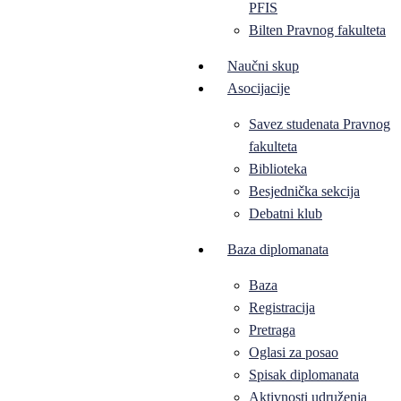
PFIS
Bilten Pravnog fakulteta
Naučni skup
Asocijacije
Savez studenata Pravnog
fakulteta
Biblioteka
Besjednička sekcija
Debatni klub
Baza diplomanata
Baza
Registracija
Pretraga
Oglasi za posao
Spisak diplomanata
Aktivnosti udruženja