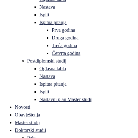
Nastava
Ispiti
Ispitna pitanja
Prva godina
Druga godina
Treća godina
Četvrta godina
Postdiplomski studij
Oglasna tabla
Nastava
Ispitna pitanja
Ispiti
Nastavni plan Master studij
Novosti
Obavještenja
Master studij
Doktorski studij
Pale