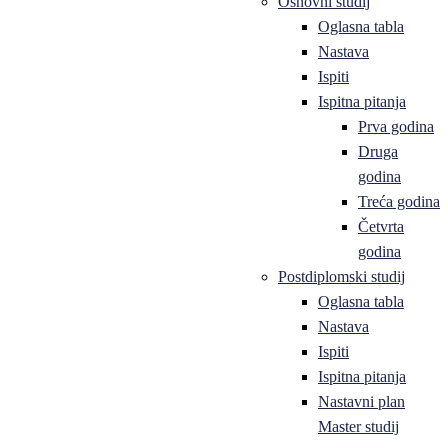
Osnovni studij
Oglasna tabla
Nastava
Ispiti
Ispitna pitanja
Prva godina
Druga
godina
Treća godina
Četvrta
godina
Postdiplomski studij
Oglasna tabla
Nastava
Ispiti
Ispitna pitanja
Nastavni plan
Master studij