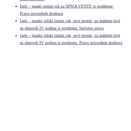
Ispit – junski ispitni rok za APSOLVENTE iz predmeta:
Pravo privrednih društava
Ispit – junsko-julski ispitni rok, prvi termin, za studente koji
su obnovili IV godinu iz predmeta: Stečajno pravo
Ispit – junsko-julski ispitni rok, prvi termin, za studente koji
su obnovili IV godinu iz predmeta: Pravo privrednih društava
Pravni fakultet Univerziteta u Istočnom Sarajevu