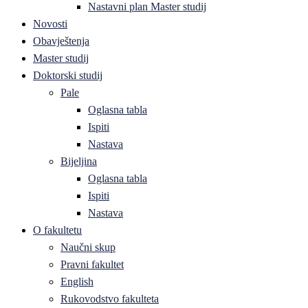
Nastavni plan Master studij
Novosti
Obavještenja
Master studij
Doktorski studij
Pale
Oglasna tabla
Ispiti
Nastava
Bijeljina
Oglasna tabla
Ispiti
Nastava
O fakultetu
Naučni skup
Pravni fakultet
English
Rukovodstvo fakulteta