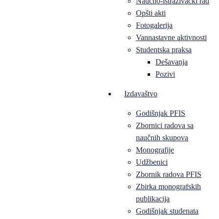
Naučno-istraživački rad
Opšti akti
Fotogalerija
Vannastavne aktivnosti
Studentska praksa
Dešavanja
Pozivi
Izdavaštvo
Godišnjak PFIS
Zbornici radova sa
naučnih skupova
Monografije
Udžbenici
Zbornik radova PFIS
Zbirka monografskih
publikacija
Godišnjak studenata