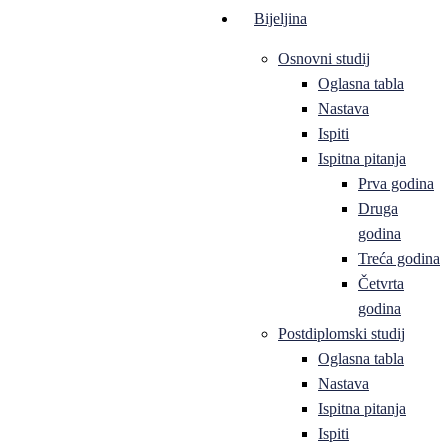
Bijeljina
Osnovni studij
Oglasna tabla
Nastava
Ispiti
Ispitna pitanja
Prva godina
Druga
godina
Treća godina
Četvrta
godina
Postdiplomski studij
Oglasna tabla
Nastava
Ispitna pitanja
Ispiti