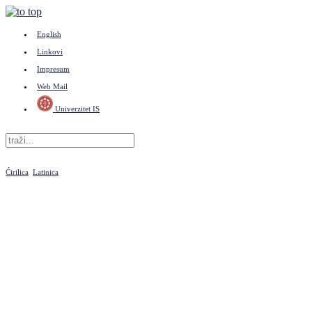
English
Linkovi
Impresum
Web Mail
Univerzitet IS
Ćirilica
Latinica