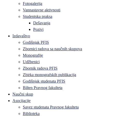
Fotogalerija
Vannastavne aktivnosti
Studentska praksa
Dešavanja
Pozivi
Izdavaštvo
Godišnjak PFIS
Zbornici radova sa naučnih skupova
Monografije
Udžbenici
Zbornik radova PFIS
Zbirka monografskih publikacija
Godišnjak studenata PFIS
Bilten Pravnog fakulteta
Naučni skup
Asocijacije
Savez studenata Pravnog fakulteta
Biblioteka