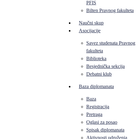
PFIS
Bilten Pravnog fakulteta
Naučni skup
Asocijacije
Savez studenata Pravnog
fakulteta
Biblioteka
Besjednička sekcija
Debatni klub
Baza diplomanata
Baza
Registracija
Pretraga
Oglasi za posao
Spisak diplomanata
Aktivnosti udruženja