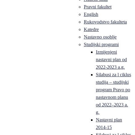
Pravni fakultet
English
Rukovodstvo fakulteta
Katedre
Nastavno osoblje
Studijski programi
Izmijenjeni
nastavni plan od
2022-2023 a.g.
Silabusi za l ciklus
studija – studijski
program Pravo po
nastavnom planu
od 2022–2023 a.
g.
Nastavni plan
2014-15
Silabusi za l ciklus