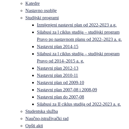
Katedre
Nastavno osoblje
Studijski programi
Izmijenjeni nastavni plan od 2022-2023 a.g.
Silabusi za l ciklus studija – studijski program
Pravo po nastavnom planu od 2022–2023 a. g.
Nastavni plan 2014-15
Silabusi za l ciklus studija – studijski program
Pravo od 2014–2015 a. g.
Nastavni plan 2012-13
Nastavni plan 2010-11
Nastavni plan od 2009-10
Nastavni plan 2007-08 i 2008-09
Nastavni plan do 2007-08
Silabusi za II ciklus studija od 2022-2023 a. g.
Studentska služba
Naučno-istraživački rad
Opšti akti