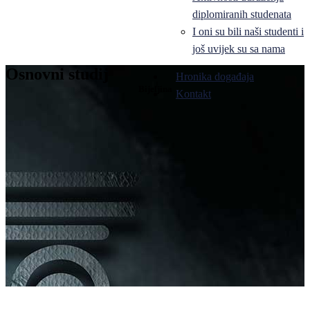
diplomiranih studenata
I oni su bili naši studenti i
još uvijek su sa nama
Osnovni studij
Hronika događaja
Bijeljina
Kontakt