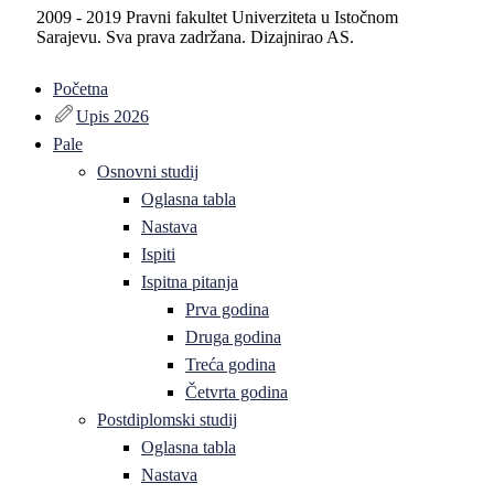
2009 - 2019 Pravni fakultet Univerziteta u Istočnom
Sarajevu. Sva prava zadržana. Dizajnirao AS.
Početna
Upis 2026
Pale
Osnovni studij
Oglasna tabla
Nastava
Ispiti
Ispitna pitanja
Prva godina
Druga godina
Treća godina
Četvrta godina
Postdiplomski studij
Oglasna tabla
Nastava