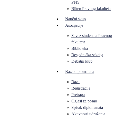
PFIS
Bilten Pravnog fakulteta
Naučni skup
Asocijacije
Savez studenata Pravnog
fakulteta
Biblioteka
Besjednička sekcija
Debatni klub
Baza diplomanata
Baza
Registracija
Pretraga
Oglasi za posao
Spisak diplomanata
Aktivnosti udruženja