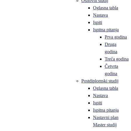
Osnovni studij
Oglasna tabla
Nastava
Ispiti
Ispitna pitanja
Prva godina
Druga
godina
Treća godina
Četvrta
godina
Postdiplomski studij
Oglasna tabla
Nastava
Ispiti
Ispitna pitanja
Nastavni plan
Master studij