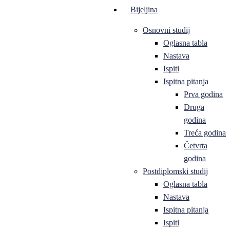
Bijeljina
Osnovni studij
Oglasna tabla
Nastava
Ispiti
Ispitna pitanja
Prva godina
Druga
godina
Treća godina
Četvrta
godina
Postdiplomski studij
Oglasna tabla
Nastava
Ispitna pitanja
Ispiti