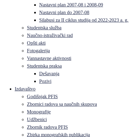
Nastavni plan 2007-08 i 2008-09
Nastavni plan do 2007-08
Silabusi za II ciklus studija od 2022-2023 a. g.
Studentska služba
Naučno-istraživački rad
Opšti akti
Fotogalerija
Vannastavne aktivnosti
Studentska praksa
Dešavanja
Pozivi
Izdavaštvo
Godišnjak PFIS
Zbornici radova sa naučnih skupova
Monografije
Udžbenici
Zbornik radova PFIS
Zbirka monografskih publikacija