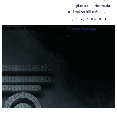
diplomiranih studenata
I oni su bili naši studenti i
još uvijek su sa nama
Osnovni studij
Hronika događaja
Bijeljina
Kontakt