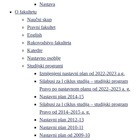
Nastava
O fakultetu
Naučni skup
Pravni fakultet
English
Rukovodstvo fakulteta
Katedre
Nastavno osoblje
Studijski programi
Izmijenjeni nastavni plan od 2022-2023 a.g.
Silabusi za l ciklus studija – studijski program
Pravo po nastavnom planu od 2022–2023 a. g.
Nastavni plan 2014-15
Silabusi za l ciklus studija – studijski program
Pravo od 2014–2015 a. g.
Nastavni plan 2012-13
Nastavni plan 2010-11
Nastavni plan od 2009-10