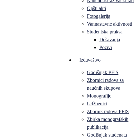
Naučno-istraživački rad
Opšti akti
Fotogalerija
Vannastavne aktivnosti
Studentska praksa
Dešavanja
Pozivi
Izdavaštvo
Godišnjak PFIS
Zbornici radova sa
naučnih skupova
Monografije
Udžbenici
Zbornik radova PFIS
Zbirka monografskih
publikacija
Godišnjak studenata