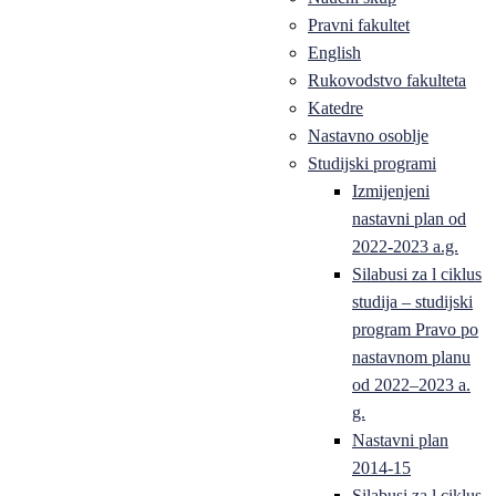
Pravni fakultet
English
Rukovodstvo fakulteta
Katedre
Nastavno osoblje
Studijski programi
Izmijenjeni
nastavni plan od
2022-2023 a.g.
Silabusi za l ciklus
studija – studijski
program Pravo po
nastavnom planu
od 2022–2023 a.
g.
Nastavni plan
2014-15
Silabusi za l ciklus