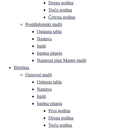
Druga godina
Treća godina
Četvrta godina
Postdiplomski studij
Oglasna tabla
Nastava
Ispiti
Ispitna pitanja
Nastavni plan Master studij
Bijeljina
Osnovni studij
Oglasna tabla
Nastava
Ispiti
Ispitna pitanja
Prva godina
Druga godina
Treća godina