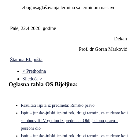
zbog usaglašavanja termina sa terminom nastave
Pale, 22.4.2026. godine
Dekan
Prof. dr Goran Marković
Štampa
El. pošta
< Prethodna
Sljedeća >
Oglasna tabla OS Bijeljina:
Rezultati ispita iz predmeta: Rimsko pravo
Ispit – junsko-julski ispitni rok, drugi termin, za studente koji
su obnovili IV godinu iz predmeta: Obligaciono pravo –
posebni dio
Ispit – junsko-julski ispitni rok, drugi termin, za studente koji