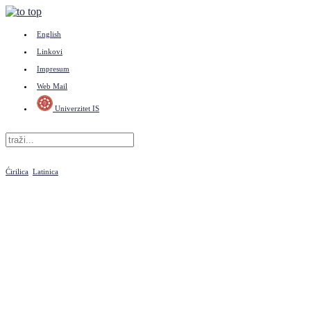
English
Linkovi
Impresum
Web Mail
Univerzitet IS
Ćirilica
Latinica