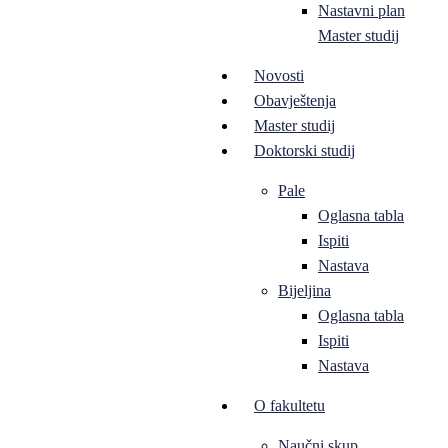
Nastavni plan
Master studij
Novosti
Obavještenja
Master studij
Doktorski studij
Pale
Oglasna tabla
Ispiti
Nastava
Bijeljina
Oglasna tabla
Ispiti
Nastava
O fakultetu
Naučni skup