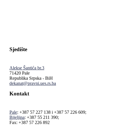
Pravni fakultet Univerziteta u Istočnom Sarajevu
Sjedište
Alekse Šantića br.3
71420 Pale
Republika Srpska - BiH
dekanat@pravni.ues.rs.ba
Kontakt
Pale
: +387 57 227 138 i +387 57 226 609;
Bijeljina
: +387 55 211 390;
Fax: +387 57 226 892