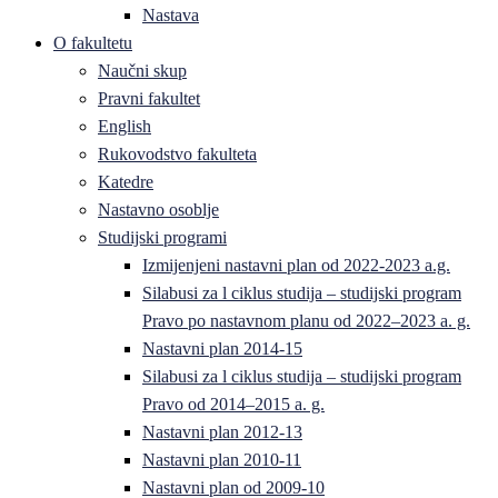
Nastava
O fakultetu
Naučni skup
Pravni fakultet
English
Rukovodstvo fakulteta
Katedre
Nastavno osoblje
Studijski programi
Izmijenjeni nastavni plan od 2022-2023 a.g.
Silabusi za l ciklus studija – studijski program
Pravo po nastavnom planu od 2022–2023 a. g.
Nastavni plan 2014-15
Silabusi za l ciklus studija – studijski program
Pravo od 2014–2015 a. g.
Nastavni plan 2012-13
Nastavni plan 2010-11
Nastavni plan od 2009-10