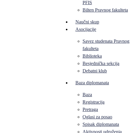
PFIS
Bilten Pravnog fakulteta
Naučni skup
Asocijacije
Savez studenata Pravnog
fakulteta
Biblioteka
Besjednička sekcija
Debatni klub
Baza diplomanata
Baza
Registracija
Pretraga
Oglasi za posao
Spisak diplomanata
Aktivnosti udruženja