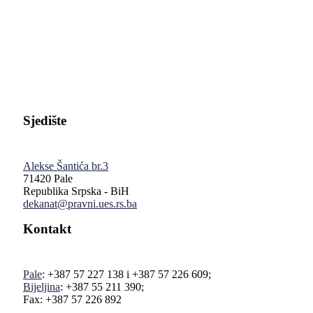
Pravni fakultet Univerziteta u Istočnom Sarajevu
Sjedište
Alekse Šantića br.3
71420 Pale
Republika Srpska - BiH
dekanat@pravni.ues.rs.ba
Kontakt
Pale
: +387 57 227 138 i +387 57 226 609;
Bijeljina
: +387 55 211 390;
Fax: +387 57 226 892