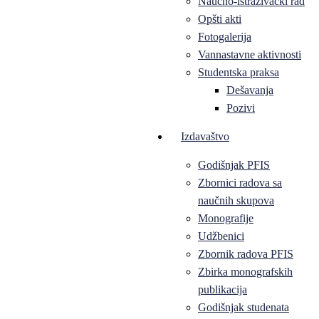
Naučno-istraživački rad
Opšti akti
Fotogalerija
Vannastavne aktivnosti
Studentska praksa
Dešavanja
Pozivi
Izdavaštvo
Godišnjak PFIS
Zbornici radova sa
naučnih skupova
Monografije
Udžbenici
Zbornik radova PFIS
Zbirka monografskih
publikacija
Godišnjak studenata