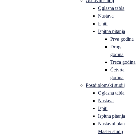
Osnovni studij
Oglasna tabla
Nastava
Ispiti
Ispitna pitanja
Prva godina
Druga
godina
Treća godina
Četvrta
godina
Postdiplomski studij
Oglasna tabla
Nastava
Ispiti
Ispitna pitanja
Nastavni plan
Master studij