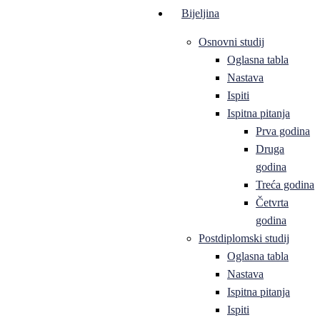
Bijeljina
Osnovni studij
Oglasna tabla
Nastava
Ispiti
Ispitna pitanja
Prva godina
Druga
godina
Treća godina
Četvrta
godina
Postdiplomski studij
Oglasna tabla
Nastava
Ispitna pitanja
Ispiti