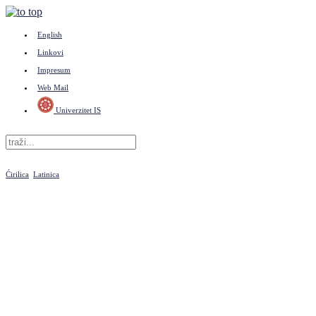
English
Linkovi
Impresum
Web Mail
Univerzitet IS
Ćirilica
Latinica