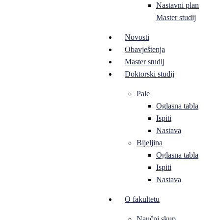
Nastavni plan
Master studij
Novosti
Obavještenja
Master studij
Doktorski studij
Pale
Oglasna tabla
Ispiti
Nastava
Bijeljina
Oglasna tabla
Ispiti
Nastava
O fakultetu
Naučni skup