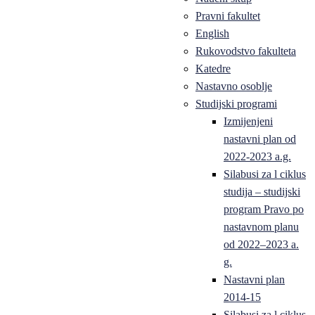
Pravni fakultet
English
Rukovodstvo fakulteta
Katedre
Nastavno osoblje
Studijski programi
Izmijenjeni
nastavni plan od
2022-2023 a.g.
Silabusi za l ciklus
studija – studijski
program Pravo po
nastavnom planu
od 2022–2023 a.
g.
Nastavni plan
2014-15
Silabusi za l ciklus