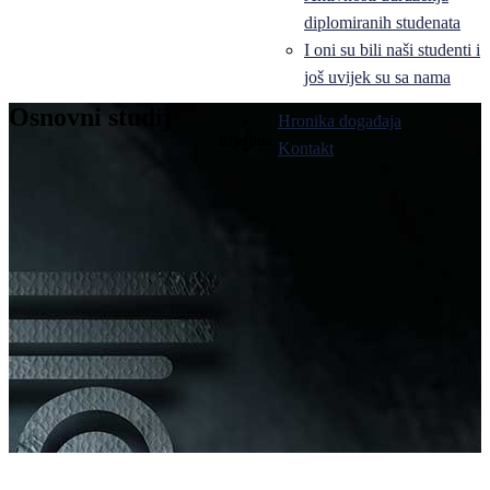
diplomiranih studenata
I oni su bili naši studenti i
još uvijek su sa nama
Osnovni studij
Hronika događaja
Bijeljina
Kontakt