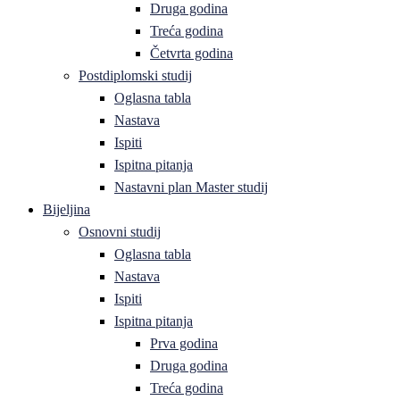
Druga godina
Treća godina
Četvrta godina
Postdiplomski studij
Oglasna tabla
Nastava
Ispiti
Ispitna pitanja
Nastavni plan Master studij
Bijeljina
Osnovni studij
Oglasna tabla
Nastava
Ispiti
Ispitna pitanja
Prva godina
Druga godina
Treća godina