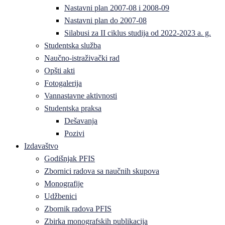
Nastavni plan 2007-08 i 2008-09
Nastavni plan do 2007-08
Silabusi za II ciklus studija od 2022-2023 a. g.
Studentska služba
Naučno-istraživački rad
Opšti akti
Fotogalerija
Vannastavne aktivnosti
Studentska praksa
Dešavanja
Pozivi
Izdavaštvo
Godišnjak PFIS
Zbornici radova sa naučnih skupova
Monografije
Udžbenici
Zbornik radova PFIS
Zbirka monografskih publikacija