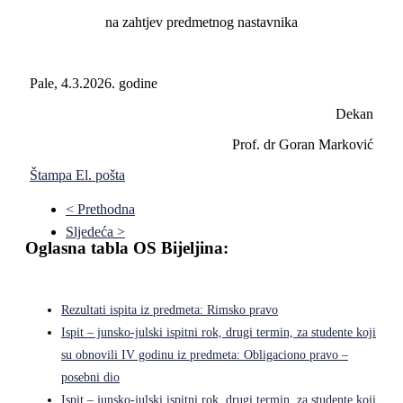
na zahtjev predmetnog nastavnika
Pale, 4.3.2026. godine
Dekan
Prof. dr Goran Marković
Štampa
El. pošta
< Prethodna
Sljedeća >
Oglasna tabla OS Bijeljina:
Rezultati ispita iz predmeta: Rimsko pravo
Ispit – junsko-julski ispitni rok, drugi termin, za studente koji
su obnovili IV godinu iz predmeta: Obligaciono pravo –
posebni dio
Ispit – junsko-julski ispitni rok, drugi termin, za studente koji