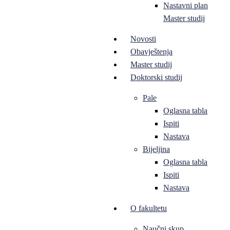
Nastavni plan
Master studij
Novosti
Obavještenja
Master studij
Doktorski studij
Pale
Oglasna tabla
Ispiti
Nastava
Bijeljina
Oglasna tabla
Ispiti
Nastava
O fakultetu
Naučni skup