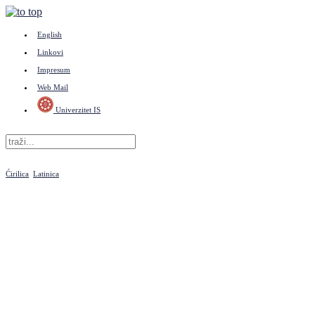
English
Linkovi
Impresum
Web Mail
Univerzitet IS
Ćirilica
Latinica