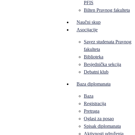
PFIS
Bilten Pravnog fakulteta
Naučni skup
Asocijacije
Savez studenata Pravnog
fakulteta
Biblioteka
Besjednička sekcija
Debatni klub
Baza diplomanata
Baza
Registracija
Pretraga
Oglasi za posao
Spisak diplomanata
Aktivnosti udruženja