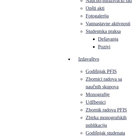
Naučno-istraživački rad
Opšti akti
Fotogalerija
Vannastavne aktivnosti
Studentska praksa
Dešavanja
Pozivi
Izdavaštvo
Godišnjak PFIS
Zbornici radova sa
naučnih skupova
Monografije
Udžbenici
Zbornik radova PFIS
Zbirka monografskih
publikacija
Godišnjak studenata