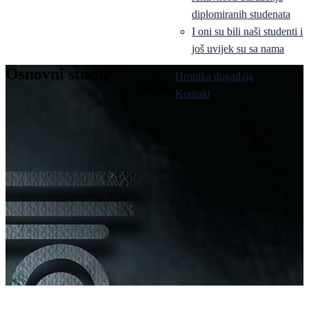
diplomiranih studenata
I oni su bili naši studenti i
još uvijek su sa nama
Osnovni studij
Hronika događaja
Bijeljina
Kontakt