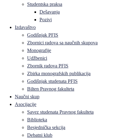
Studentska praksa
Dešavanja
Pozivi
Izdavaštvo
Godišnjak PFIS
Zbornici radova sa naučnih skupova
Monografije
Udžbenici
Zbornik radova PFIS
Zbirka monografskih publikacija
Godišnjak studenata PFIS
Bilten Pravnog fakulteta
Naučni skup
Asocijacije
Savez studenata Pravnog fakulteta
Biblioteka
Besjednička sekcija
Debatni klub