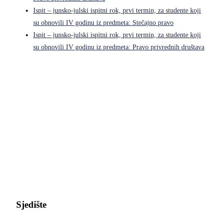
Ispit – junsko-julski ispitni rok, prvi termin, za studente koji
su obnovili IV godinu iz predmeta: Stečajno pravo
Ispit – junsko-julski ispitni rok, prvi termin, za studente koji
su obnovili IV godinu iz predmeta: Pravo privrednih društava
Pravni fakultet Univerziteta u Istočnom Sarajevu
Sjedište