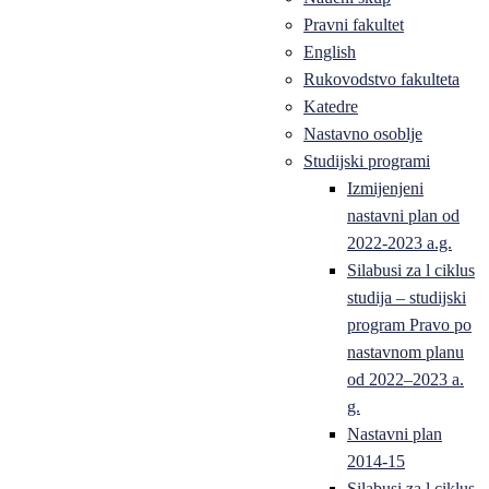
Pravni fakultet
English
Rukovodstvo fakulteta
Katedre
Nastavno osoblje
Studijski programi
Izmijenjeni
nastavni plan od
2022-2023 a.g.
Silabusi za l ciklus
studija – studijski
program Pravo po
nastavnom planu
od 2022–2023 a.
g.
Nastavni plan
2014-15
Silabusi za l ciklus