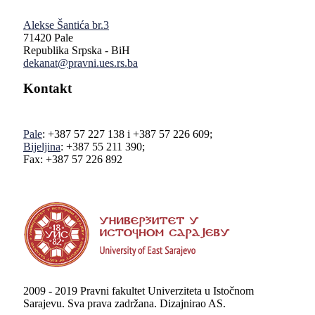
Alekse Šantića br.3
71420 Pale
Republika Srpska - BiH
dekanat@pravni.ues.rs.ba
Kontakt
Pale
: +387 57 227 138 i +387 57 226 609;
Bijeljina
: +387 55 211 390;
Fax: +387 57 226 892
2009 - 2019 Pravni fakultet Univerziteta u Istočnom
Sarajevu. Sva prava zadržana. Dizajnirao AS.