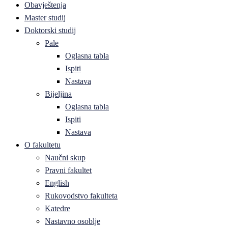
Obavještenja
Master studij
Doktorski studij
Pale
Oglasna tabla
Ispiti
Nastava
Bijeljina
Oglasna tabla
Ispiti
Nastava
O fakultetu
Naučni skup
Pravni fakultet
English
Rukovodstvo fakulteta
Katedre
Nastavno osoblje