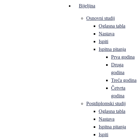
Bijeljina
Osnovni studij
Oglasna tabla
Nastava
Ispiti
Ispitna pitanja
Prva godina
Druga
godina
Treća godina
Četvrta
godina
Postdiplomski studij
Oglasna tabla
Nastava
Ispitna pitanja
Ispiti