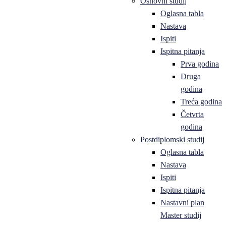
Osnovni studij
Oglasna tabla
Nastava
Ispiti
Ispitna pitanja
Prva godina
Druga
godina
Treća godina
Četvrta
godina
Postdiplomski studij
Oglasna tabla
Nastava
Ispiti
Ispitna pitanja
Nastavni plan
Master studij