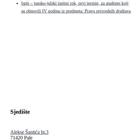
Ispit – junsko-julski ispitni rok, prvi termin, za studente koji
su obnovili IV godinu iz predmeta: Pravo privrednih društava
Pravni fakultet Univerziteta u Istočnom Sarajevu
Sjedište
Alekse Šantića br.3
71420 Pale