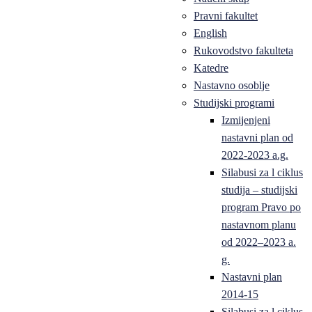
Pravni fakultet
English
Rukovodstvo fakulteta
Katedre
Nastavno osoblje
Studijski programi
Izmijenjeni
nastavni plan od
2022-2023 a.g.
Silabusi za l ciklus
studija – studijski
program Pravo po
nastavnom planu
od 2022–2023 a.
g.
Nastavni plan
2014-15
Silabusi za l ciklus