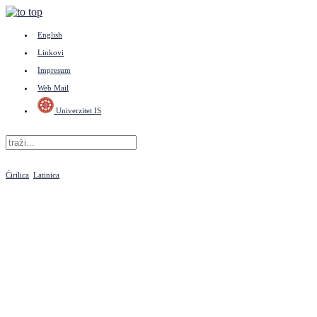
English
Linkovi
Impresum
Web Mail
Univerzitet IS
Ćirilica
Latinica