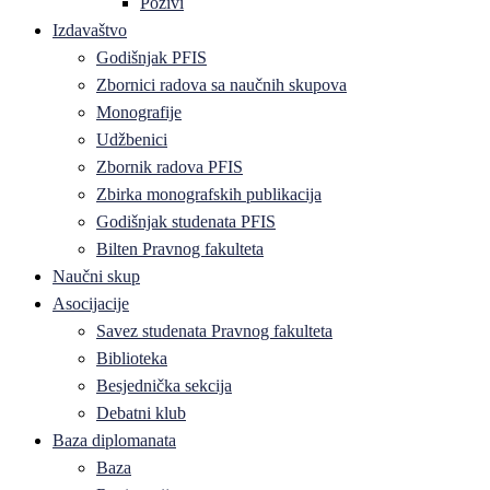
Pozivi
Izdavaštvo
Godišnjak PFIS
Zbornici radova sa naučnih skupova
Monografije
Udžbenici
Zbornik radova PFIS
Zbirka monografskih publikacija
Godišnjak studenata PFIS
Bilten Pravnog fakulteta
Naučni skup
Asocijacije
Savez studenata Pravnog fakulteta
Biblioteka
Besjednička sekcija
Debatni klub
Baza diplomanata
Baza