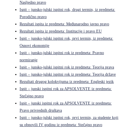
Nasljedno pravo
Ispit – junsko-julski ispitni rok, drugi termin, iz predmeta:
Porodično pravo
Rezultati ispita iz predmeta: Međunarodno javno pravo
Rezultati ispita iz predmeta: Institucije i pravo EU
Ispit – junsko-julski ispitni rok, prvi termin, iz predmeta:
Osnovi ekonomije
Ispit – junsko-julski ispitni rok iz predmeta: Pravno
normiranje
Ispit – junsko-julski ispitni rok iz predmeta: Teorija prava
Ispit – junsko-julski ispitni rok iz predmeta: Teorija države
Rezultati drugog kolokvijuma iz predmeta: Engleski jezik
Ispit – junski ispitni rok za APSOLVENTE iz predmeta:
Stečajno pravo
Ispit – junski ispitni rok za APSOLVENTE iz predmeta:
Pravo privrednih društava
Ispit – junsko-julski ispitni rok, prvi termin, za studente koji
su obnovili IV godinu iz predmeta: Stečajno pravo