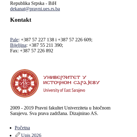
Republika Srpska - BiH
dekanat@pravni.ues.rs.ba
Kontakt
Pale
: +387 57 227 138 i +387 57 226 609;
Bijeljina
: +387 55 211 390;
Fax: +387 57 226 892
2009 - 2019 Pravni fakultet Univerziteta u Istočnom
Sarajevu. Sva prava zadržana. Dizajnirao AS.
Početna
Upis 2026