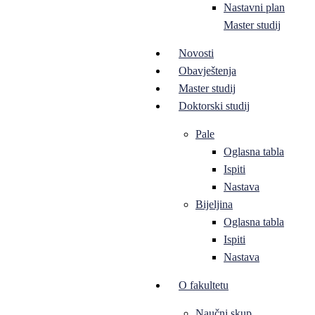
Nastavni plan
Master studij
Novosti
Obavještenja
Master studij
Doktorski studij
Pale
Oglasna tabla
Ispiti
Nastava
Bijeljina
Oglasna tabla
Ispiti
Nastava
O fakultetu
Naučni skup