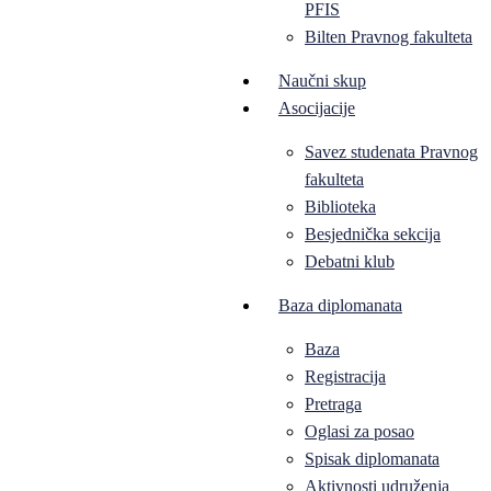
PFIS
Bilten Pravnog fakulteta
Naučni skup
Asocijacije
Savez studenata Pravnog
fakulteta
Biblioteka
Besjednička sekcija
Debatni klub
Baza diplomanata
Baza
Registracija
Pretraga
Oglasi za posao
Spisak diplomanata
Aktivnosti udruženja