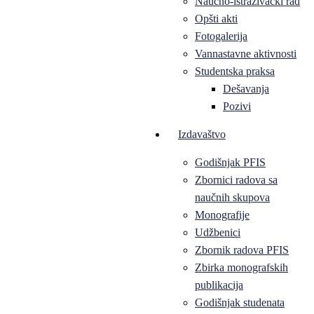
Naučno-istraživački rad
Opšti akti
Fotogalerija
Vannastavne aktivnosti
Studentska praksa
Dešavanja
Pozivi
Izdavaštvo
Godišnjak PFIS
Zbornici radova sa
naučnih skupova
Monografije
Udžbenici
Zbornik radova PFIS
Zbirka monografskih
publikacija
Godišnjak studenata