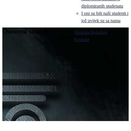
diplomiranih studenata
I oni su bili naši studenti i
još uvijek su sa nama
Osnovni studij
Hronika događaja
Bijeljina
Kontakt