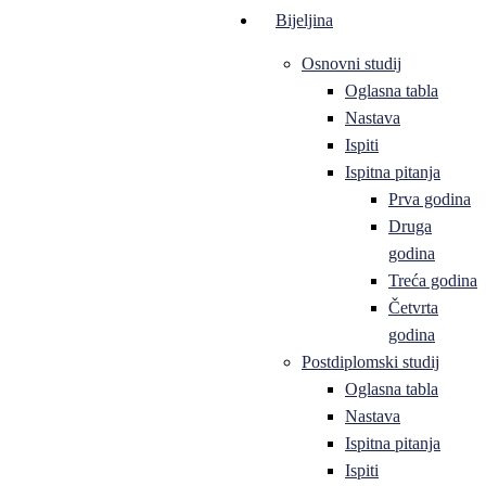
Bijeljina
Osnovni studij
Oglasna tabla
Nastava
Ispiti
Ispitna pitanja
Prva godina
Druga
godina
Treća godina
Četvrta
godina
Postdiplomski studij
Oglasna tabla
Nastava
Ispitna pitanja
Ispiti