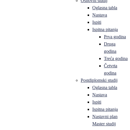
Osnovni studij
Oglasna tabla
Nastava
Ispiti
Ispitna pitanja
Prva godina
Druga
godina
Treća godina
Četvrta
godina
Postdiplomski studij
Oglasna tabla
Nastava
Ispiti
Ispitna pitanja
Nastavni plan
Master studij