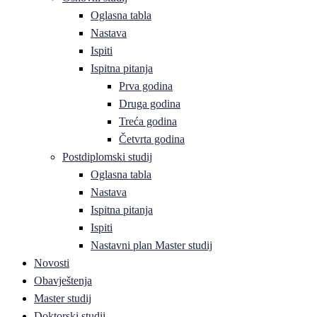
Oglasna tabla
Nastava
Ispiti
Ispitna pitanja
Prva godina
Druga godina
Treća godina
Četvrta godina
Postdiplomski studij
Oglasna tabla
Nastava
Ispitna pitanja
Ispiti
Nastavni plan Master studij
Novosti
Obavještenja
Master studij
Doktorski studij