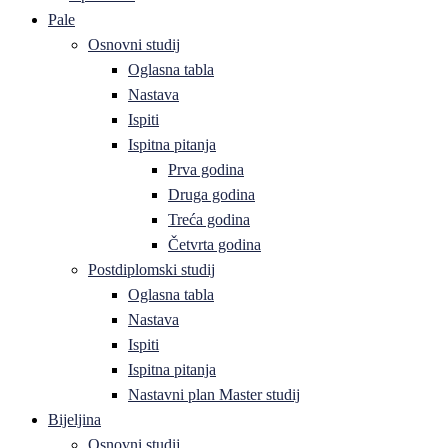
Pale
Osnovni studij
Oglasna tabla
Nastava
Ispiti
Ispitna pitanja
Prva godina
Druga godina
Treća godina
Četvrta godina
Postdiplomski studij
Oglasna tabla
Nastava
Ispiti
Ispitna pitanja
Nastavni plan Master studij
Bijeljina
Osnovni studij