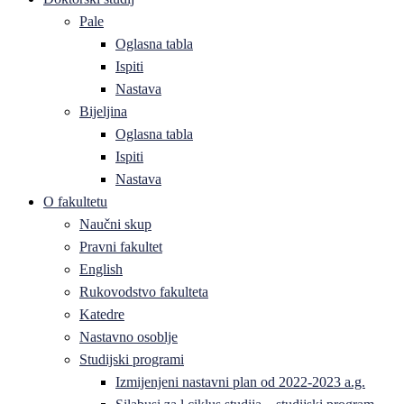
Pale
Oglasna tabla
Ispiti
Nastava
Bijeljina
Oglasna tabla
Ispiti
Nastava
O fakultetu
Naučni skup
Pravni fakultet
English
Rukovodstvo fakulteta
Katedre
Nastavno osoblje
Studijski programi
Izmijenjeni nastavni plan od 2022-2023 a.g.