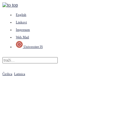
English
Linkovi
Impresum
Web Mail
Univerzitet IS
Ćirilica
Latinica