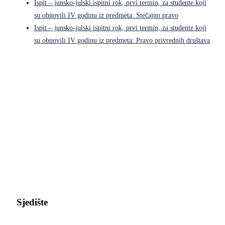
Ispit – junsko-julski ispitni rok, prvi termin, za studente koji
su obnovili IV godinu iz predmeta: Stečajno pravo
Ispit – junsko-julski ispitni rok, prvi termin, za studente koji
su obnovili IV godinu iz predmeta: Pravo privrednih društava
Pravni fakultet Univerziteta u Istočnom Sarajevu
Sjedište