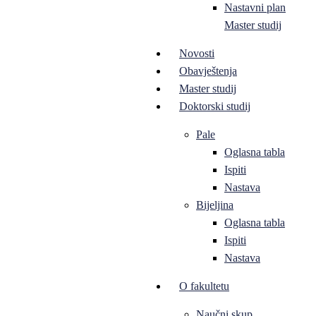
Nastavni plan
Master studij
Novosti
Obavještenja
Master studij
Doktorski studij
Pale
Oglasna tabla
Ispiti
Nastava
Bijeljina
Oglasna tabla
Ispiti
Nastava
O fakultetu
Naučni skup