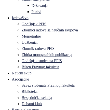
Dešavanja
Pozivi
Izdavaštvo
Godišnjak PFIS
Zbornici radova sa naučnih skupova
Monografije
Udžbenici
Zbornik radova PFIS
Zbirka monografskih publikacija
Godišnjak studenata PFIS
Bilten Pravnog fakulteta
Naučni skup
Asocijacije
Savez studenata Pravnog fakulteta
Biblioteka
Besjednička sekcija
Debatni klub
Baza diplomanata