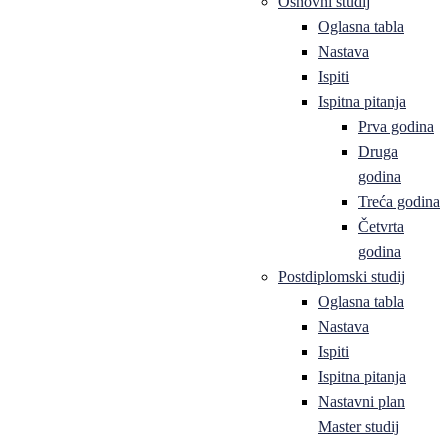
Osnovni studij
Oglasna tabla
Nastava
Ispiti
Ispitna pitanja
Prva godina
Druga
godina
Treća godina
Četvrta
godina
Postdiplomski studij
Oglasna tabla
Nastava
Ispiti
Ispitna pitanja
Nastavni plan
Master studij