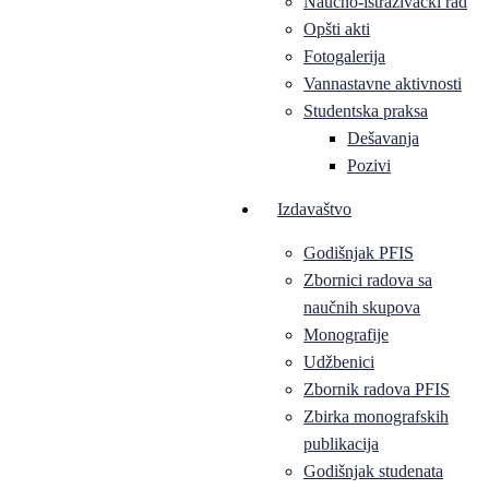
Naučno-istraživački rad
Opšti akti
Fotogalerija
Vannastavne aktivnosti
Studentska praksa
Dešavanja
Pozivi
Izdavaštvo
Godišnjak PFIS
Zbornici radova sa
naučnih skupova
Monografije
Udžbenici
Zbornik radova PFIS
Zbirka monografskih
publikacija
Godišnjak studenata