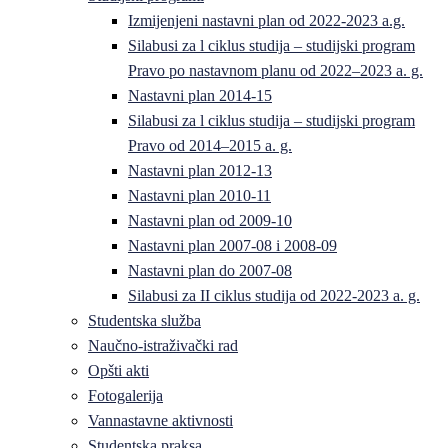
Izmijenjeni nastavni plan od 2022-2023 a.g.
Silabusi za l ciklus studija – studijski program
Pravo po nastavnom planu od 2022–2023 a. g.
Nastavni plan 2014-15
Silabusi za l ciklus studija – studijski program
Pravo od 2014–2015 a. g.
Nastavni plan 2012-13
Nastavni plan 2010-11
Nastavni plan od 2009-10
Nastavni plan 2007-08 i 2008-09
Nastavni plan do 2007-08
Silabusi za II ciklus studija od 2022-2023 a. g.
Studentska služba
Naučno-istraživački rad
Opšti akti
Fotogalerija
Vannastavne aktivnosti
Studentska praksa