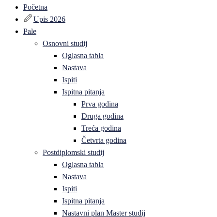
Početna
Upis 2026
Pale
Osnovni studij
Oglasna tabla
Nastava
Ispiti
Ispitna pitanja
Prva godina
Druga godina
Treća godina
Četvrta godina
Postdiplomski studij
Oglasna tabla
Nastava
Ispiti
Ispitna pitanja
Nastavni plan Master studij