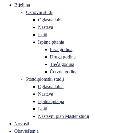
Bijeljina
Osnovni studij
Oglasna tabla
Nastava
Ispiti
Ispitna pitanja
Prva godina
Druga godina
Treća godina
Četvrta godina
Postdiplomski studij
Oglasna tabla
Nastava
Ispitna pitanja
Ispiti
Nastavni plan Master studij
Novosti
Obavještenja