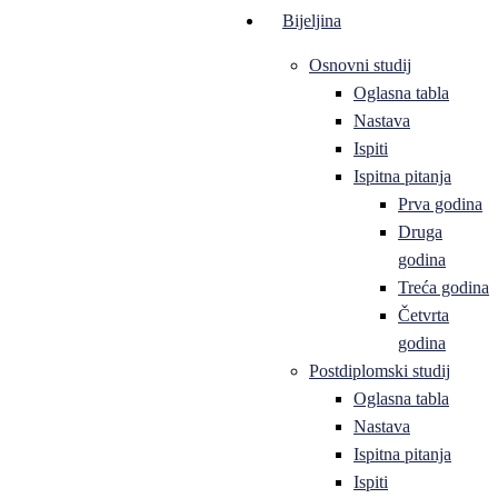
Bijeljina
Osnovni studij
Oglasna tabla
Nastava
Ispiti
Ispitna pitanja
Prva godina
Druga
godina
Treća godina
Četvrta
godina
Postdiplomski studij
Oglasna tabla
Nastava
Ispitna pitanja
Ispiti