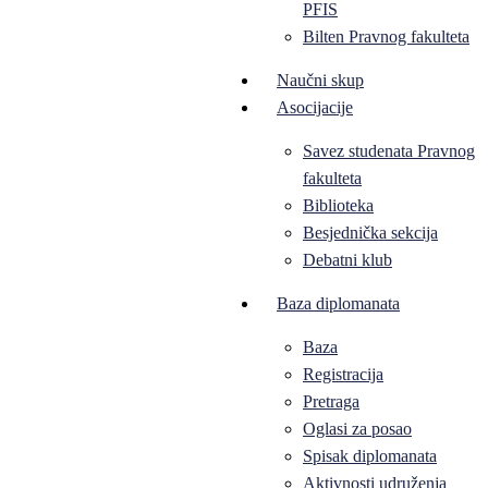
PFIS
Bilten Pravnog fakulteta
Naučni skup
Asocijacije
Savez studenata Pravnog
fakulteta
Biblioteka
Besjednička sekcija
Debatni klub
Baza diplomanata
Baza
Registracija
Pretraga
Oglasi za posao
Spisak diplomanata
Aktivnosti udruženja