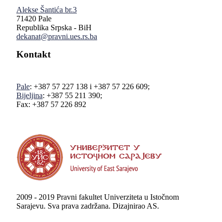
Alekse Šantića br.3
71420 Pale
Republika Srpska - BiH
dekanat@pravni.ues.rs.ba
Kontakt
Pale
: +387 57 227 138 i +387 57 226 609;
Bijeljina
: +387 55 211 390;
Fax: +387 57 226 892
2009 - 2019 Pravni fakultet Univerziteta u Istočnom
Sarajevu. Sva prava zadržana. Dizajnirao AS.