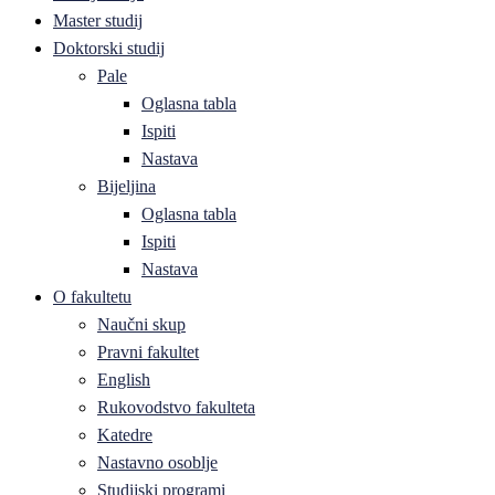
Master studij
Doktorski studij
Pale
Oglasna tabla
Ispiti
Nastava
Bijeljina
Oglasna tabla
Ispiti
Nastava
O fakultetu
Naučni skup
Pravni fakultet
English
Rukovodstvo fakulteta
Katedre
Nastavno osoblje
Studijski programi