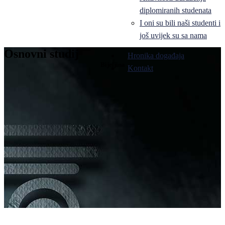
diplomiranih studenata
I oni su bili naši studenti i
još uvijek su sa nama
Osnovni studij
Hronika događaja
Bijeljina
Kontakt