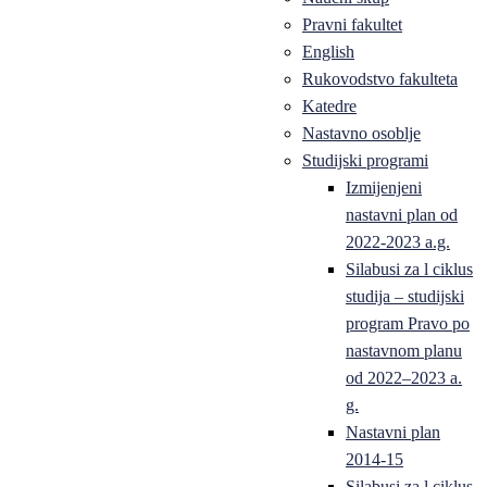
Pravni fakultet
English
Rukovodstvo fakulteta
Katedre
Nastavno osoblje
Studijski programi
Izmijenjeni
nastavni plan od
2022-2023 a.g.
Silabusi za l ciklus
studija – studijski
program Pravo po
nastavnom planu
od 2022–2023 a.
g.
Nastavni plan
2014-15
Silabusi za l ciklus