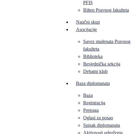
PFIS
Bilten Pravnog fakulteta
Naučni skup
Asocijacije
Savez studenata Pravnog
fakulteta
Biblioteka
Besjednička sekcija
Debatni klub
Baza diplomanata
Baza
Registracija
Pretraga
Oglasi za posao
Spisak diplomanata
Aktivnosti udruženja