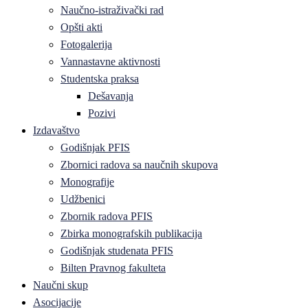
Naučno-istraživački rad
Opšti akti
Fotogalerija
Vannastavne aktivnosti
Studentska praksa
Dešavanja
Pozivi
Izdavaštvo
Godišnjak PFIS
Zbornici radova sa naučnih skupova
Monografije
Udžbenici
Zbornik radova PFIS
Zbirka monografskih publikacija
Godišnjak studenata PFIS
Bilten Pravnog fakulteta
Naučni skup
Asocijacije