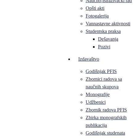
Naučno-istraživački rad
Opšti akti
Fotogalerija
Vannastavne aktivnosti
Studentska praksa
Dešavanja
Pozivi
Izdavaštvo
Godišnjak PFIS
Zbornici radova sa
naučnih skupova
Monografije
Udžbenici
Zbornik radova PFIS
Zbirka monografskih
publikacija
Godišnjak studenata