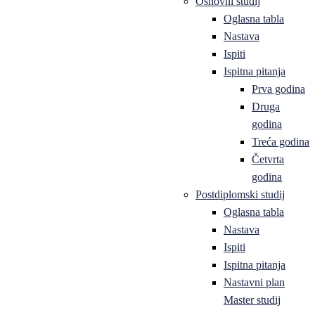
Osnovni studij
Oglasna tabla
Nastava
Ispiti
Ispitna pitanja
Prva godina
Druga
godina
Treća godina
Četvrta
godina
Postdiplomski studij
Oglasna tabla
Nastava
Ispiti
Ispitna pitanja
Nastavni plan
Master studij