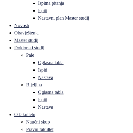
Ispitna pitanja
Ispiti
Nastavni plan Master studij
Novosti
Obavještenja
Master studij
Doktorski studij
Pale
Oglasna tabla
Ispiti
Nastava
Bijeljina
Oglasna tabla
Ispiti
Nastava
O fakultetu
Naučni skup
Pravni fakultet