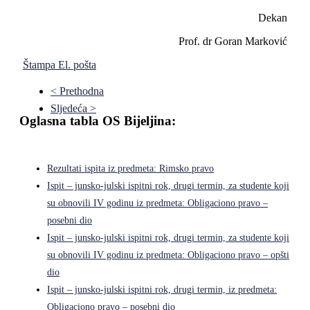
Dekan
Prof. dr Goran Marković
Štampa
El. pošta
< Prethodna
Sljedeća >
Oglasna tabla OS Bijeljina:
Rezultati ispita iz predmeta: Rimsko pravo
Ispit – junsko-julski ispitni rok, drugi termin, za studente koji
su obnovili IV godinu iz predmeta: Obligaciono pravo –
posebni dio
Ispit – junsko-julski ispitni rok, drugi termin, za studente koji
su obnovili IV godinu iz predmeta: Obligaciono pravo – opšti
dio
Ispit – junsko-julski ispitni rok, drugi termin, iz predmeta:
Obligaciono pravo – posebni dio