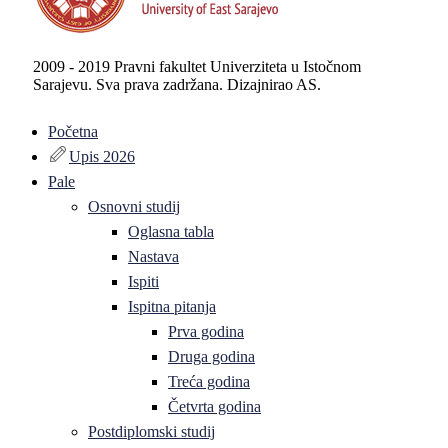
2009 - 2019 Pravni fakultet Univerziteta u Istočnom
Sarajevu. Sva prava zadržana. Dizajnirao AS.
Početna
Upis 2026
Pale
Osnovni studij
Oglasna tabla
Nastava
Ispiti
Ispitna pitanja
Prva godina
Druga godina
Treća godina
Četvrta godina
Postdiplomski studij