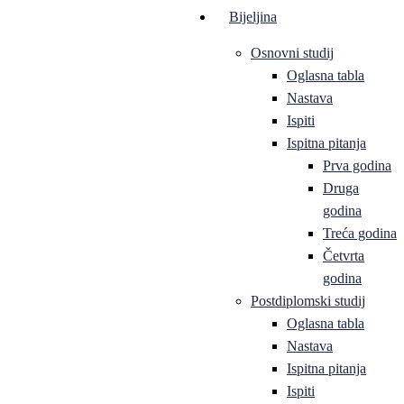
Bijeljina
Osnovni studij
Oglasna tabla
Nastava
Ispiti
Ispitna pitanja
Prva godina
Druga
godina
Treća godina
Četvrta
godina
Postdiplomski studij
Oglasna tabla
Nastava
Ispitna pitanja
Ispiti