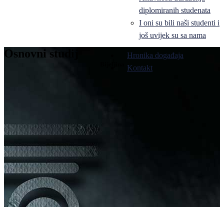
diplomiranih studenata
I oni su bili naši studenti i
još uvijek su sa nama
Osnovni studij
Hronika događaja
Bijeljina
Kontakt