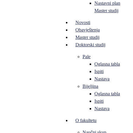
Nastavni plan
Master studij
Novosti
Obavještenja
Master studij
Doktorski studij
Pale
Oglasna tabla
Ispiti
Nastava
Bijeljina
Oglasna tabla
Ispiti
Nastava
O fakultetu
Naučni skup