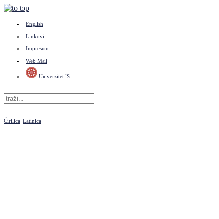
English
Linkovi
Impresum
Web Mail
Univerzitet IS
Ćirilica
Latinica