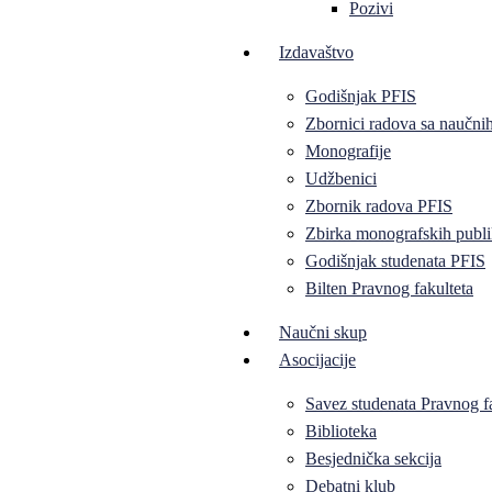
Pozivi
Izdavaštvo
Godišnjak PFIS
Zbornici radova sa naučni
Monografije
Udžbenici
Zbornik radova PFIS
Zbirka monografskih publi
Godišnjak studenata PFIS
Bilten Pravnog fakulteta
Naučni skup
Asocijacije
Savez studenata Pravnog f
Biblioteka
Besjednička sekcija
Debatni klub