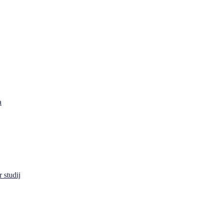
a
 studij