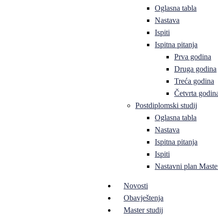
Oglasna tabla
Nastava
Ispiti
Ispitna pitanja
Prva godina
Druga godina
Treća godina
Četvrta godin
Postdiplomski studij
Oglasna tabla
Nastava
Ispitna pitanja
Ispiti
Nastavni plan Master
Novosti
Obavještenja
Master studij