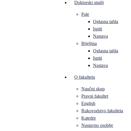
Doktorski studij
Pale
Oglasna tabla
Ispiti
Nastava
Bijeljina
Oglasna tabla
Ispiti
Nastava
O fakultetu
Naučni skup
Pravni fakultet
English
Rukovodstvo fakulteta
Katedre
Nastavno osoblje