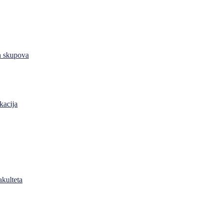
h skupova
kacija
akulteta