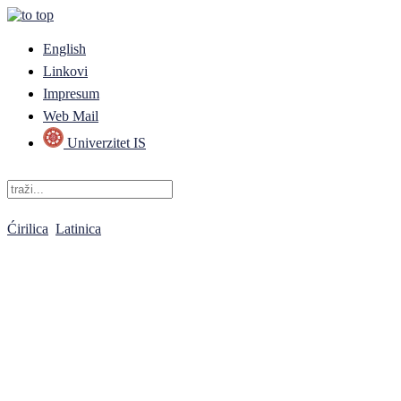
English
Linkovi
Impresum
Web Mail
Univerzitet IS
Ćirilica
Latinica