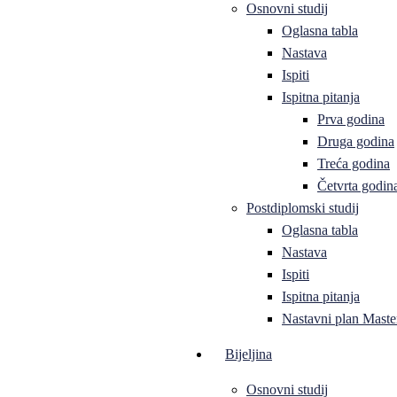
Osnovni studij
Oglasna tabla
Nastava
Ispiti
Ispitna pitanja
Prva godina
Druga godina
Treća godina
Četvrta godin
Postdiplomski studij
Oglasna tabla
Nastava
Ispiti
Ispitna pitanja
Nastavni plan Master
Bijeljina
Osnovni studij