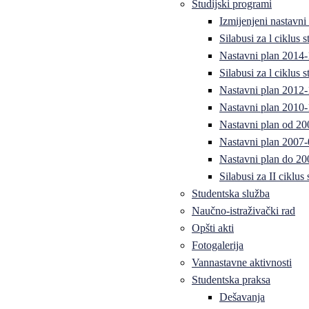
Studijski programi
Izmijenjeni nastavni
Silabusi za l ciklus
Nastavni plan 2014
Silabusi za l ciklus
Nastavni plan 2012
Nastavni plan 2010-
Nastavni plan od 20
Nastavni plan 2007-
Nastavni plan do 20
Silabusi za II ciklus
Studentska služba
Naučno-istraživački rad
Opšti akti
Fotogalerija
Vannastavne aktivnosti
Studentska praksa
Dešavanja