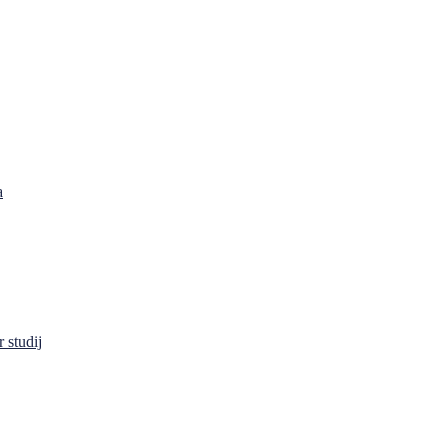
a
 studij