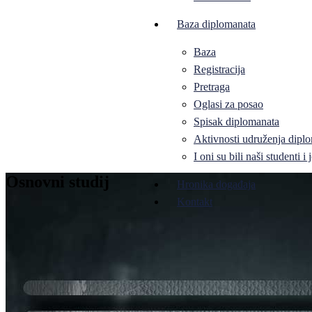
Baza diplomanata
Baza
Registracija
Pretraga
Oglasi za posao
Spisak diplomanata
Aktivnosti udruženja diplo
I oni su bili naši studenti 
Osnovni studij
Hronika događaja
Kontakt