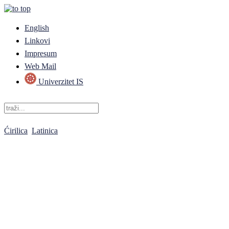
English
Linkovi
Impresum
Web Mail
Univerzitet IS
Ćirilica
Latinica