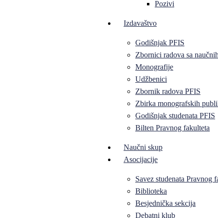
Pozivi
Izdavaštvo
Godišnjak PFIS
Zbornici radova sa naučni
Monografije
Udžbenici
Zbornik radova PFIS
Zbirka monografskih publi
Godišnjak studenata PFIS
Bilten Pravnog fakulteta
Naučni skup
Asocijacije
Savez studenata Pravnog f
Biblioteka
Besjednička sekcija
Debatni klub