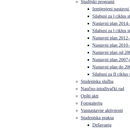
Studijski programi
Izmijenjeni nastavni
Silabusi za l ciklus
Nastavni plan 2014
Silabusi za l ciklus
Nastavni plan 2012
Nastavni plan 2010-
Nastavni plan od 20
Nastavni plan 2007-
Nastavni plan do 20
Silabusi za II ciklus
Studentska služba
Naučno-istraživački rad
Opšti akti
Fotogalerija
Vannastavne aktivnosti
Studentska praksa
Dešavanja