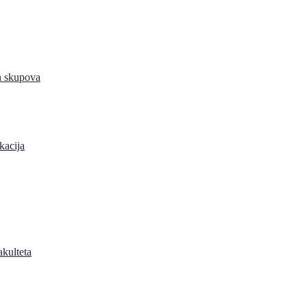
h skupova
kacija
akulteta