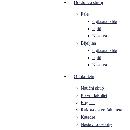
Doktorski studij
Pale
Oglasna tabla
Ispiti
Nastava
Bijeljina
Oglasna tabla
Ispiti
Nastava
O fakultetu
Naučni skup
Pravni fakultet
English
Rukovodstvo fakulteta
Katedre
Nastavno osoblje