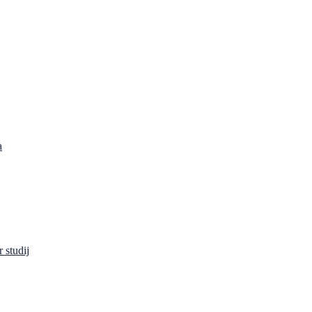
a
 studij