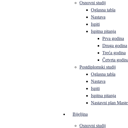
Osnovni studij
Oglasna tabla
Nastava
Ispiti
Ispitna pitanja
Prva godina
Druga godina
Treća godina
Četvrta godin
Postdiplomski studij
Oglasna tabla
Nastava
Ispiti
Ispitna pitanja
Nastavni plan Master
Bijeljina
Osnovni studij