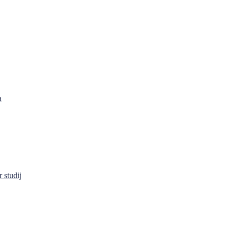
a
 studij