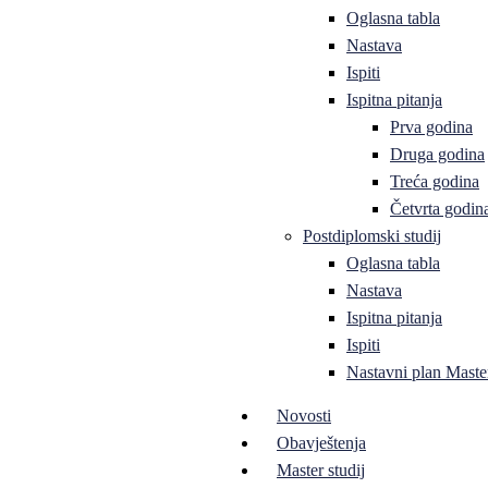
Oglasna tabla
Nastava
Ispiti
Ispitna pitanja
Prva godina
Druga godina
Treća godina
Četvrta godin
Postdiplomski studij
Oglasna tabla
Nastava
Ispitna pitanja
Ispiti
Nastavni plan Master
Novosti
Obavještenja
Master studij