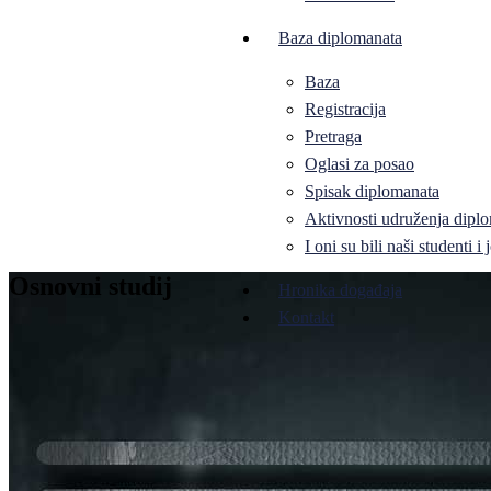
Baza diplomanata
Baza
Registracija
Pretraga
Oglasi za posao
Spisak diplomanata
Aktivnosti udruženja diplo
I oni su bili naši studenti 
Osnovni studij
Hronika događaja
Kontakt