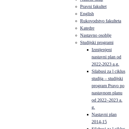
Pravni fakultet
English
Rukovodstvo fakulteta
Katedre
Nastavno osoblje
Studijski programi
Izmijenjeni
nastavni plan od
2022-2023 a.g.
Silabusi za l ciklus
studija – studijski
program Pravo po
nastavnom planu
od 2022–2023 a.
g.
Nastavni plan
2014-15
Silabusi za l ciklus