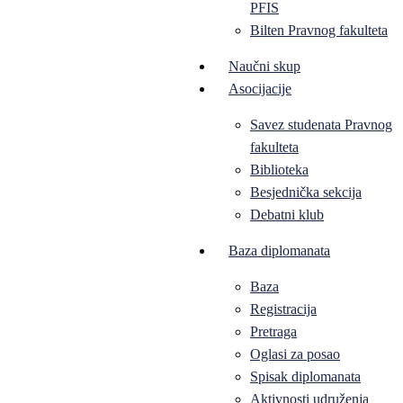
PFIS
Bilten Pravnog fakulteta
Naučni skup
Asocijacije
Savez studenata Pravnog
fakulteta
Biblioteka
Besjednička sekcija
Debatni klub
Baza diplomanata
Baza
Registracija
Pretraga
Oglasi za posao
Spisak diplomanata
Aktivnosti udruženja