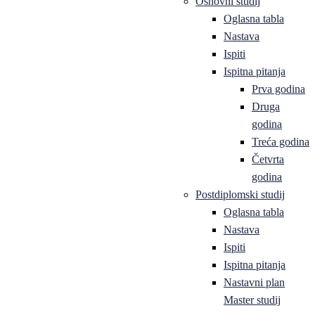
Osnovni studij
Oglasna tabla
Nastava
Ispiti
Ispitna pitanja
Prva godina
Druga
godina
Treća godina
Četvrta
godina
Postdiplomski studij
Oglasna tabla
Nastava
Ispiti
Ispitna pitanja
Nastavni plan
Master studij