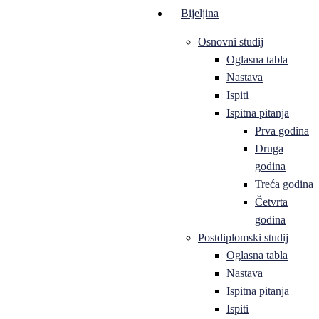
Bijeljina
Osnovni studij
Oglasna tabla
Nastava
Ispiti
Ispitna pitanja
Prva godina
Druga
godina
Treća godina
Četvrta
godina
Postdiplomski studij
Oglasna tabla
Nastava
Ispitna pitanja
Ispiti