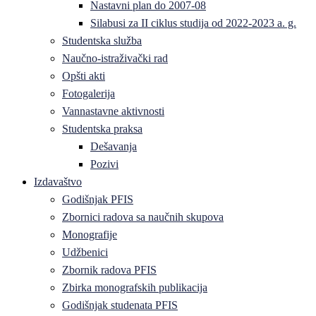
Nastavni plan do 2007-08
Silabusi za II ciklus studija od 2022-2023 a. g.
Studentska služba
Naučno-istraživački rad
Opšti akti
Fotogalerija
Vannastavne aktivnosti
Studentska praksa
Dešavanja
Pozivi
Izdavaštvo
Godišnjak PFIS
Zbornici radova sa naučnih skupova
Monografije
Udžbenici
Zbornik radova PFIS
Zbirka monografskih publikacija
Godišnjak studenata PFIS