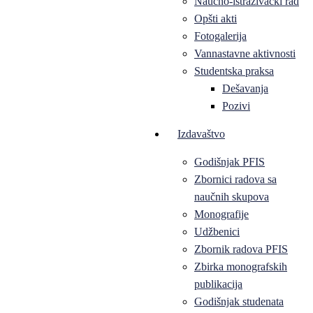
Naučno-istraživački rad
Opšti akti
Fotogalerija
Vannastavne aktivnosti
Studentska praksa
Dešavanja
Pozivi
Izdavaštvo
Godišnjak PFIS
Zbornici radova sa
naučnih skupova
Monografije
Udžbenici
Zbornik radova PFIS
Zbirka monografskih
publikacija
Godišnjak studenata