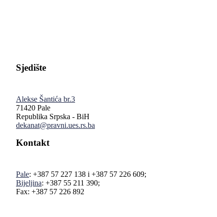
Pravni fakultet Univerziteta u Istočnom Sarajevu
Sjedište
Alekse Šantića br.3
71420 Pale
Republika Srpska - BiH
dekanat@pravni.ues.rs.ba
Kontakt
Pale
: +387 57 227 138 i +387 57 226 609;
Bijeljina
: +387 55 211 390;
Fax: +387 57 226 892