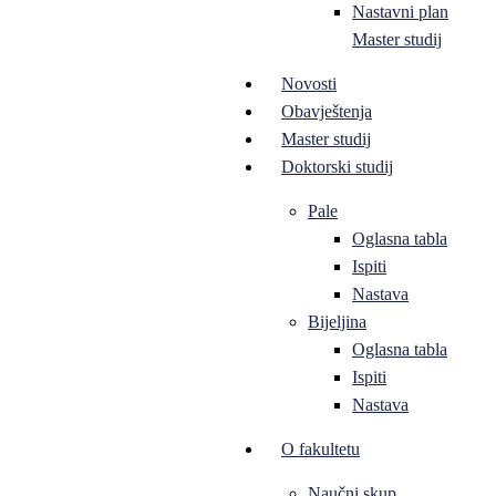
Nastavni plan
Master studij
Novosti
Obavještenja
Master studij
Doktorski studij
Pale
Oglasna tabla
Ispiti
Nastava
Bijeljina
Oglasna tabla
Ispiti
Nastava
O fakultetu
Naučni skup