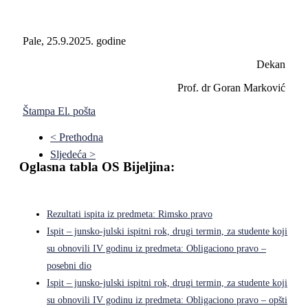
Pale, 25.9.2025. godine
Dekan
Prof. dr Goran Marković
Štampa
El. pošta
< Prethodna
Sljedeća >
Oglasna tabla OS Bijeljina:
Rezultati ispita iz predmeta: Rimsko pravo
Ispit – junsko-julski ispitni rok, drugi termin, za studente koji
su obnovili IV godinu iz predmeta: Obligaciono pravo –
posebni dio
Ispit – junsko-julski ispitni rok, drugi termin, za studente koji
su obnovili IV godinu iz predmeta: Obligaciono pravo – opšti