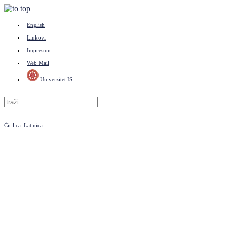
English
Linkovi
Impresum
Web Mail
Univerzitet IS
Ćirilica
Latinica