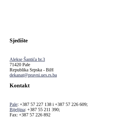
Pravni fakultet Univerziteta u Istočnom Sarajevu
Sjedište
Alekse Šantića br.3
71420 Pale
Republika Srpska - BiH
dekanat@pravni.ues.rs.ba
Kontakt
Pale
: +387 57 227 138 i +387 57 226 609;
Bijeljina
: +387 55 211 390;
Fax: +387 57 226 892