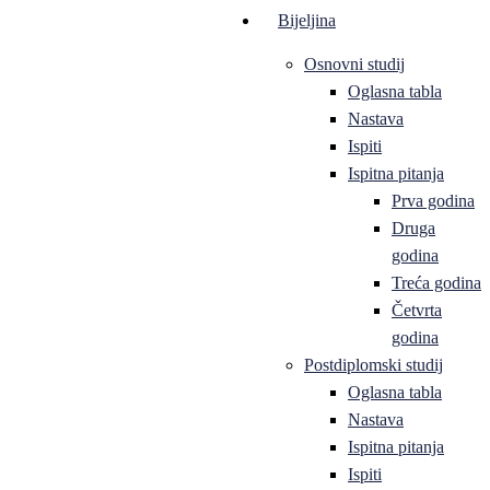
Bijeljina
Osnovni studij
Oglasna tabla
Nastava
Ispiti
Ispitna pitanja
Prva godina
Druga
godina
Treća godina
Četvrta
godina
Postdiplomski studij
Oglasna tabla
Nastava
Ispitna pitanja
Ispiti