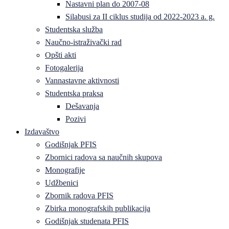
Nastavni plan do 2007-08
Silabusi za II ciklus studija od 2022-2023 a. g.
Studentska služba
Naučno-istraživački rad
Opšti akti
Fotogalerija
Vannastavne aktivnosti
Studentska praksa
Dešavanja
Pozivi
Izdavaštvo
Godišnjak PFIS
Zbornici radova sa naučnih skupova
Monografije
Udžbenici
Zbornik radova PFIS
Zbirka monografskih publikacija
Godišnjak studenata PFIS