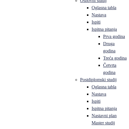
Osnovni studij
Oglasna tabla
Nastava
Ispiti
Ispitna pitanja
Prva godina
Druga
godina
Treća godina
Četvrta
godina
Postdiplomski studij
Oglasna tabla
Nastava
Ispiti
Ispitna pitanja
Nastavni plan
Master studij