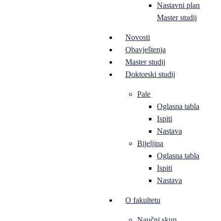
Nastavni plan
Master studij
Novosti
Obavještenja
Master studij
Doktorski studij
Pale
Oglasna tabla
Ispiti
Nastava
Bijeljina
Oglasna tabla
Ispiti
Nastava
O fakultetu
Naučni skup