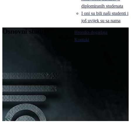
diplomiranih studenata
I oni su bili naši studenti i
još uvijek su sa nama
Osnovni studij
Hronika događaja
Bijeljina
Kontakt