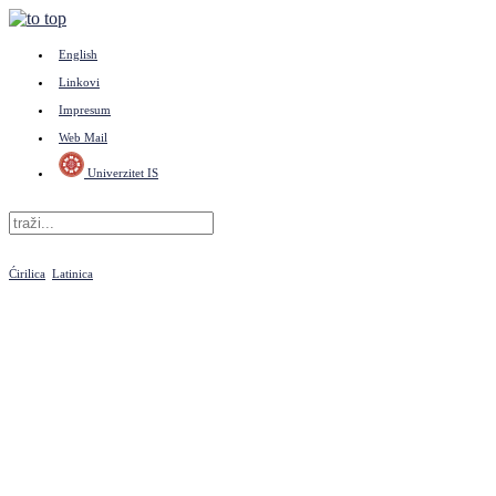
English
Linkovi
Impresum
Web Mail
Univerzitet IS
Ćirilica
Latinica