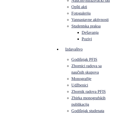
Naučno-istraživački rad
Opšti akti
Fotogalerija
Vannastavne aktivnosti
Studentska praksa
Dešavanja
Pozivi
Izdavaštvo
Godišnjak PFIS
Zbornici radova sa
naučnih skupova
Monografije
Udžbenici
Zbornik radova PFIS
Zbirka monografskih
publikacija
Godišnjak studenata