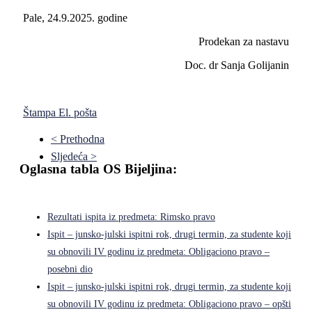
Pale, 24.9.2025. godine
Prodekan za nastavu
Doc. dr Sanja Golijanin
Štampa
El. pošta
< Prethodna
Sljedeća >
Oglasna tabla OS Bijeljina:
Rezultati ispita iz predmeta: Rimsko pravo
Ispit – junsko-julski ispitni rok, drugi termin, za studente koji
su obnovili IV godinu iz predmeta: Obligaciono pravo –
posebni dio
Ispit – junsko-julski ispitni rok, drugi termin, za studente koji
su obnovili IV godinu iz predmeta: Obligaciono pravo – opšti