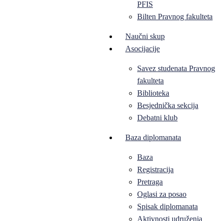
PFIS
Bilten Pravnog fakulteta
Naučni skup
Asocijacije
Savez studenata Pravnog
fakulteta
Biblioteka
Besjednička sekcija
Debatni klub
Baza diplomanata
Baza
Registracija
Pretraga
Oglasi za posao
Spisak diplomanata
Aktivnosti udruženja