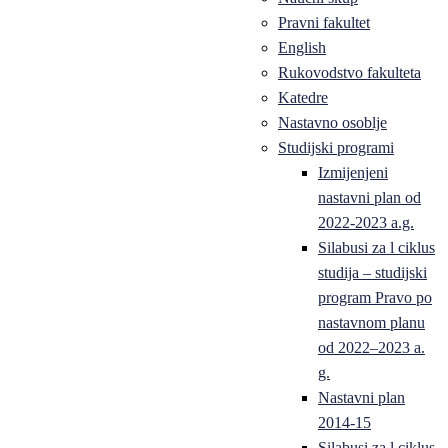
Pravni fakultet
English
Rukovodstvo fakulteta
Katedre
Nastavno osoblje
Studijski programi
Izmijenjeni
nastavni plan od
2022-2023 a.g.
Silabusi za l ciklus
studija – studijski
program Pravo po
nastavnom planu
od 2022–2023 a.
g.
Nastavni plan
2014-15
Silabusi za l ciklus