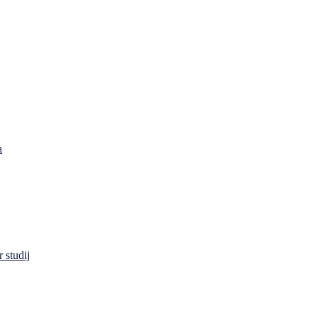
a
 studij