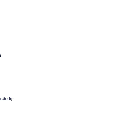
a
 studij