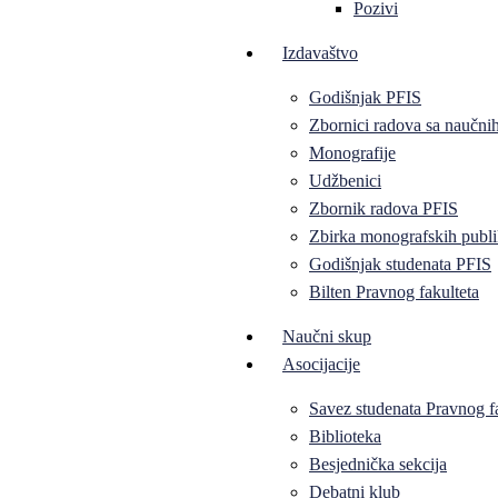
Pozivi
Izdavaštvo
Godišnjak PFIS
Zbornici radova sa naučni
Monografije
Udžbenici
Zbornik radova PFIS
Zbirka monografskih publi
Godišnjak studenata PFIS
Bilten Pravnog fakulteta
Naučni skup
Asocijacije
Savez studenata Pravnog f
Biblioteka
Besjednička sekcija
Debatni klub