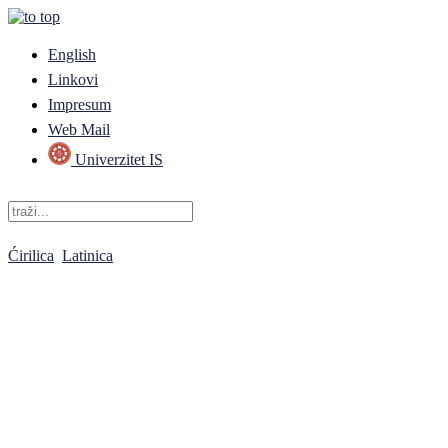
English
Linkovi
Impresum
Web Mail
Univerzitet IS
Ćirilica
Latinica