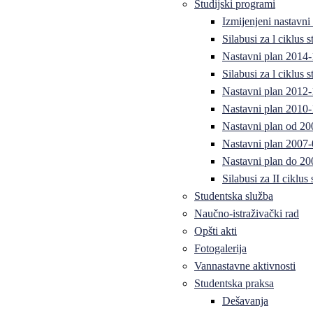
Studijski programi
Izmijenjeni nastavni
Silabusi za l ciklus
Nastavni plan 2014
Silabusi za l ciklus
Nastavni plan 2012
Nastavni plan 2010-
Nastavni plan od 20
Nastavni plan 2007-
Nastavni plan do 20
Silabusi za II ciklus
Studentska služba
Naučno-istraživački rad
Opšti akti
Fotogalerija
Vannastavne aktivnosti
Studentska praksa
Dešavanja