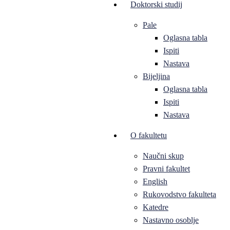
Doktorski studij
Pale
Oglasna tabla
Ispiti
Nastava
Bijeljina
Oglasna tabla
Ispiti
Nastava
O fakultetu
Naučni skup
Pravni fakultet
English
Rukovodstvo fakulteta
Katedre
Nastavno osoblje