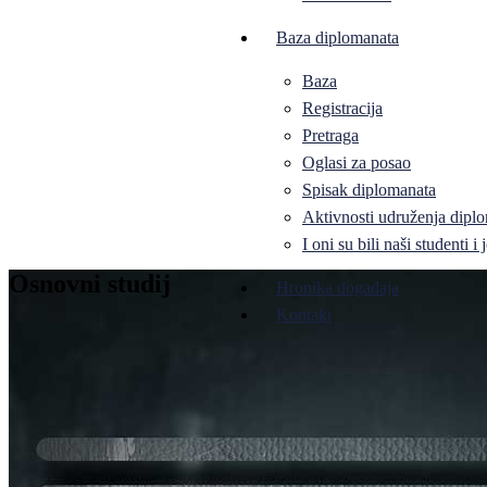
Baza diplomanata
Baza
Registracija
Pretraga
Oglasi za posao
Spisak diplomanata
Aktivnosti udruženja diplo
I oni su bili naši studenti 
Osnovni studij
Hronika događaja
Kontakt