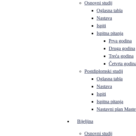
Osnovni studij
Oglasna tabla
Nastava
Ispiti
Ispitna pitanja
Prva godina
Druga godina
Treća godina
Četvrta godin
Postdiplomski studij
Oglasna tabla
Nastava
Ispiti
Ispitna pitanja
Nastavni plan Master
Bijeljina
Osnovni studij