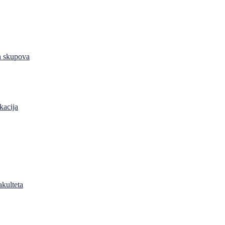
h skupova
kacija
akulteta