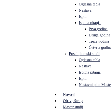
Oglasna tabla
Nastava
Ispiti
Ispitna pitanja
Prva godina
Druga godina
Treća godina
Četvrta godin
Postdiplomski studij
Oglasna tabla
Nastava
Ispitna pitanja
Ispiti
Nastavni plan Master
Novosti
Obavještenja
Master studij