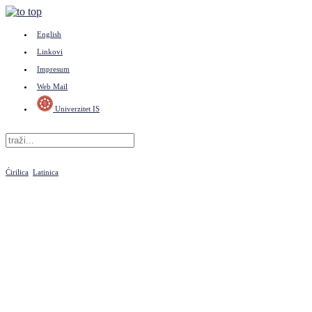
English
Linkovi
Impresum
Web Mail
Univerzitet IS
Ćirilica
Latinica