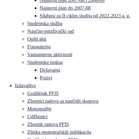
Nastavni plan 2007-08 i 2008-09
Nastavni plan do 2007-08
Silabusi za II ciklus studija od 2022-2023 a. g.
Studentska služba
Naučno-istraživački rad
Opšti akti
Fotogalerija
Vannastavne aktivnosti
Studentska praksa
Dešavanja
Pozivi
Izdavaštvo
Godišnjak PFIS
Zbornici radova sa naučnih skupova
Monografije
Udžbenici
Zbornik radova PFIS
Zbirka monografskih publikacija