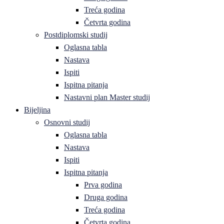
Treća godina
Četvrta godina
Postdiplomski studij
Oglasna tabla
Nastava
Ispiti
Ispitna pitanja
Nastavni plan Master studij
Bijeljina
Osnovni studij
Oglasna tabla
Nastava
Ispiti
Ispitna pitanja
Prva godina
Druga godina
Treća godina
Četvrta godina