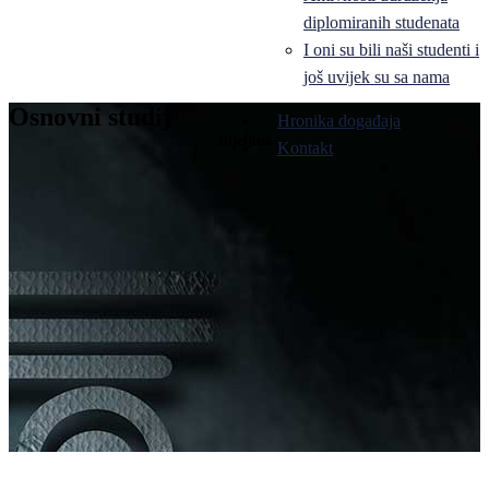
diplomiranih studenata
I oni su bili naši studenti i
još uvijek su sa nama
Osnovni studij
Hronika događaja
Bijeljina
Kontakt