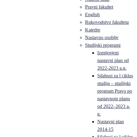
Pravni fakultet
English
Rukovodstvo fakulteta
Katedre
Nastavno osoblje
Studijski programi
Izmijenjeni
nastavni plan od
2022-2023 a.g.
Silabusi za l ciklus
studija – studijski
program Pravo po
nastavnom planu
od 2022–2023 a.
g.
Nastavni plan
2014-15
Silabusi za l ciklus