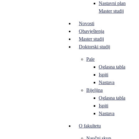
Nastavni plan
Master studij
Novosti
Obavještenja
Master studij
Doktorski studij
Pale
Oglasna tabla
Ispiti
Nastava
Bijeljina
Oglasna tabla
Ispiti
Nastava
O fakultetu
Naučni skup