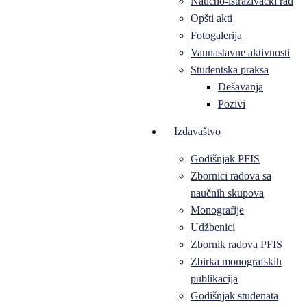
Naučno-istraživački rad
Opšti akti
Fotogalerija
Vannastavne aktivnosti
Studentska praksa
Dešavanja
Pozivi
Izdavaštvo
Godišnjak PFIS
Zbornici radova sa
naučnih skupova
Monografije
Udžbenici
Zbornik radova PFIS
Zbirka monografskih
publikacija
Godišnjak studenata