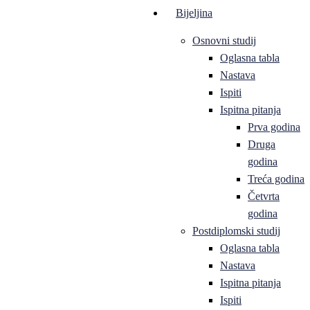
Bijeljina
Osnovni studij
Oglasna tabla
Nastava
Ispiti
Ispitna pitanja
Prva godina
Druga
godina
Treća godina
Četvrta
godina
Postdiplomski studij
Oglasna tabla
Nastava
Ispitna pitanja
Ispiti