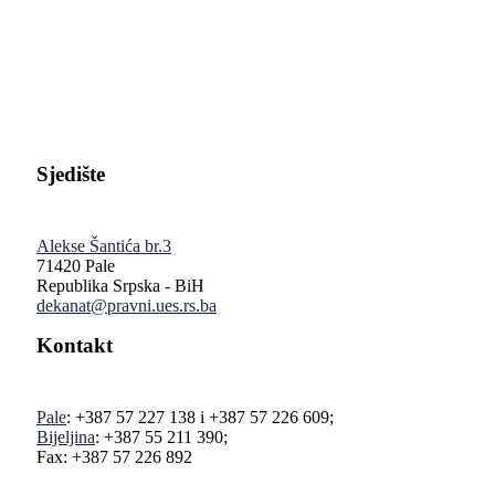
Pravni fakultet Univerziteta u Istočnom Sarajevu
Sjedište
Alekse Šantića br.3
71420 Pale
Republika Srpska - BiH
dekanat@pravni.ues.rs.ba
Kontakt
Pale
: +387 57 227 138 i +387 57 226 609;
Bijeljina
: +387 55 211 390;
Fax: +387 57 226 892