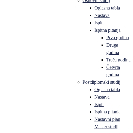
Osnovni studij
Oglasna tabla
Nastava
Ispiti
Ispitna pitanja
Prva godina
Druga
godina
Treća godina
Četvrta
godina
Postdiplomski studij
Oglasna tabla
Nastava
Ispiti
Ispitna pitanja
Nastavni plan
Master studij