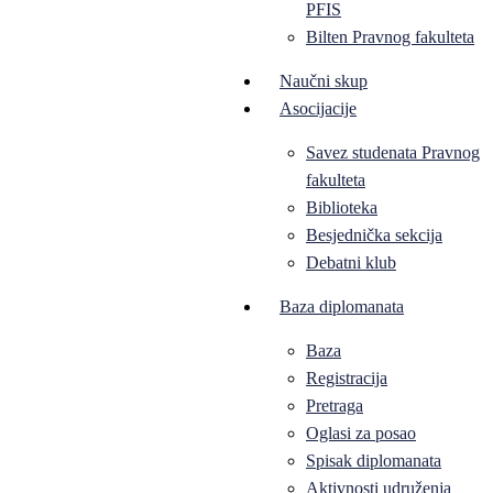
PFIS
Bilten Pravnog fakulteta
Naučni skup
Asocijacije
Savez studenata Pravnog
fakulteta
Biblioteka
Besjednička sekcija
Debatni klub
Baza diplomanata
Baza
Registracija
Pretraga
Oglasi za posao
Spisak diplomanata
Aktivnosti udruženja