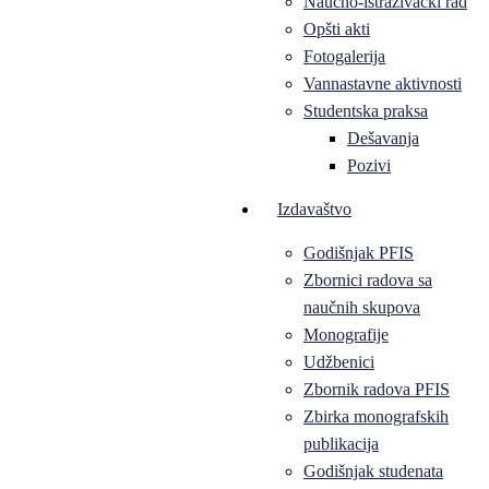
Naučno-istraživački rad
Opšti akti
Fotogalerija
Vannastavne aktivnosti
Studentska praksa
Dešavanja
Pozivi
Izdavaštvo
Godišnjak PFIS
Zbornici radova sa
naučnih skupova
Monografije
Udžbenici
Zbornik radova PFIS
Zbirka monografskih
publikacija
Godišnjak studenata