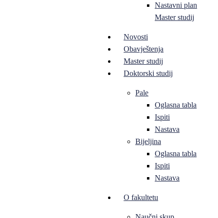
Nastavni plan
Master studij
Novosti
Obavještenja
Master studij
Doktorski studij
Pale
Oglasna tabla
Ispiti
Nastava
Bijeljina
Oglasna tabla
Ispiti
Nastava
O fakultetu
Naučni skup