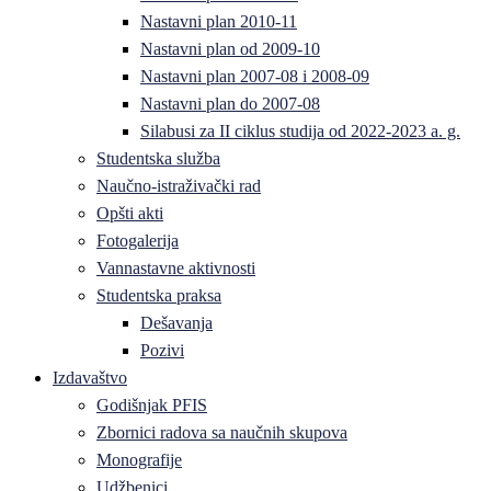
Nastavni plan 2010-11
Nastavni plan od 2009-10
Nastavni plan 2007-08 i 2008-09
Nastavni plan do 2007-08
Silabusi za II ciklus studija od 2022-2023 a. g.
Studentska služba
Naučno-istraživački rad
Opšti akti
Fotogalerija
Vannastavne aktivnosti
Studentska praksa
Dešavanja
Pozivi
Izdavaštvo
Godišnjak PFIS
Zbornici radova sa naučnih skupova
Monografije
Udžbenici