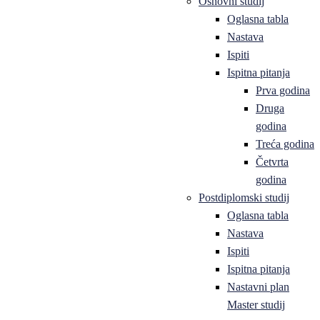
Osnovni studij
Oglasna tabla
Nastava
Ispiti
Ispitna pitanja
Prva godina
Druga
godina
Treća godina
Četvrta
godina
Postdiplomski studij
Oglasna tabla
Nastava
Ispiti
Ispitna pitanja
Nastavni plan
Master studij