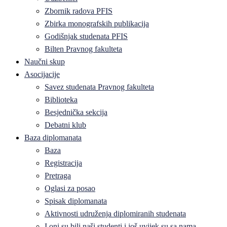
Zbornik radova PFIS
Zbirka monografskih publikacija
Godišnjak studenata PFIS
Bilten Pravnog fakulteta
Naučni skup
Asocijacije
Savez studenata Pravnog fakulteta
Biblioteka
Besjednička sekcija
Debatni klub
Baza diplomanata
Baza
Registracija
Pretraga
Oglasi za posao
Spisak diplomanata
Aktivnosti udruženja diplomiranih studenata
I oni su bili naši studenti i još uvijek su sa nama