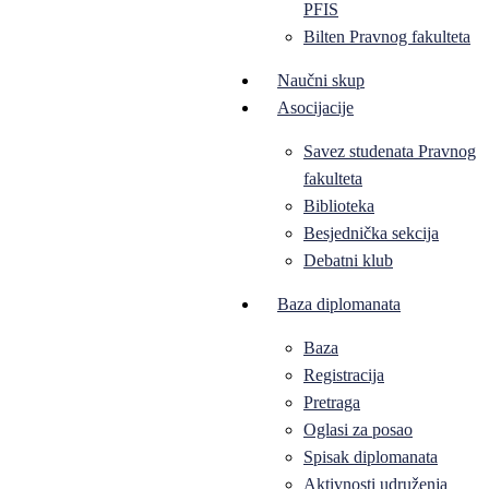
PFIS
Bilten Pravnog fakulteta
Naučni skup
Asocijacije
Savez studenata Pravnog
fakulteta
Biblioteka
Besjednička sekcija
Debatni klub
Baza diplomanata
Baza
Registracija
Pretraga
Oglasi za posao
Spisak diplomanata
Aktivnosti udruženja