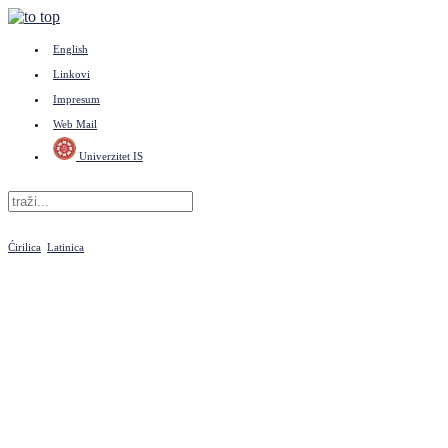
English
Linkovi
Impresum
Web Mail
Univerzitet IS
Ćirilica
Latinica