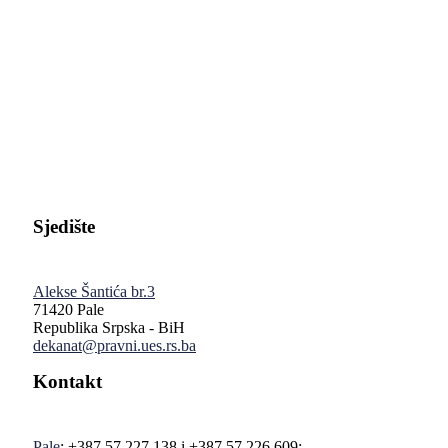
Pravni fakultet Univerziteta u Istočnom Sarajevu
Sjedište
Alekse Šantića br.3
71420 Pale
Republika Srpska - BiH
dekanat@pravni.ues.rs.ba
Kontakt
Pale
: +387 57 227 138 i +387 57 226 609;