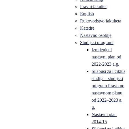
Pravni fakultet
English
Rukovodstvo fakulteta
Katedre
Nastavno osoblje
Studijski programi
Izmijenjeni
nastavni plan od
2022-2023 a.g.
Silabusi za l ciklus
studija – studijski
program Pravo po
nastavnom planu
od 2022–2023 a.
g.
Nastavni plan
2014-15
Silabusi za l ciklus