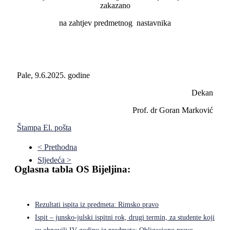
zakazano
na zahtjev predmetnog nastavnika
Pale, 9.6.2025. godine
Dekan
Prof. dr Goran Marković
Štampa
El. pošta
< Prethodna
Sljedeća >
Oglasna tabla OS Bijeljina:
Rezultati ispita iz predmeta: Rimsko pravo
Ispit – junsko-julski ispitni rok, drugi termin, za studente koji