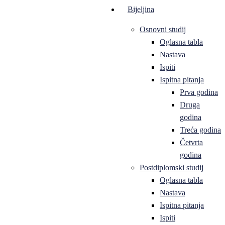
Bijeljina
Osnovni studij
Oglasna tabla
Nastava
Ispiti
Ispitna pitanja
Prva godina
Druga
godina
Treća godina
Četvrta
godina
Postdiplomski studij
Oglasna tabla
Nastava
Ispitna pitanja
Ispiti