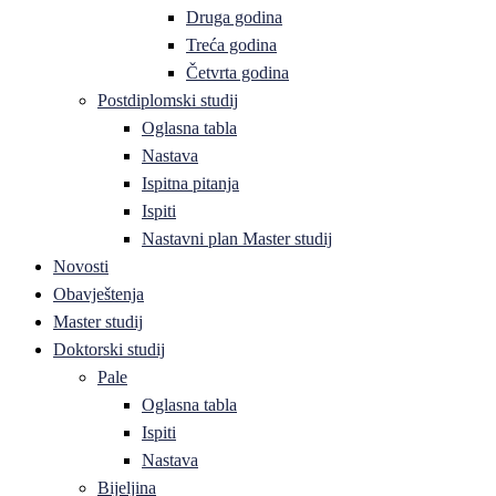
Druga godina
Treća godina
Četvrta godina
Postdiplomski studij
Oglasna tabla
Nastava
Ispitna pitanja
Ispiti
Nastavni plan Master studij
Novosti
Obavještenja
Master studij
Doktorski studij
Pale
Oglasna tabla
Ispiti
Nastava
Bijeljina