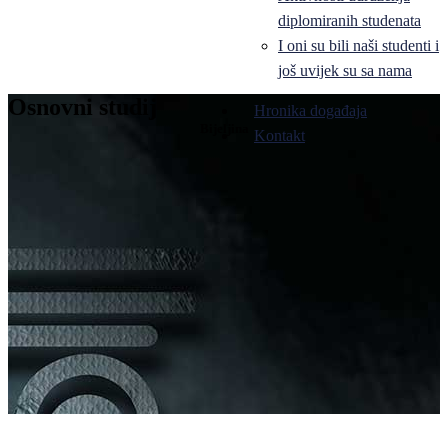
diplomiranih studenata
I oni su bili naši studenti i
još uvijek su sa nama
Osnovni studij
Hronika događaja
Bijeljina
Kontakt