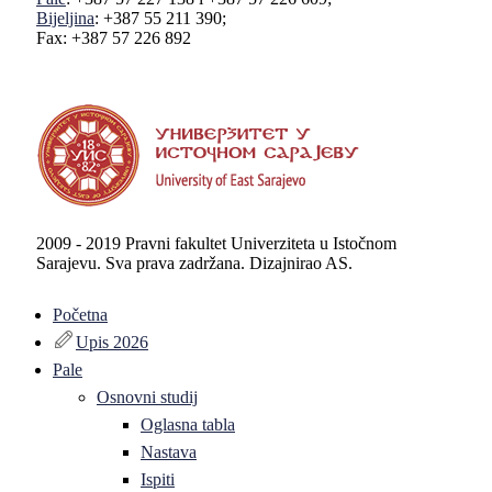
Bijeljina
: +387 55 211 390;
Fax: +387 57 226 892
2009 - 2019 Pravni fakultet Univerziteta u Istočnom
Sarajevu. Sva prava zadržana. Dizajnirao AS.
Početna
Upis 2026
Pale
Osnovni studij
Oglasna tabla
Nastava
Ispiti