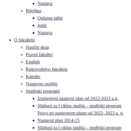
Nastava
Bijeljina
Oglasna tabla
Ispiti
Nastava
O fakultetu
Naučni skup
Pravni fakultet
English
Rukovodstvo fakulteta
Katedre
Nastavno osoblje
Studijski programi
Izmijenjeni nastavni plan od 2022-2023 a.g.
Silabusi za l ciklus studija – studijski program
Pravo po nastavnom planu od 2022–2023 a. g.
Nastavni plan 2014-15
Silabusi za l ciklus studija – studijski program