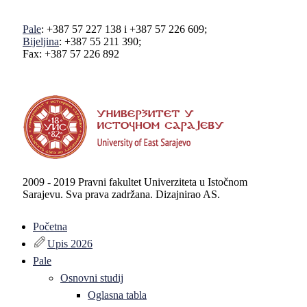
Pale
: +387 57 227 138 i +387 57 226 609;
Bijeljina
: +387 55 211 390;
Fax: +387 57 226 892
2009 - 2019 Pravni fakultet Univerziteta u Istočnom
Sarajevu. Sva prava zadržana. Dizajnirao AS.
Početna
Upis 2026
Pale
Osnovni studij
Oglasna tabla