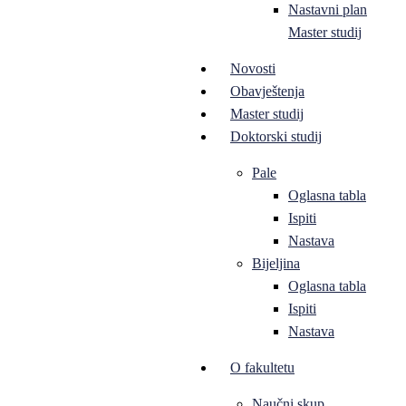
Nastavni plan
Master studij
Novosti
Obavještenja
Master studij
Doktorski studij
Pale
Oglasna tabla
Ispiti
Nastava
Bijeljina
Oglasna tabla
Ispiti
Nastava
O fakultetu
Naučni skup