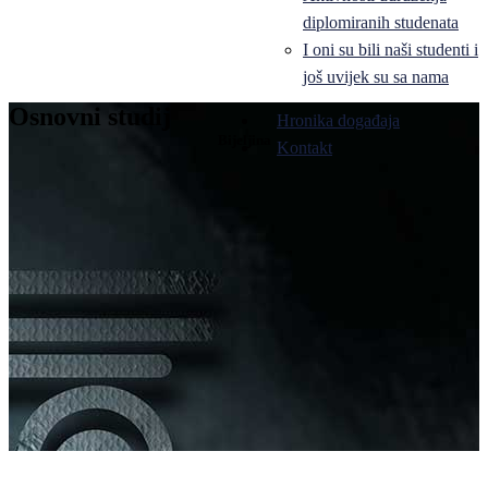
diplomiranih studenata
I oni su bili naši studenti i
još uvijek su sa nama
Osnovni studij
Hronika događaja
Bijeljina
Kontakt