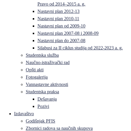
Pravo od 2014–2015 a. g.
Nastavni plan 2012-13
Nastavni plan 2010-11
Nastavni plan od 2009-10
Nastavni plan 2007-08 i 2008-09
Nastavni plan do 2007-08
Silabusi za II ciklus studija od 2022-2023 a. g.
Studentska služba
Naučno-istraživački rad
Opšti akti
Fotogalerija
Vannastavne aktivnosti
Studentska praksa
Dešavanja
Pozivi
Izdavaštvo
Godišnjak PFIS
Zbornici radova sa naučnih skupova