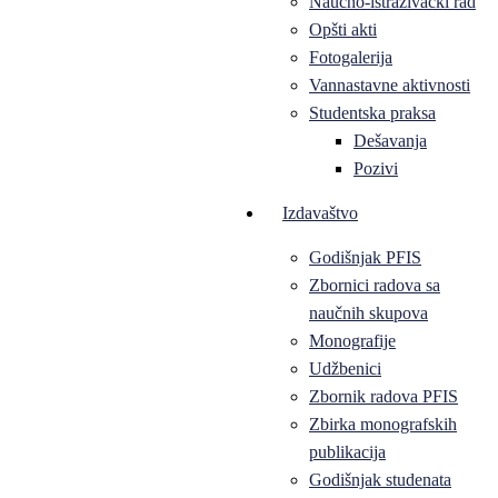
Naučno-istraživački rad
Opšti akti
Fotogalerija
Vannastavne aktivnosti
Studentska praksa
Dešavanja
Pozivi
Izdavaštvo
Godišnjak PFIS
Zbornici radova sa
naučnih skupova
Monografije
Udžbenici
Zbornik radova PFIS
Zbirka monografskih
publikacija
Godišnjak studenata