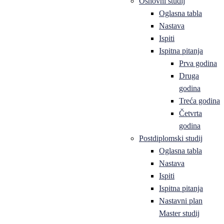
Osnovni studij
Oglasna tabla
Nastava
Ispiti
Ispitna pitanja
Prva godina
Druga
godina
Treća godina
Četvrta
godina
Postdiplomski studij
Oglasna tabla
Nastava
Ispiti
Ispitna pitanja
Nastavni plan
Master studij