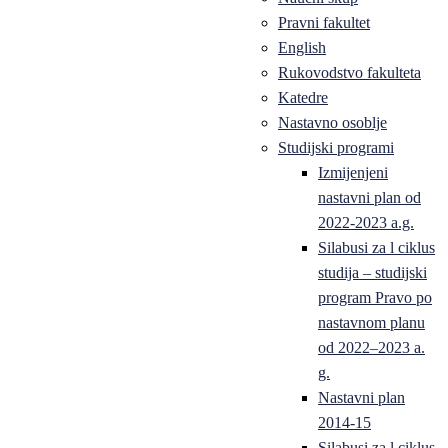
Pravni fakultet
English
Rukovodstvo fakulteta
Katedre
Nastavno osoblje
Studijski programi
Izmijenjeni
nastavni plan od
2022-2023 a.g.
Silabusi za l ciklus
studija – studijski
program Pravo po
nastavnom planu
od 2022–2023 a.
g.
Nastavni plan
2014-15
Silabusi za l ciklus