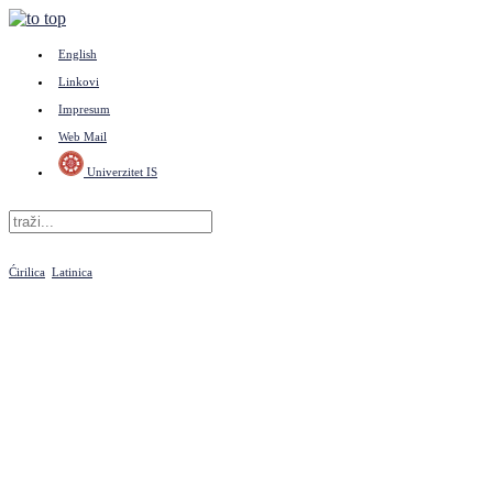
English
Linkovi
Impresum
Web Mail
Univerzitet IS
Ćirilica
Latinica