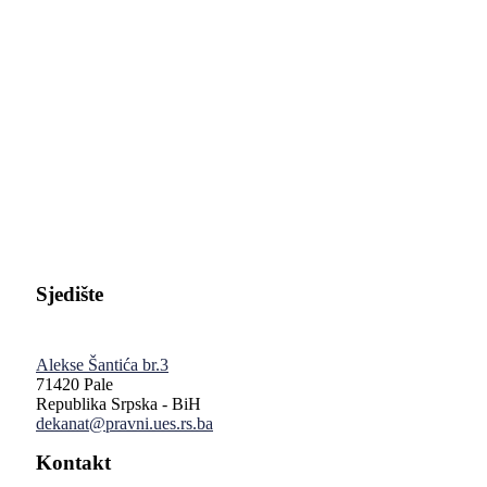
Pravni fakultet Univerziteta u Istočnom Sarajevu
Sjedište
Alekse Šantića br.3
71420 Pale
Republika Srpska - BiH
dekanat@pravni.ues.rs.ba
Kontakt