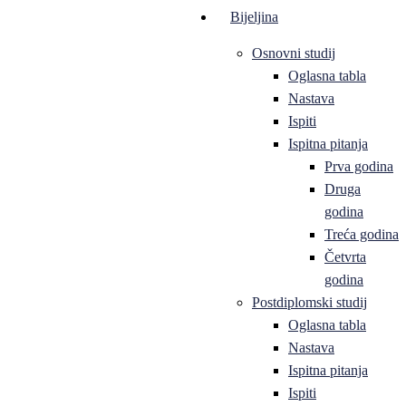
Bijeljina
Osnovni studij
Oglasna tabla
Nastava
Ispiti
Ispitna pitanja
Prva godina
Druga
godina
Treća godina
Četvrta
godina
Postdiplomski studij
Oglasna tabla
Nastava
Ispitna pitanja
Ispiti