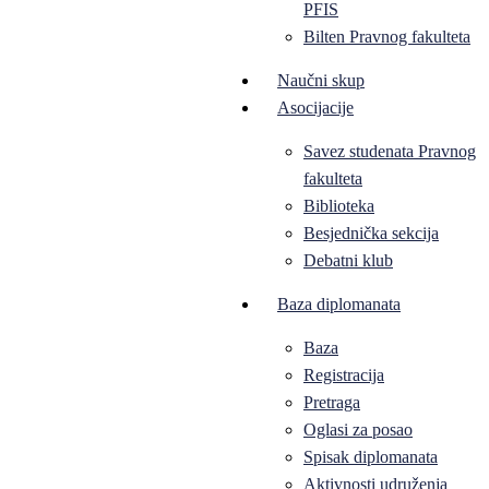
PFIS
Bilten Pravnog fakulteta
Naučni skup
Asocijacije
Savez studenata Pravnog
fakulteta
Biblioteka
Besjednička sekcija
Debatni klub
Baza diplomanata
Baza
Registracija
Pretraga
Oglasi za posao
Spisak diplomanata
Aktivnosti udruženja