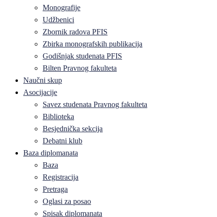
Monografije
Udžbenici
Zbornik radova PFIS
Zbirka monografskih publikacija
Godišnjak studenata PFIS
Bilten Pravnog fakulteta
Naučni skup
Asocijacije
Savez studenata Pravnog fakulteta
Biblioteka
Besjednička sekcija
Debatni klub
Baza diplomanata
Baza
Registracija
Pretraga
Oglasi za posao
Spisak diplomanata