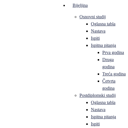
Bijeljina
Osnovni studij
Oglasna tabla
Nastava
Ispiti
Ispitna pitanja
Prva godina
Druga
godina
Treća godina
Četvrta
godina
Postdiplomski studij
Oglasna tabla
Nastava
Ispitna pitanja
Ispiti