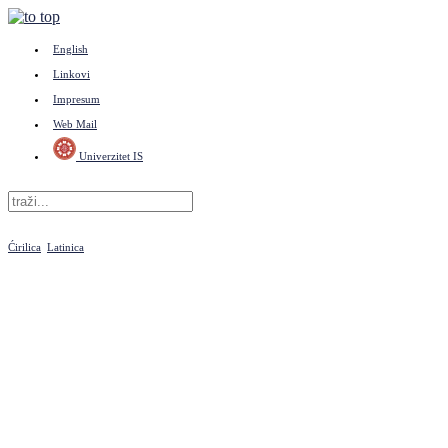
English
Linkovi
Impresum
Web Mail
Univerzitet IS
Ćirilica
Latinica