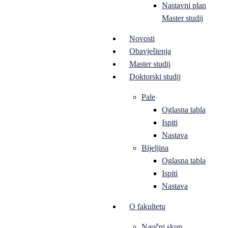
Nastavni plan
Master studij
Novosti
Obavještenja
Master studij
Doktorski studij
Pale
Oglasna tabla
Ispiti
Nastava
Bijeljina
Oglasna tabla
Ispiti
Nastava
O fakultetu
Naučni skup