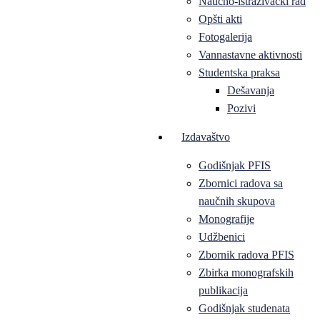
Naučno-istraživački rad
Opšti akti
Fotogalerija
Vannastavne aktivnosti
Studentska praksa
Dešavanja
Pozivi
Izdavaštvo
Godišnjak PFIS
Zbornici radova sa
naučnih skupova
Monografije
Udžbenici
Zbornik radova PFIS
Zbirka monografskih
publikacija
Godišnjak studenata