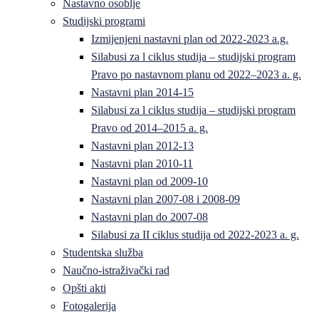
Nastavno osoblje
Studijski programi
Izmijenjeni nastavni plan od 2022-2023 a.g.
Silabusi za l ciklus studija – studijski program
Pravo po nastavnom planu od 2022–2023 a. g.
Nastavni plan 2014-15
Silabusi za l ciklus studija – studijski program
Pravo od 2014–2015 a. g.
Nastavni plan 2012-13
Nastavni plan 2010-11
Nastavni plan od 2009-10
Nastavni plan 2007-08 i 2008-09
Nastavni plan do 2007-08
Silabusi za II ciklus studija od 2022-2023 a. g.
Studentska služba
Naučno-istraživački rad
Opšti akti
Fotogalerija