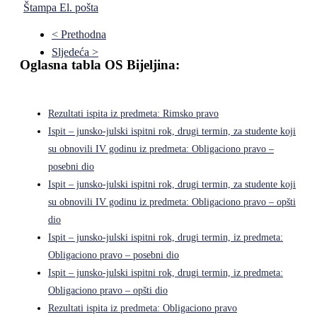
Štampa
El. pošta
< Prethodna
Sljedeća >
Oglasna tabla OS Bijeljina:
Rezultati ispita iz predmeta: Rimsko pravo
Ispit – junsko-julski ispitni rok, drugi termin, za studente koji
su obnovili IV godinu iz predmeta: Obligaciono pravo –
posebni dio
Ispit – junsko-julski ispitni rok, drugi termin, za studente koji
su obnovili IV godinu iz predmeta: Obligaciono pravo – opšti
dio
Ispit – junsko-julski ispitni rok, drugi termin, iz predmeta:
Obligaciono pravo – posebni dio
Ispit – junsko-julski ispitni rok, drugi termin, iz predmeta:
Obligaciono pravo – opšti dio
Rezultati ispita iz predmeta: Obligaciono pravo