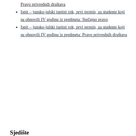
Pravo privrednih društava
Ispit – junsko-julski ispitni rok, prvi termin, za studente koji
su obnovili IV godinu iz predmeta: Stečajno pravo
Ispit – junsko-julski ispitni rok, prvi termin, za studente koji
su obnovili IV godinu iz predmeta: Pravo privrednih društava
Pravni fakultet Univerziteta u Istočnom Sarajevu
Sjedište