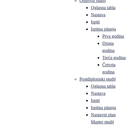
Osnovni studij
Oglasna tabla
Nastava
Ispiti
Ispitna pitanja
Prva godina
Druga
godina
Treća godina
Četvrta
godina
Postdiplomski studij
Oglasna tabla
Nastava
Ispiti
Ispitna pitanja
Nastavni plan
Master studij