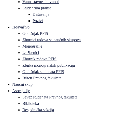
Vannastavne aktivnosti
Studentska praksa
Dešavanja
Pozivi
Izdavaštvo
Godišnjak PFIS
Zbornici radova sa naučnih skupova
Monografije
Udžbenici
Zbornik radova PFIS
Zbirka monografskih publikacija
Godišnjak studenata PFIS
Bilten Pravnog fakulteta
Naučni skup
Asocijacije
Savez studenata Pravnog fakulteta
Biblioteka
Besjednička sekcija