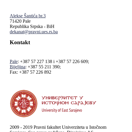
Alekse Šantića br.3
71420 Pale
Republika Srpska - BiH
dekanat@pravni.ues.rs.ba
Kontakt
Pale
: +387 57 227 138 i +387 57 226 609;
Bijeljina
: +387 55 211 390;
Fax: +387 57 226 892
2009 - 2019 Pravni fakultet Univerziteta u Istočnom