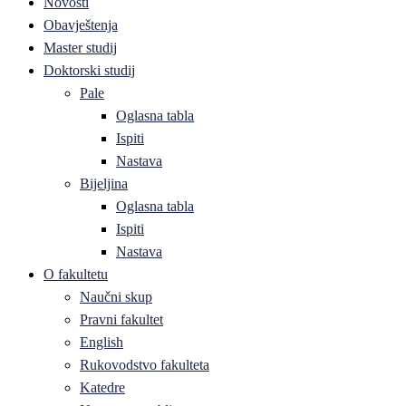
Novosti
Obavještenja
Master studij
Doktorski studij
Pale
Oglasna tabla
Ispiti
Nastava
Bijeljina
Oglasna tabla
Ispiti
Nastava
O fakultetu
Naučni skup
Pravni fakultet
English
Rukovodstvo fakulteta
Katedre