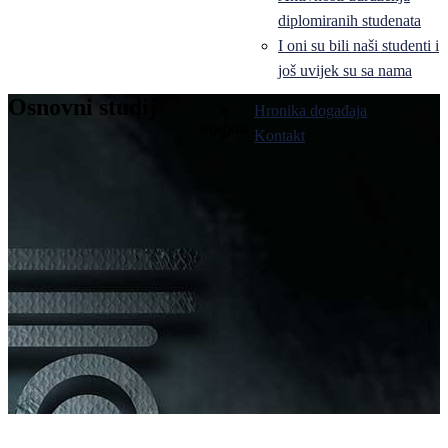
diplomiranih studenata
I oni su bili naši studenti i
još uvijek su sa nama
Osnovni studij
Hronika događaja
Bijeljina
Kontakt