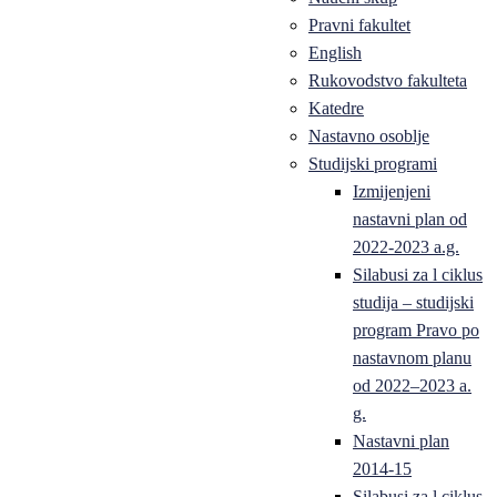
Pravni fakultet
English
Rukovodstvo fakulteta
Katedre
Nastavno osoblje
Studijski programi
Izmijenjeni
nastavni plan od
2022-2023 a.g.
Silabusi za l ciklus
studija – studijski
program Pravo po
nastavnom planu
od 2022–2023 a.
g.
Nastavni plan
2014-15
Silabusi za l ciklus