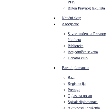
PFIS
Bilten Pravnog fakulteta
Naučni skup
Asocijacije
Savez studenata Pravnog
fakulteta
Biblioteka
Besjednička sekcija
Debatni klub
Baza diplomanata
Baza
Registracija
Pretraga
Oglasi za posao
Spisak diplomanata
Aktivnosti udruženja