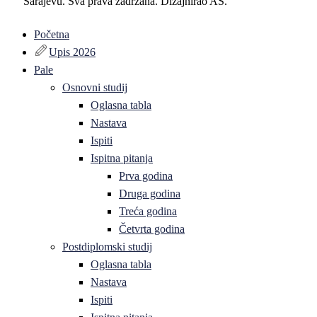
Sarajevu. Sva prava zadržana. Dizajnirao AS.
Početna
Upis 2026
Pale
Osnovni studij
Oglasna tabla
Nastava
Ispiti
Ispitna pitanja
Prva godina
Druga godina
Treća godina
Četvrta godina
Postdiplomski studij
Oglasna tabla
Nastava
Ispiti