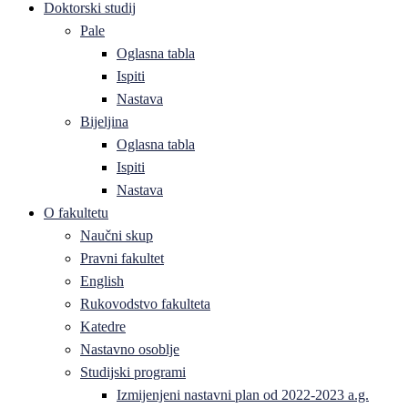
Doktorski studij
Pale
Oglasna tabla
Ispiti
Nastava
Bijeljina
Oglasna tabla
Ispiti
Nastava
O fakultetu
Naučni skup
Pravni fakultet
English
Rukovodstvo fakulteta
Katedre
Nastavno osoblje
Studijski programi
Izmijenjeni nastavni plan od 2022-2023 a.g.