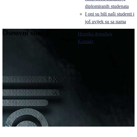
diplomiranih studenata
I oni su bili naši studenti i
još uvijek su sa nama
Osnovni studij
Hronika događaja
Bijeljina
Kontakt