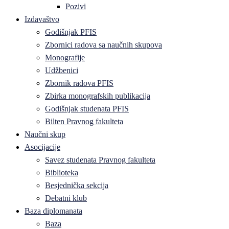
Pozivi
Izdavaštvo
Godišnjak PFIS
Zbornici radova sa naučnih skupova
Monografije
Udžbenici
Zbornik radova PFIS
Zbirka monografskih publikacija
Godišnjak studenata PFIS
Bilten Pravnog fakulteta
Naučni skup
Asocijacije
Savez studenata Pravnog fakulteta
Biblioteka
Besjednička sekcija
Debatni klub
Baza diplomanata
Baza