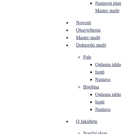
Nastavni plan
Master studij
Novosti
Obavještenja
Master studij
Doktorski studij
Pale
Oglasna tabla
Ispiti
Nastava
Bijeljina
Oglasna tabla
Ispiti
Nastava
O fakultetu
Naučni skup