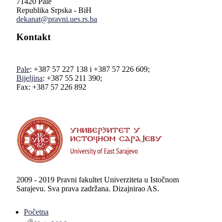
71420 Pale
Republika Srpska - BiH
dekanat@pravni.ues.rs.ba
Kontakt
Pale
: +387 57 227 138 i +387 57 226 609;
Bijeljina
: +387 55 211 390;
Fax: +387 57 226 892
2009 - 2019 Pravni fakultet Univerziteta u Istočnom
Sarajevu. Sva prava zadržana. Dizajnirao AS.
Početna