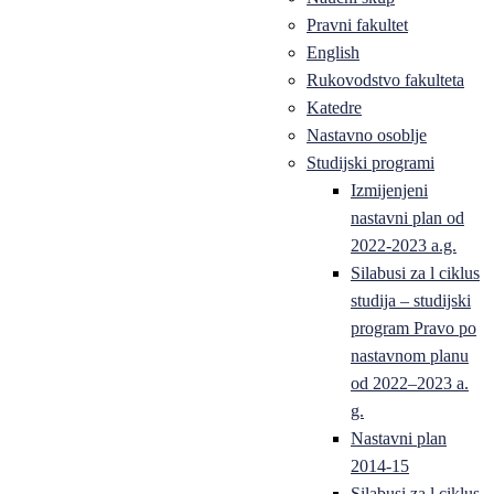
Pravni fakultet
English
Rukovodstvo fakulteta
Katedre
Nastavno osoblje
Studijski programi
Izmijenjeni
nastavni plan od
2022-2023 a.g.
Silabusi za l ciklus
studija – studijski
program Pravo po
nastavnom planu
od 2022–2023 a.
g.
Nastavni plan
2014-15
Silabusi za l ciklus