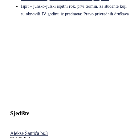
Ispit – junsko-julski ispitni rok, prvi termin, za studente koji
su obnovili IV godinu iz predmeta: Pravo privrednih društava
Pravni fakultet Univerziteta u Istočnom Sarajevu
Sjedište
Alekse Šantića br.3