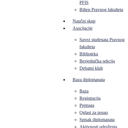
PFIS
Bilten Pravnog fakulteta
Naučni skup
Asocijacije
Savez studenata Pravnog
fakulteta
Biblioteka
Besjednička sekcija
Debatni klub
Baza diplomanata
Baza
Registracija
Pretraga
Oglasi za posao
Spisak diplomanata
Aktivnosti udruženja