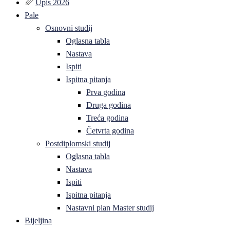
Upis 2026
Pale
Osnovni studij
Oglasna tabla
Nastava
Ispiti
Ispitna pitanja
Prva godina
Druga godina
Treća godina
Četvrta godina
Postdiplomski studij
Oglasna tabla
Nastava
Ispiti
Ispitna pitanja
Nastavni plan Master studij
Bijeljina