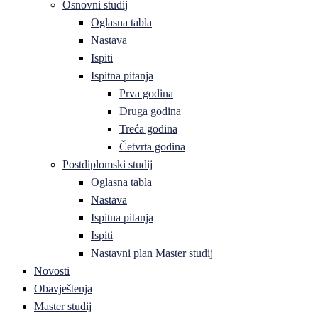
Osnovni studij
Oglasna tabla
Nastava
Ispiti
Ispitna pitanja
Prva godina
Druga godina
Treća godina
Četvrta godina
Postdiplomski studij
Oglasna tabla
Nastava
Ispitna pitanja
Ispiti
Nastavni plan Master studij
Novosti
Obavještenja
Master studij