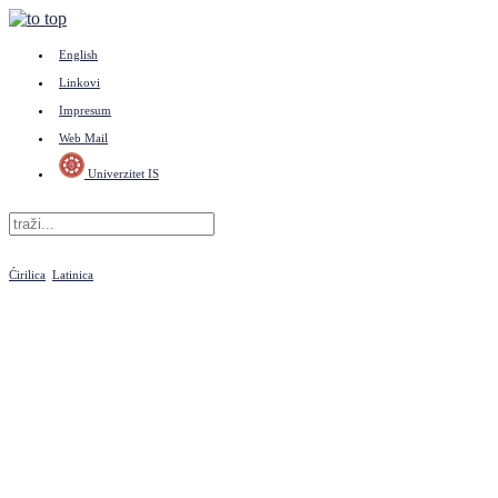
English
Linkovi
Impresum
Web Mail
Univerzitet IS
Ćirilica
Latinica