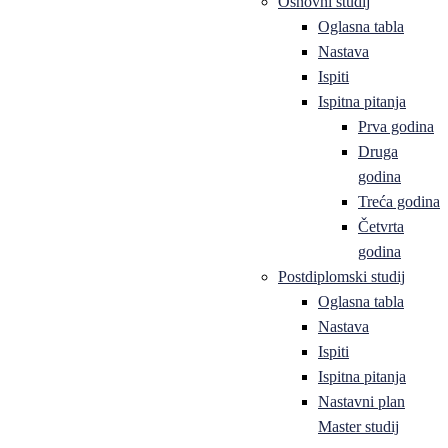
Osnovni studij
Oglasna tabla
Nastava
Ispiti
Ispitna pitanja
Prva godina
Druga
godina
Treća godina
Četvrta
godina
Postdiplomski studij
Oglasna tabla
Nastava
Ispiti
Ispitna pitanja
Nastavni plan
Master studij