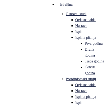
Bijeljina
Osnovni studij
Oglasna tabla
Nastava
Ispiti
Ispitna pitanja
Prva godina
Druga
godina
Treća godina
Četvrta
godina
Postdiplomski studij
Oglasna tabla
Nastava
Ispitna pitanja
Ispiti