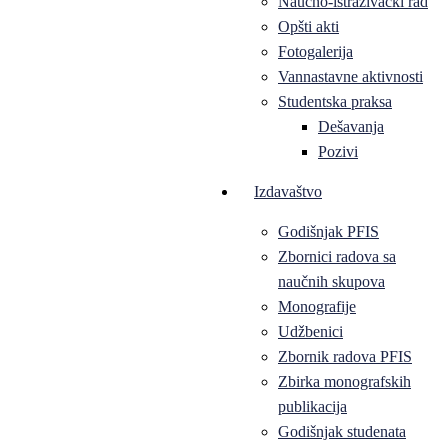
Naučno-istraživački rad
Opšti akti
Fotogalerija
Vannastavne aktivnosti
Studentska praksa
Dešavanja
Pozivi
Izdavaštvo
Godišnjak PFIS
Zbornici radova sa
naučnih skupova
Monografije
Udžbenici
Zbornik radova PFIS
Zbirka monografskih
publikacija
Godišnjak studenata