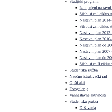
Studijski programi
Izmijenjeni nastavni
Silabusi za l ciklus
Nastavni plan 2014
Silabusi za l ciklus
Nastavni plan 2012
Nastavni plan 2010-
Nastavni plan od 20
Nastavni plan 2007-
Nastavni plan do 20
Silabusi za II ciklus
Studentska služba
Naučno-istraživački rad
Opšti akti
Fotogalerija
Vannastavne aktivnosti
Studentska praksa
Dešavanja