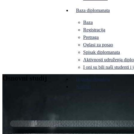
Baza diplomanata
Baza
Registracija
Pretraga
Oglasi za posao
Spisak diplomanata
Aktivnosti udruženja diplo
I oni su bili naši studenti 
Osnovni studij
Hronika događaja
Kontakt