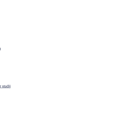
a
 studij