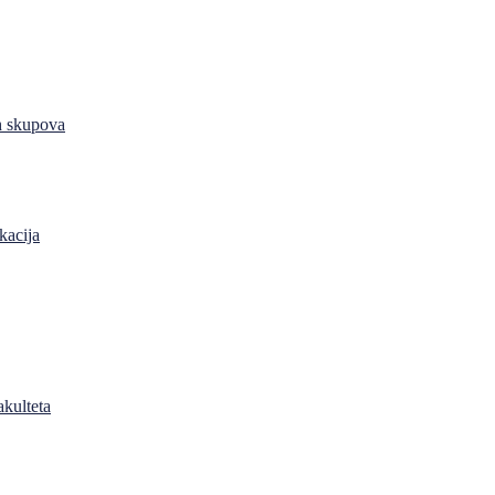
h skupova
kacija
akulteta