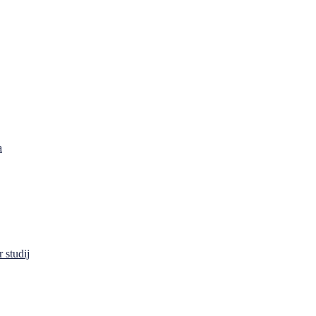
a
 studij