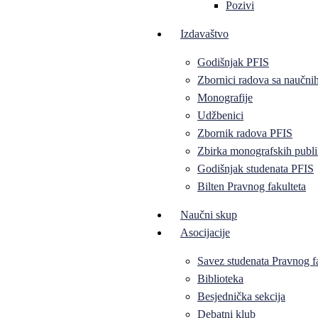
Pozivi
Izdavaštvo
Godišnjak PFIS
Zbornici radova sa naučni
Monografije
Udžbenici
Zbornik radova PFIS
Zbirka monografskih publi
Godišnjak studenata PFIS
Bilten Pravnog fakulteta
Naučni skup
Asocijacije
Savez studenata Pravnog f
Biblioteka
Besjednička sekcija
Debatni klub