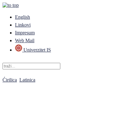
English
Linkovi
Impresum
Web Mail
Univerzitet IS
Ćirilica
Latinica