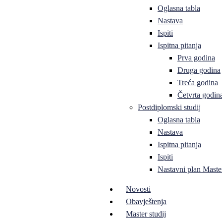
Oglasna tabla
Nastava
Ispiti
Ispitna pitanja
Prva godina
Druga godina
Treća godina
Četvrta godin
Postdiplomski studij
Oglasna tabla
Nastava
Ispitna pitanja
Ispiti
Nastavni plan Master
Novosti
Obavještenja
Master studij