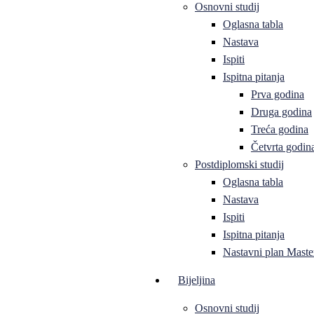
Osnovni studij
Oglasna tabla
Nastava
Ispiti
Ispitna pitanja
Prva godina
Druga godina
Treća godina
Četvrta godin
Postdiplomski studij
Oglasna tabla
Nastava
Ispiti
Ispitna pitanja
Nastavni plan Master
Bijeljina
Osnovni studij