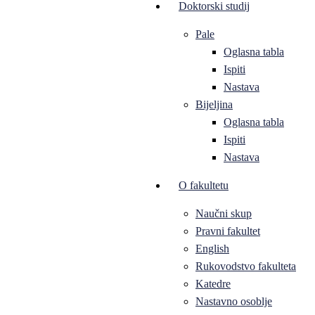
Doktorski studij
Pale
Oglasna tabla
Ispiti
Nastava
Bijeljina
Oglasna tabla
Ispiti
Nastava
O fakultetu
Naučni skup
Pravni fakultet
English
Rukovodstvo fakulteta
Katedre
Nastavno osoblje