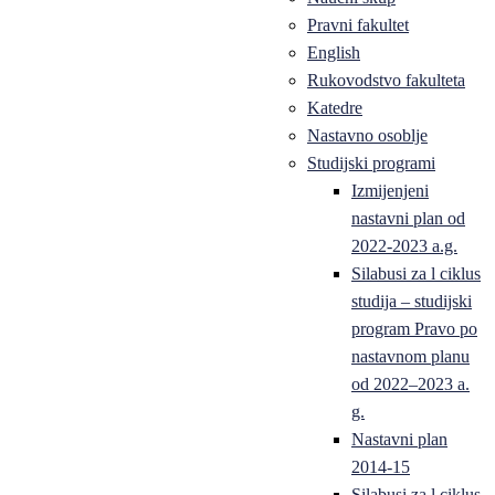
Pravni fakultet
English
Rukovodstvo fakulteta
Katedre
Nastavno osoblje
Studijski programi
Izmijenjeni
nastavni plan od
2022-2023 a.g.
Silabusi za l ciklus
studija – studijski
program Pravo po
nastavnom planu
od 2022–2023 a.
g.
Nastavni plan
2014-15
Silabusi za l ciklus