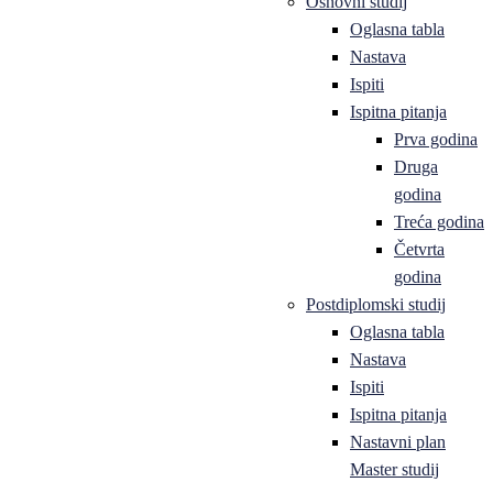
Osnovni studij
Oglasna tabla
Nastava
Ispiti
Ispitna pitanja
Prva godina
Druga
godina
Treća godina
Četvrta
godina
Postdiplomski studij
Oglasna tabla
Nastava
Ispiti
Ispitna pitanja
Nastavni plan
Master studij