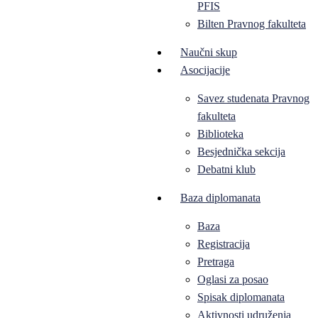
PFIS
Bilten Pravnog fakulteta
Naučni skup
Asocijacije
Savez studenata Pravnog
fakulteta
Biblioteka
Besjednička sekcija
Debatni klub
Baza diplomanata
Baza
Registracija
Pretraga
Oglasi za posao
Spisak diplomanata
Aktivnosti udruženja