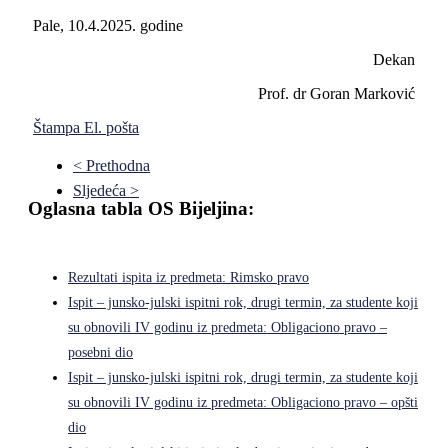
Pale, 10.4.2025. godine
Dekan
Prof. dr Goran Marković
Štampa
El. pošta
< Prethodna
Sljedeća >
Oglasna tabla OS Bijeljina:
Rezultati ispita iz predmeta: Rimsko pravo
Ispit – junsko-julski ispitni rok, drugi termin, za studente koji
su obnovili IV godinu iz predmeta: Obligaciono pravo –
posebni dio
Ispit – junsko-julski ispitni rok, drugi termin, za studente koji
su obnovili IV godinu iz predmeta: Obligaciono pravo – opšti
dio