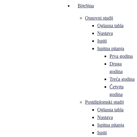
Bijeljina
Osnovni studij
Oglasna tabla
Nastava
Ispiti
Ispitna pitanja
Prva godina
Druga
godina
Treća godina
Četvrta
godina
Postdiplomski studij
Oglasna tabla
Nastava
Ispitna pitanja
Ispiti