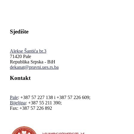
Sjedište
Alekse Šantića br.3
71420 Pale
Republika Srpska - BiH
dekanat@pravni.ues.rs.ba
Kontakt
Pale
: +387 57 227 138 i +387 57 226 609;
Bijeljina
: +387 55 211 390;
Fax: +387 57 226 892