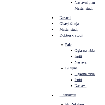
Nastavni plan
Master studij
Novosti
Obavještenja
Master studij
Doktorski studij
Pale
Oglasna tabla
Ispiti
Nastava
Bijeljina
Oglasna tabla
Ispiti
Nastava
O fakultetu
Naučni skup