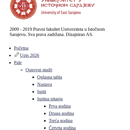
2009 - 2019 Pravni fakultet Univerziteta u Istočnom
Sarajevu. Sva prava zadržana. Dizajnirao AS.
Početna
Upis 2026
Pale
Osnovni studij
Oglasna tabla
Nastava
Ispiti
Ispitna pitanja
Prva godina
Druga godina
Treća godina
Četvrta godina