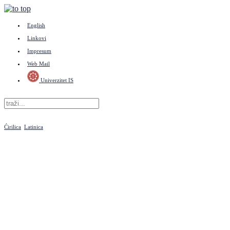
English
Linkovi
Impresum
Web Mail
Univerzitet IS
Ćirilica
Latinica