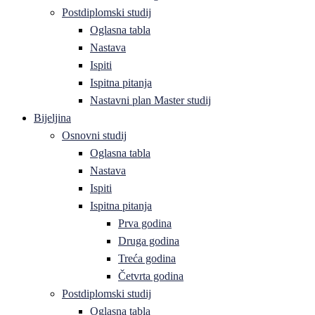
Postdiplomski studij
Oglasna tabla
Nastava
Ispiti
Ispitna pitanja
Nastavni plan Master studij
Bijeljina
Osnovni studij
Oglasna tabla
Nastava
Ispiti
Ispitna pitanja
Prva godina
Druga godina
Treća godina
Četvrta godina
Postdiplomski studij
Oglasna tabla