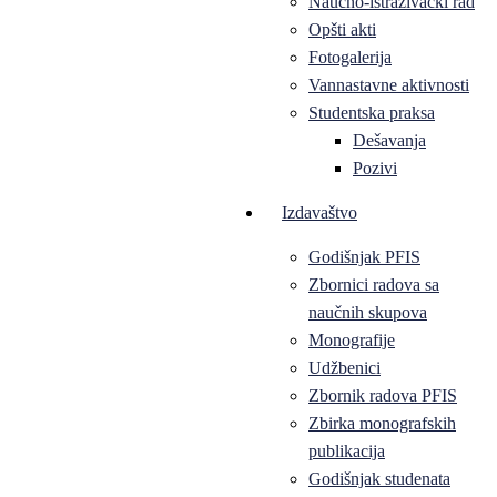
Naučno-istraživački rad
Opšti akti
Fotogalerija
Vannastavne aktivnosti
Studentska praksa
Dešavanja
Pozivi
Izdavaštvo
Godišnjak PFIS
Zbornici radova sa
naučnih skupova
Monografije
Udžbenici
Zbornik radova PFIS
Zbirka monografskih
publikacija
Godišnjak studenata