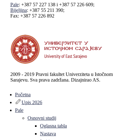
Pale
: +387 57 227 138 i +387 57 226 609;
Bijeljina
: +387 55 211 390;
Fax: +387 57 226 892
2009 - 2019 Pravni fakultet Univerziteta u Istočnom
Sarajevu. Sva prava zadržana. Dizajnirao AS.
Početna
Upis 2026
Pale
Osnovni studij
Oglasna tabla
Nastava