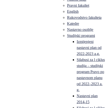
Pravni fakultet
English
Rukovodstvo fakulteta
Katedre
Nastavno osoblje
Studijski programi
Izmijenjeni
nastavni plan od
2022-2023 a.g.
Silabusi za l ciklus
studija – studijski
program Pravo po
nastavnom planu
od 2022–2023 a.
g.
Nastavni plan
2014-15
Silabusi za l ciklus