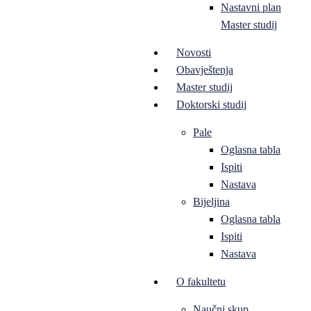
Nastavni plan
Master studij
Novosti
Obavještenja
Master studij
Doktorski studij
Pale
Oglasna tabla
Ispiti
Nastava
Bijeljina
Oglasna tabla
Ispiti
Nastava
O fakultetu
Naučni skup