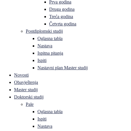
Prva godina
Druga godina
Treća godina
Četvrta godina
Postdiplomski studij
Oglasna tabla
Nastava
Ispitna pitanja
Ispiti
Nastavni plan Master studij
Novosti
Obavještenja
Master studij
Doktorski studij
Pale
Oglasna tabla
Ispiti
Nastava