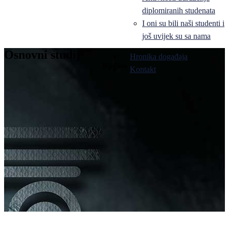
diplomiranih studenata
I oni su bili naši studenti i
još uvijek su sa nama
Osnovni studij
Hronika događaja
Bijeljina
Kontakt