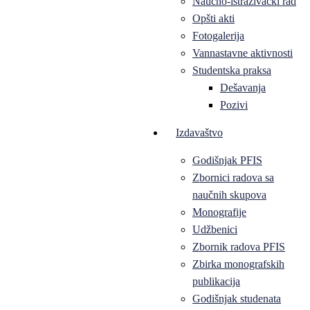
Naučno-istraživački rad
Opšti akti
Fotogalerija
Vannastavne aktivnosti
Studentska praksa
Dešavanja
Pozivi
Izdavaštvo
Godišnjak PFIS
Zbornici radova sa
naučnih skupova
Monografije
Udžbenici
Zbornik radova PFIS
Zbirka monografskih
publikacija
Godišnjak studenata