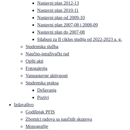
Nastavni plan 2012-13
Nastavni plan 2010-11
Nastavni plan od 2009-10
Nastavni plan 2007-08 i 2008-09
Nastavni plan do 2007-08
Silabusi za II ciklus studija od 2022-2023 a. g.
Studentska služba
Naučno-istraživački rad
Opšti akti
Fotogalerija
Vannastavne aktivnosti
Studentska praksa
Dešavanja
Pozivi
Izdavaštvo
Godišnjak PFIS
Zbornici radova sa naučnih skupova
Monografije