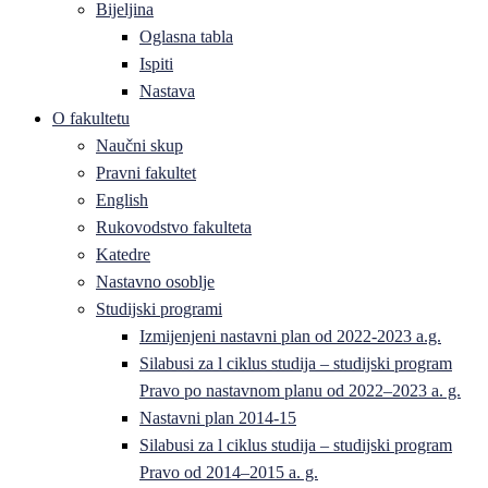
Bijeljina
Oglasna tabla
Ispiti
Nastava
O fakultetu
Naučni skup
Pravni fakultet
English
Rukovodstvo fakulteta
Katedre
Nastavno osoblje
Studijski programi
Izmijenjeni nastavni plan od 2022-2023 a.g.
Silabusi za l ciklus studija – studijski program
Pravo po nastavnom planu od 2022–2023 a. g.
Nastavni plan 2014-15
Silabusi za l ciklus studija – studijski program
Pravo od 2014–2015 a. g.