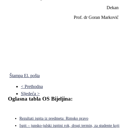
Dekan
Prof. dr Goran Marković
Štampa
El. pošta
< Prethodna
Sljedeća >
Oglasna tabla OS Bijeljina:
Rezultati ispita iz predmeta: Rimsko pravo
Ispit – junsko-julski ispitni rok, drugi termin, za studente koji