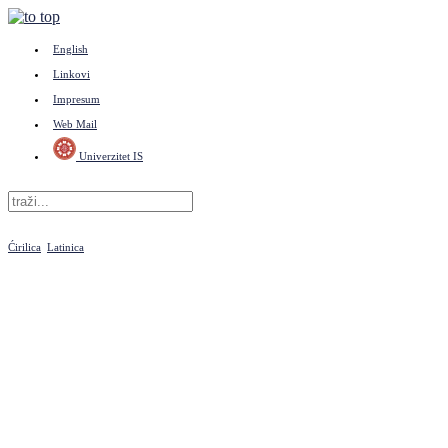
English
Linkovi
Impresum
Web Mail
Univerzitet IS
Ćirilica
Latinica