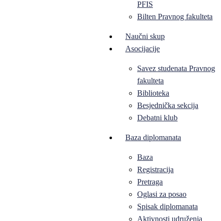
PFIS
Bilten Pravnog fakulteta
Naučni skup
Asocijacije
Savez studenata Pravnog
fakulteta
Biblioteka
Besjednička sekcija
Debatni klub
Baza diplomanata
Baza
Registracija
Pretraga
Oglasi za posao
Spisak diplomanata
Aktivnosti udruženja