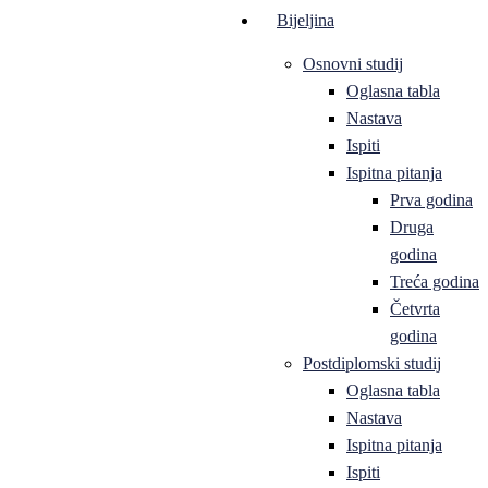
Bijeljina
Osnovni studij
Oglasna tabla
Nastava
Ispiti
Ispitna pitanja
Prva godina
Druga
godina
Treća godina
Četvrta
godina
Postdiplomski studij
Oglasna tabla
Nastava
Ispitna pitanja
Ispiti