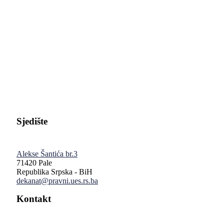
Pravni fakultet Univerziteta u Istočnom Sarajevu
Sjedište
Alekse Šantića br.3
71420 Pale
Republika Srpska - BiH
dekanat@pravni.ues.rs.ba
Kontakt