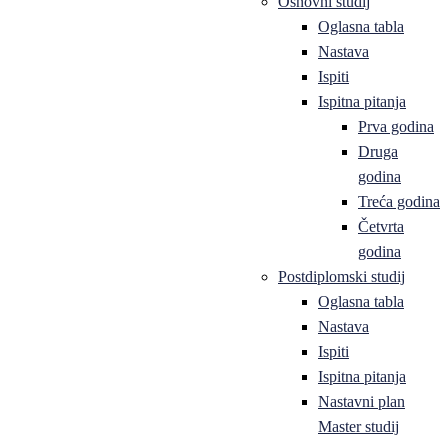
Osnovni studij
Oglasna tabla
Nastava
Ispiti
Ispitna pitanja
Prva godina
Druga
godina
Treća godina
Četvrta
godina
Postdiplomski studij
Oglasna tabla
Nastava
Ispiti
Ispitna pitanja
Nastavni plan
Master studij