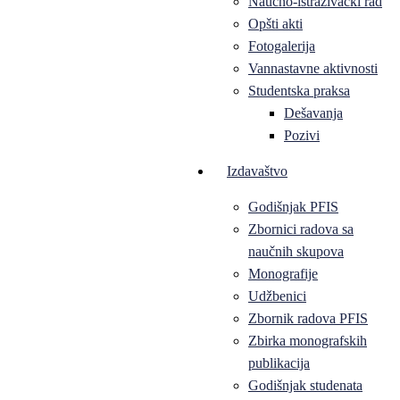
Naučno-istraživački rad
Opšti akti
Fotogalerija
Vannastavne aktivnosti
Studentska praksa
Dešavanja
Pozivi
Izdavaštvo
Godišnjak PFIS
Zbornici radova sa
naučnih skupova
Monografije
Udžbenici
Zbornik radova PFIS
Zbirka monografskih
publikacija
Godišnjak studenata