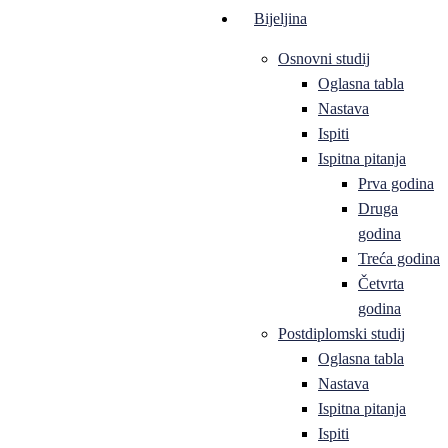
Bijeljina
Osnovni studij
Oglasna tabla
Nastava
Ispiti
Ispitna pitanja
Prva godina
Druga
godina
Treća godina
Četvrta
godina
Postdiplomski studij
Oglasna tabla
Nastava
Ispitna pitanja
Ispiti