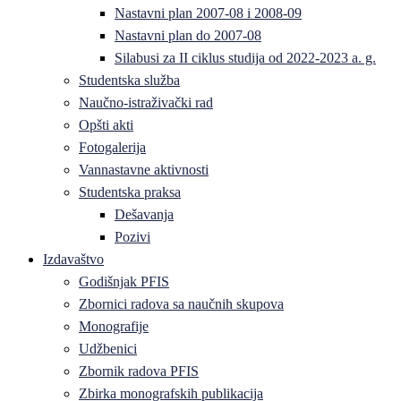
Nastavni plan 2007-08 i 2008-09
Nastavni plan do 2007-08
Silabusi za II ciklus studija od 2022-2023 a. g.
Studentska služba
Naučno-istraživački rad
Opšti akti
Fotogalerija
Vannastavne aktivnosti
Studentska praksa
Dešavanja
Pozivi
Izdavaštvo
Godišnjak PFIS
Zbornici radova sa naučnih skupova
Monografije
Udžbenici
Zbornik radova PFIS
Zbirka monografskih publikacija