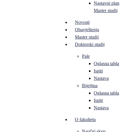
Nastavni plan
Master studij
Novosti
Obavještenja
Master studij
Doktorski studij
Pale
Oglasna tabla
Ispiti
Nastava
Bijeljina
Oglasna tabla
Ispiti
Nastava
O fakultetu
Naučni skup