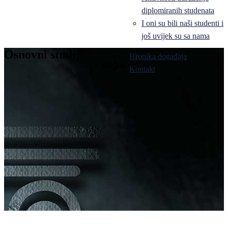
diplomiranih studenata
I oni su bili naši studenti i
još uvijek su sa nama
Osnovni studij
Hronika događaja
Bijeljina
Kontakt