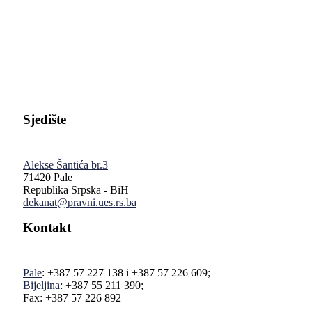
Pravni fakultet Univerziteta u Istočnom Sarajevu
Sjedište
Alekse Šantića br.3
71420 Pale
Republika Srpska - BiH
dekanat@pravni.ues.rs.ba
Kontakt
Pale
: +387 57 227 138 i +387 57 226 609;
Bijeljina
: +387 55 211 390;
Fax: +387 57 226 892