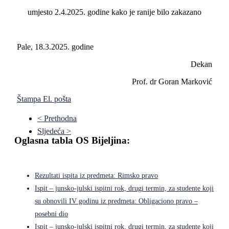
umjesto 2.4.2025. godine kako je ranije bilo zakazano
Pale, 18.3.2025. godine
Dekan
Prof. dr Goran Marković
Štampa
El. pošta
< Prethodna
Sljedeća >
Oglasna tabla OS Bijeljina:
Rezultati ispita iz predmeta: Rimsko pravo
Ispit – junsko-julski ispitni rok, drugi termin, za studente koji
su obnovili IV godinu iz predmeta: Obligaciono pravo –
posebni dio
Ispit – junsko-julski ispitni rok, drugi termin, za studente koji