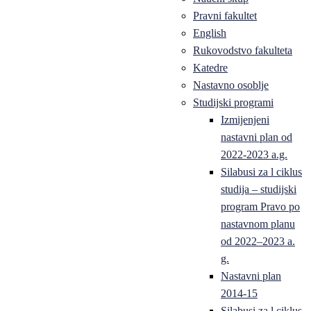
Pravni fakultet
English
Rukovodstvo fakulteta
Katedre
Nastavno osoblje
Studijski programi
Izmijenjeni
nastavni plan od
2022-2023 a.g.
Silabusi za l ciklus
studija – studijski
program Pravo po
nastavnom planu
od 2022–2023 a.
g.
Nastavni plan
2014-15
Silabusi za l ciklus