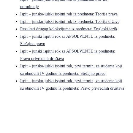
normiranje
Ispit – junsko-julski ispitni rok iz predmeta: Teorija prava
Ispit – junsko-julski ispitni rok iz predmeta: Teorija države
Rezultati drugog kolokvijuma iz predmeta: Engleski jezik
Ispit – junski ispitni rok za APSOLVENTE iz predmeta:
Stečajno pravo
Ispit – junski ispitni rok za APSOLVENTE iz predmeta:
Pravo privrednih društava
Ispit – junsko-julski ispitni rok, prvi termin, za studente koji
su obnovili IV godinu iz predmeta: Stečajno pravo
Ispit – junsko-julski ispitni rok, prvi termin, za studente koji
su obnovili IV godinu iz predmeta: Pravo privrednih društava