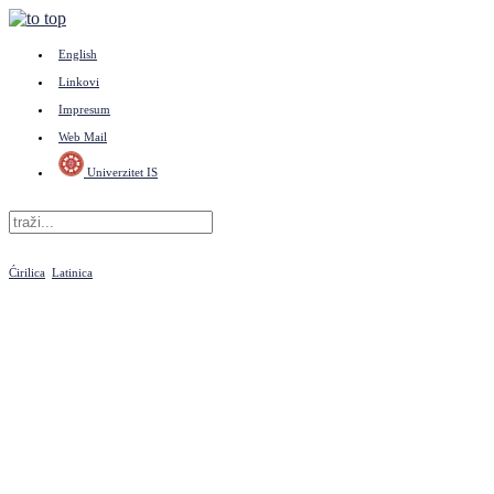
English
Linkovi
Impresum
Web Mail
Univerzitet IS
Ćirilica
Latinica