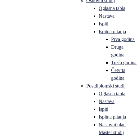
Osnovni studij
Oglasna tabla
Nastava
Ispiti
Ispitna pitanja
Prva godina
Druga
godina
Treća godina
Četvrta
godina
Postdiplomski studij
Oglasna tabla
Nastava
Ispiti
Ispitna pitanja
Nastavni plan
Master studij