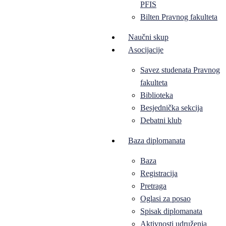
PFIS
Bilten Pravnog fakulteta
Naučni skup
Asocijacije
Savez studenata Pravnog
fakulteta
Biblioteka
Besjednička sekcija
Debatni klub
Baza diplomanata
Baza
Registracija
Pretraga
Oglasi za posao
Spisak diplomanata
Aktivnosti udruženja