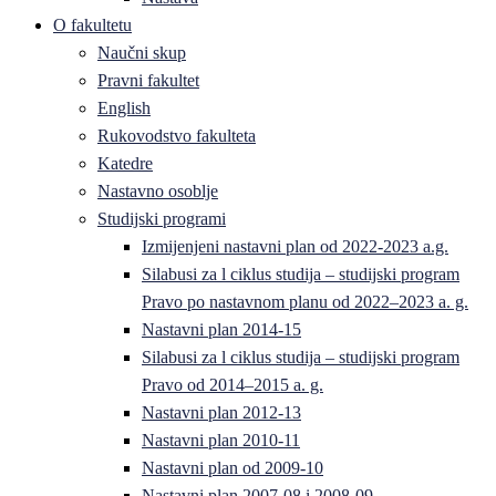
O fakultetu
Naučni skup
Pravni fakultet
English
Rukovodstvo fakulteta
Katedre
Nastavno osoblje
Studijski programi
Izmijenjeni nastavni plan od 2022-2023 a.g.
Silabusi za l ciklus studija – studijski program
Pravo po nastavnom planu od 2022–2023 a. g.
Nastavni plan 2014-15
Silabusi za l ciklus studija – studijski program
Pravo od 2014–2015 a. g.
Nastavni plan 2012-13
Nastavni plan 2010-11
Nastavni plan od 2009-10
Nastavni plan 2007-08 i 2008-09