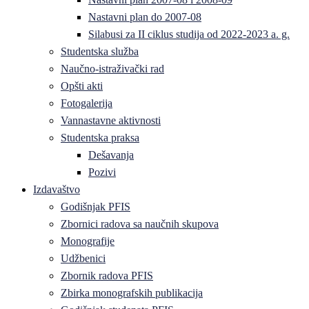
Nastavni plan do 2007-08
Silabusi za II ciklus studija od 2022-2023 a. g.
Studentska služba
Naučno-istraživački rad
Opšti akti
Fotogalerija
Vannastavne aktivnosti
Studentska praksa
Dešavanja
Pozivi
Izdavaštvo
Godišnjak PFIS
Zbornici radova sa naučnih skupova
Monografije
Udžbenici
Zbornik radova PFIS
Zbirka monografskih publikacija