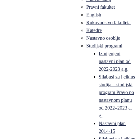
Pravni fakultet
English
Rukovodstvo fakulteta
Katedre
Nastavno osoblje
Studijski programi
Izmijenjeni
nastavni plan od
2022-2023 a.g.
Silabusi za l ciklus
studija – studijski
program Pravo po
nastavnom planu
od 2022–2023 a.
g.
Nastavni plan
2014-15
Silabusi za l ciklus