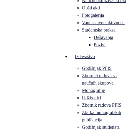
Naučno-istraživački rad
Opšti akti
Fotogalerija
Vannastavne aktivnosti
Studentska praksa
Dešavanja
Pozivi
Izdavaštvo
Godišnjak PFIS
Zbornici radova sa
naučnih skupova
Monografije
Udžbenici
Zbornik radova PFIS
Zbirka monografskih
publikacija
Godišnjak studenata