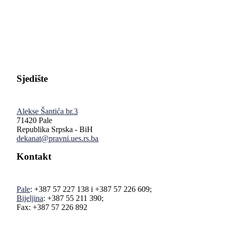
Pravni fakultet Univerziteta u Istočnom Sarajevu
Sjedište
Alekse Šantića br.3
71420 Pale
Republika Srpska - BiH
dekanat@pravni.ues.rs.ba
Kontakt
Pale
: +387 57 227 138 i +387 57 226 609;
Bijeljina
: +387 55 211 390;
Fax: +387 57 226 892