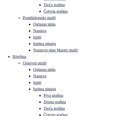
Treća godina
Četvrta godina
Postdiplomski studij
Oglasna tabla
Nastava
Ispiti
Ispitna pitanja
Nastavni plan Master studij
Bijeljina
Osnovni studij
Oglasna tabla
Nastava
Ispiti
Ispitna pitanja
Prva godina
Druga godina
Treća godina
Četvrta godina