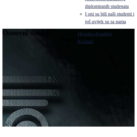
diplomiranih studenata
I oni su bili naši studenti i
još uvijek su sa nama
Osnovni studij
Hronika događaja
Bijeljina
Kontakt