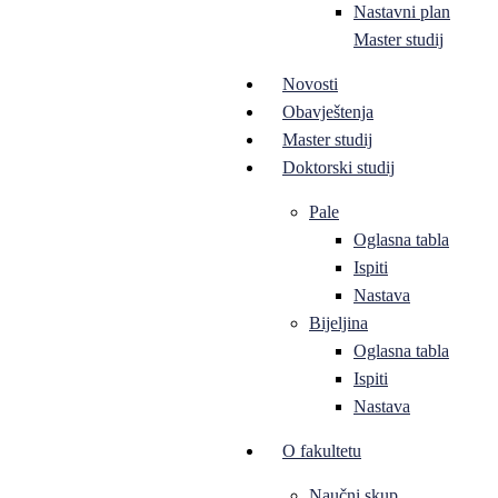
Nastavni plan
Master studij
Novosti
Obavještenja
Master studij
Doktorski studij
Pale
Oglasna tabla
Ispiti
Nastava
Bijeljina
Oglasna tabla
Ispiti
Nastava
O fakultetu
Naučni skup