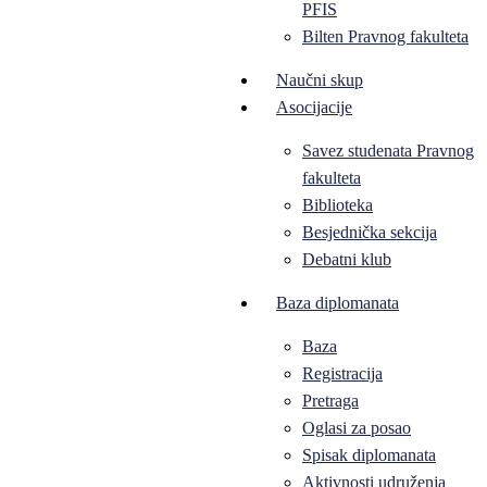
PFIS
Bilten Pravnog fakulteta
Naučni skup
Asocijacije
Savez studenata Pravnog
fakulteta
Biblioteka
Besjednička sekcija
Debatni klub
Baza diplomanata
Baza
Registracija
Pretraga
Oglasi za posao
Spisak diplomanata
Aktivnosti udruženja