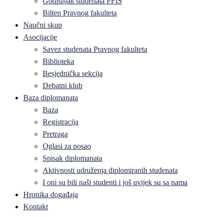
Godišnjak studenata PFIS
Bilten Pravnog fakulteta
Naučni skup
Asocijacije
Savez studenata Pravnog fakulteta
Biblioteka
Besjednička sekcija
Debatni klub
Baza diplomanata
Baza
Registracija
Pretraga
Oglasi za posao
Spisak diplomanata
Aktivnosti udruženja diplomiranih studenata
I oni su bili naši studenti i još uvijek su sa nama
Hronika događaja
Kontakt