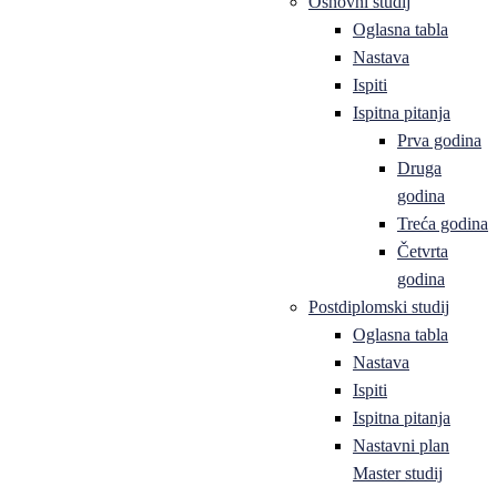
Osnovni studij
Oglasna tabla
Nastava
Ispiti
Ispitna pitanja
Prva godina
Druga
godina
Treća godina
Četvrta
godina
Postdiplomski studij
Oglasna tabla
Nastava
Ispiti
Ispitna pitanja
Nastavni plan
Master studij