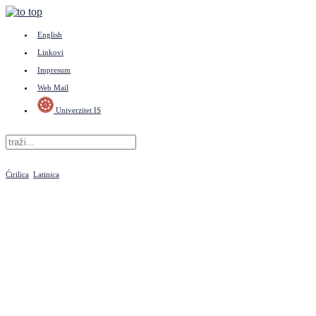
English
Linkovi
Impresum
Web Mail
Univerzitet IS
Ćirilica
Latinica