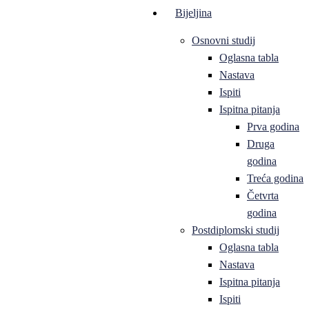
Bijeljina
Osnovni studij
Oglasna tabla
Nastava
Ispiti
Ispitna pitanja
Prva godina
Druga
godina
Treća godina
Četvrta
godina
Postdiplomski studij
Oglasna tabla
Nastava
Ispitna pitanja
Ispiti