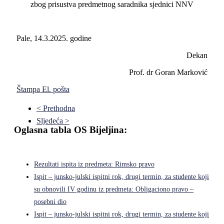
zbog prisustva predmetnog saradnika sjednici NNV
Pale, 14.3.2025. godine
Dekan
Prof. dr Goran Marković
Štampa
El. pošta
< Prethodna
Sljedeća >
Oglasna tabla OS Bijeljina:
Rezultati ispita iz predmeta: Rimsko pravo
Ispit – junsko-julski ispitni rok, drugi termin, za studente koji
su obnovili IV godinu iz predmeta: Obligaciono pravo –
posebni dio
Ispit – junsko-julski ispitni rok, drugi termin, za studente koji