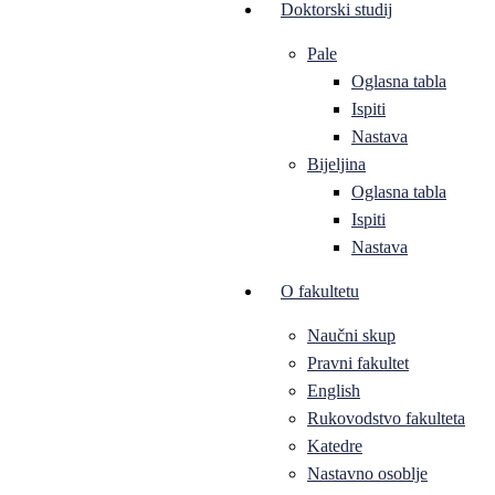
Doktorski studij
Pale
Oglasna tabla
Ispiti
Nastava
Bijeljina
Oglasna tabla
Ispiti
Nastava
O fakultetu
Naučni skup
Pravni fakultet
English
Rukovodstvo fakulteta
Katedre
Nastavno osoblje