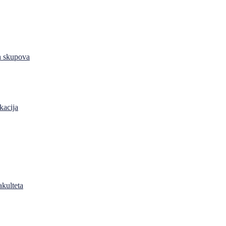
h skupova
kacija
akulteta