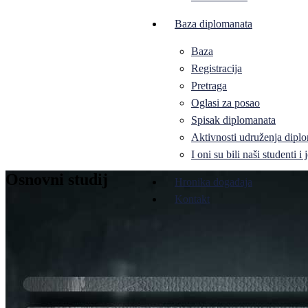
Baza diplomanata
Baza
Registracija
Pretraga
Oglasi za posao
Spisak diplomanata
Aktivnosti udruženja diplo
I oni su bili naši studenti 
Osnovni studij
Hronika događaja
Kontakt