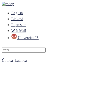
English
Linkovi
Impresum
Web Mail
Univerzitet IS
Ćirilica
Latinica