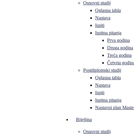
Osnovni studij
Oglasna tabla
Nastava
Ispiti
Ispitna pitanja
Prva godina
Druga godina
Treća godina
Četvrta godin
Postdiplomski studij
Oglasna tabla
Nastava
Ispiti
Ispitna pitanja
Nastavni plan Master
Bijeljina
Osnovni studij