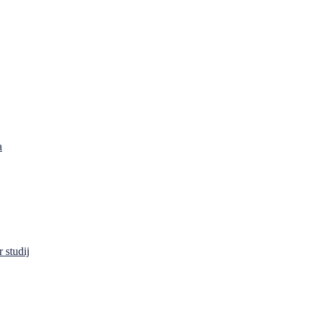
a
 studij