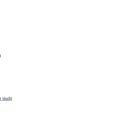
a
 studij