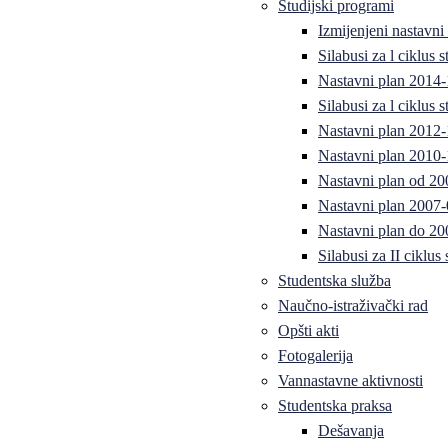
Studijski programi
Izmijenjeni nastavni
Silabusi za l ciklus
Nastavni plan 2014
Silabusi za l ciklus
Nastavni plan 2012
Nastavni plan 2010-
Nastavni plan od 20
Nastavni plan 2007-
Nastavni plan do 20
Silabusi za II ciklus
Studentska služba
Naučno-istraživački rad
Opšti akti
Fotogalerija
Vannastavne aktivnosti
Studentska praksa
Dešavanja