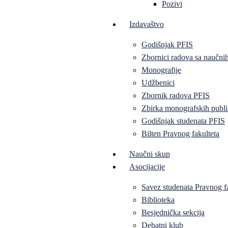
Pozivi
Izdavaštvo
Godišnjak PFIS
Zbornici radova sa naučni
Monografije
Udžbenici
Zbornik radova PFIS
Zbirka monografskih publi
Godišnjak studenata PFIS
Bilten Pravnog fakulteta
Naučni skup
Asocijacije
Savez studenata Pravnog f
Biblioteka
Besjednička sekcija
Debatni klub