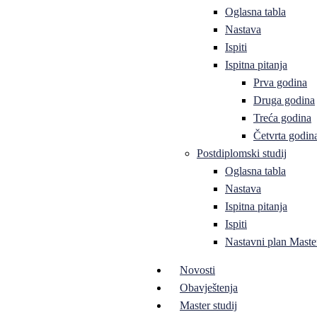
Oglasna tabla
Nastava
Ispiti
Ispitna pitanja
Prva godina
Druga godina
Treća godina
Četvrta godin
Postdiplomski studij
Oglasna tabla
Nastava
Ispitna pitanja
Ispiti
Nastavni plan Master
Novosti
Obavještenja
Master studij