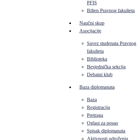
PFIS
Bilten Pravnog fakulteta
Naučni skup
Asocijacije
Savez studenata Pravnog
fakulteta
Biblioteka
Besjednička sekcija
Debatni klub
Baza diplomanata
Baza
Registracija
Pretraga
Oglasi za posao
Spisak diplomanata
Aktivnosti udruženja