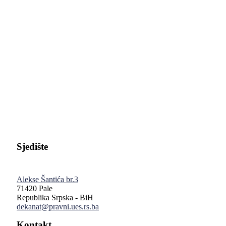
Pravni fakultet Univerziteta u Istočnom Sarajevu
Sjedište
Alekse Šantića br.3
71420 Pale
Republika Srpska - BiH
dekanat@pravni.ues.rs.ba
Kontakt