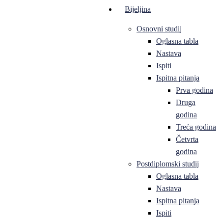
Bijeljina
Osnovni studij
Oglasna tabla
Nastava
Ispiti
Ispitna pitanja
Prva godina
Druga
godina
Treća godina
Četvrta
godina
Postdiplomski studij
Oglasna tabla
Nastava
Ispitna pitanja
Ispiti