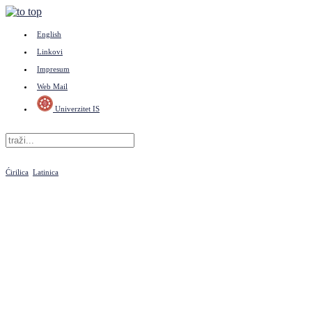
English
Linkovi
Impresum
Web Mail
Univerzitet IS
Ćirilica
Latinica