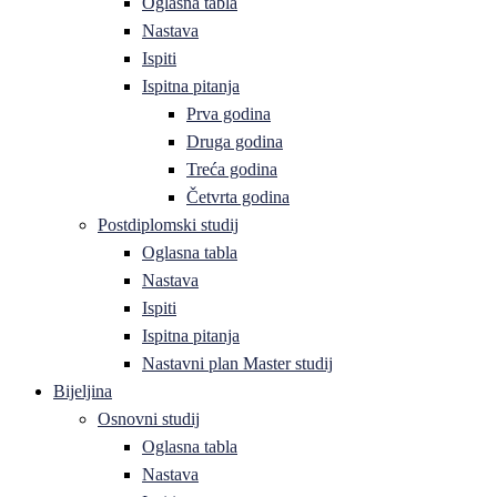
Oglasna tabla
Nastava
Ispiti
Ispitna pitanja
Prva godina
Druga godina
Treća godina
Četvrta godina
Postdiplomski studij
Oglasna tabla
Nastava
Ispiti
Ispitna pitanja
Nastavni plan Master studij
Bijeljina
Osnovni studij
Oglasna tabla
Nastava