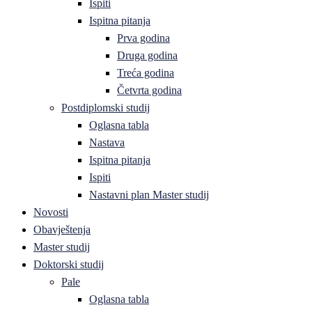
Ispiti
Ispitna pitanja
Prva godina
Druga godina
Treća godina
Četvrta godina
Postdiplomski studij
Oglasna tabla
Nastava
Ispitna pitanja
Ispiti
Nastavni plan Master studij
Novosti
Obavještenja
Master studij
Doktorski studij
Pale
Oglasna tabla