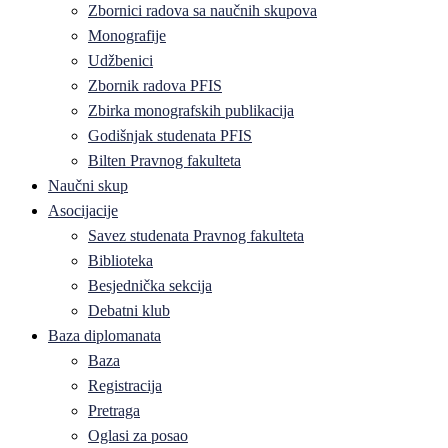
Zbornici radova sa naučnih skupova
Monografije
Udžbenici
Zbornik radova PFIS
Zbirka monografskih publikacija
Godišnjak studenata PFIS
Bilten Pravnog fakulteta
Naučni skup
Asocijacije
Savez studenata Pravnog fakulteta
Biblioteka
Besjednička sekcija
Debatni klub
Baza diplomanata
Baza
Registracija
Pretraga
Oglasi za posao