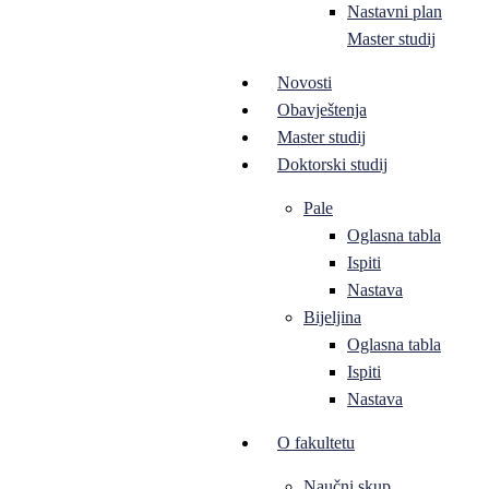
Nastavni plan
Master studij
Novosti
Obavještenja
Master studij
Doktorski studij
Pale
Oglasna tabla
Ispiti
Nastava
Bijeljina
Oglasna tabla
Ispiti
Nastava
O fakultetu
Naučni skup