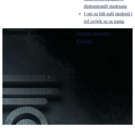
diplomiranih studenata
I oni su bili naši studenti i
još uvijek su sa nama
Osnovni studij
Hronika događaja
Bijeljina
Kontakt