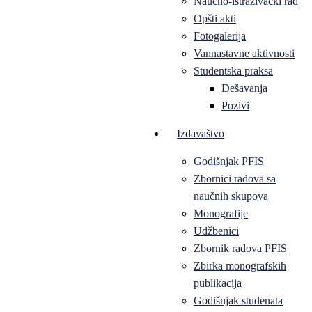
Naučno-istraživački rad
Opšti akti
Fotogalerija
Vannastavne aktivnosti
Studentska praksa
Dešavanja
Pozivi
Izdavaštvo
Godišnjak PFIS
Zbornici radova sa
naučnih skupova
Monografije
Udžbenici
Zbornik radova PFIS
Zbirka monografskih
publikacija
Godišnjak studenata