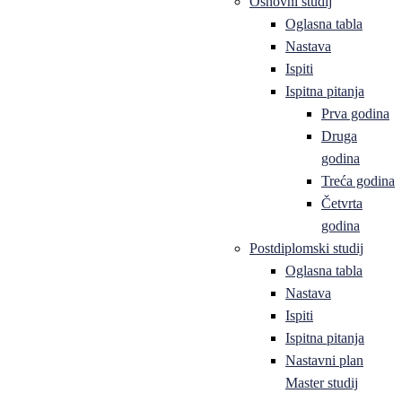
Osnovni studij
Oglasna tabla
Nastava
Ispiti
Ispitna pitanja
Prva godina
Druga
godina
Treća godina
Četvrta
godina
Postdiplomski studij
Oglasna tabla
Nastava
Ispiti
Ispitna pitanja
Nastavni plan
Master studij