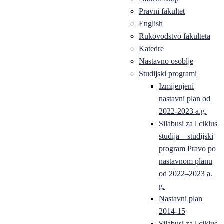
Pravni fakultet
English
Rukovodstvo fakulteta
Katedre
Nastavno osoblje
Studijski programi
Izmijenjeni
nastavni plan od
2022-2023 a.g.
Silabusi za l ciklus
studija – studijski
program Pravo po
nastavnom planu
od 2022–2023 a.
g.
Nastavni plan
2014-15
Silabusi za l ciklus