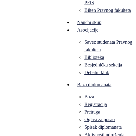
PFIS
Bilten Pravnog fakulteta
Naučni skup
Asocijacije
Savez studenata Pravnog
fakulteta
Biblioteka
Besjednička sekcija
Debatni klub
Baza diplomanata
Baza
Registracija
Pretraga
Oglasi za posao
Spisak diplomanata
Aktivnosti udruženja