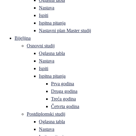
Oglasna tabla
Nastava
Ispiti
Ispitna pitanja
Nastavni plan Master studij
Bijeljina
Osnovni studij
Oglasna tabla
Nastava
Ispiti
Ispitna pitanja
Prva godina
Druga godina
Treća godina
Četvrta godina
Postdiplomski studij
Oglasna tabla
Nastava