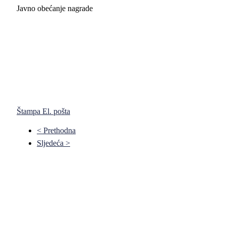
Javno obećanje nagrade
Štampa
El. pošta
< Prethodna
Sljedeća >
Pravni fakultet Univerziteta u Istočnom Sarajevu