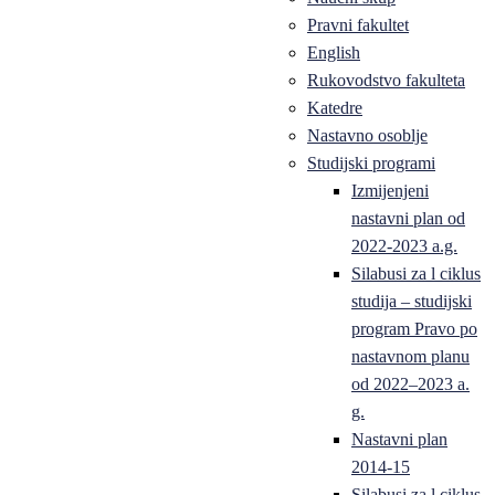
Pravni fakultet
English
Rukovodstvo fakulteta
Katedre
Nastavno osoblje
Studijski programi
Izmijenjeni
nastavni plan od
2022-2023 a.g.
Silabusi za l ciklus
studija – studijski
program Pravo po
nastavnom planu
od 2022–2023 a.
g.
Nastavni plan
2014-15
Silabusi za l ciklus