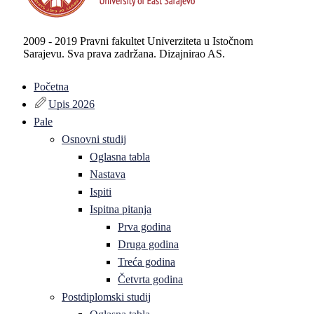
2009 - 2019 Pravni fakultet Univerziteta u Istočnom
Sarajevu. Sva prava zadržana. Dizajnirao AS.
Početna
Upis 2026
Pale
Osnovni studij
Oglasna tabla
Nastava
Ispiti
Ispitna pitanja
Prva godina
Druga godina
Treća godina
Četvrta godina
Postdiplomski studij