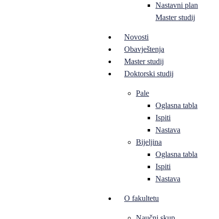
Nastavni plan
Master studij
Novosti
Obavještenja
Master studij
Doktorski studij
Pale
Oglasna tabla
Ispiti
Nastava
Bijeljina
Oglasna tabla
Ispiti
Nastava
O fakultetu
Naučni skup