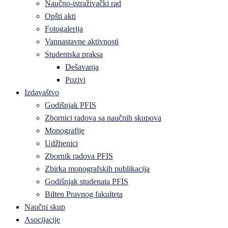
Naučno-istraživački rad
Opšti akti
Fotogalerija
Vannastavne aktivnosti
Studentska praksa
Dešavanja
Pozivi
Izdavaštvo
Godišnjak PFIS
Zbornici radova sa naučnih skupova
Monografije
Udžbenici
Zbornik radova PFIS
Zbirka monografskih publikacija
Godišnjak studenata PFIS
Bilten Pravnog fakulteta
Naučni skup
Asocijacije