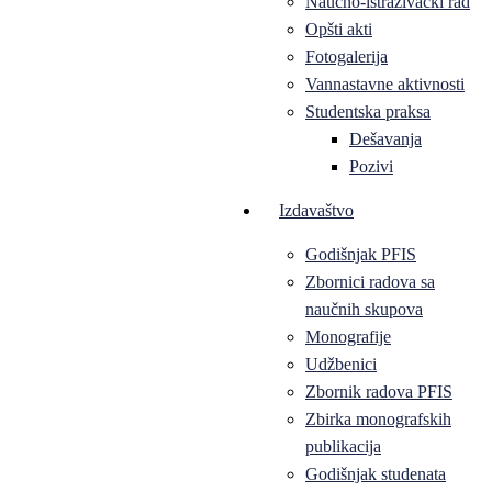
Naučno-istraživački rad
Opšti akti
Fotogalerija
Vannastavne aktivnosti
Studentska praksa
Dešavanja
Pozivi
Izdavaštvo
Godišnjak PFIS
Zbornici radova sa
naučnih skupova
Monografije
Udžbenici
Zbornik radova PFIS
Zbirka monografskih
publikacija
Godišnjak studenata