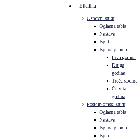
Bijeljina
Osnovni studij
Oglasna tabla
Nastava
Ispiti
Ispitna pitanja
Prva godina
Druga
godina
Treća godina
Četvrta
godina
Postdiplomski studij
Oglasna tabla
Nastava
Ispitna pitanja
Ispiti