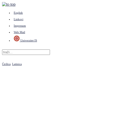
English
Linkovi
Impresum
Web Mail
Univerzitet IS
Ćirilica
Latinica