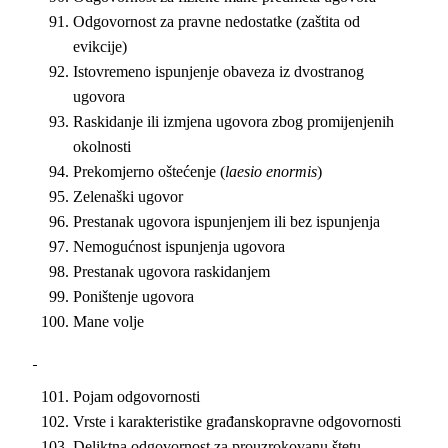
Odgovornost za pravne nedostatke (zaštita od
evikcije)
Istovremeno ispunjenje obaveza iz dvostranog
ugovora
Raskidanje ili izmjena ugovora zbog promijenjenih
okolnosti
Prekomjerno oštećenje (
laesio enormis
)
Zelenaški ugovor
Prestanak ugovora ispunjenjem ili bez ispunjenja
Nemogućnost ispunjenja ugovora
Prestanak ugovora raskidanjem
Poništenje ugovora
Mane volje
Pojam odgovornosti
Vrste i karakteristike građanskopravne odgovornosti
Deliktna odgovornost za prouzrokovanu štetu