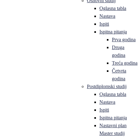
Osnovni studij
Oglasna tabla
Nastava
Ispiti
Ispitna pitanja
Prva godina
Druga
godina
Treća godina
Četvrta
godina
Postdiplomski studij
Oglasna tabla
Nastava
Ispiti
Ispitna pitanja
Nastavni plan
Master studij