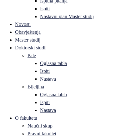
Ispitna pitanja
Ispiti
Nastavni plan Master studij
Novosti
Obavještenja
Master studij
Doktorski studij
Pale
Oglasna tabla
Ispiti
Nastava
Bijeljina
Oglasna tabla
Ispiti
Nastava
O fakultetu
Naučni skup
Pravni fakultet