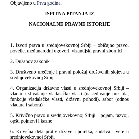
Objavljeno u
Prva godina
.
ISPITNA PITANJA IZ
NACIONALNE PRAVNE ISTORIJE
1. Izvori prava u srednjovekovnoj Srbiji – običajno pravo,
povelјe, međunarodni ugovori, vizantijski pravni zbornici
2. Dušanov zakonik
3. Društveno uređenje i pravni položaj društvenih slojeva u
srednjovekovnoj Srbiji
4. Organizacija državne vlasti u srednjovekovnoj Srbiji –
vladar i shvatanje vladalačke vlasti (nasleđivanje prestola,
funkcije vladalačke vlasti, državni prihodi), sabor (odnos
vladara i sabora)
5. Krivično pravo u srednjovekovnoj Srbiji – pojam, razvoj,
opšti pojmovi i kazne
6. Krivična dela protiv države i poretka, sudstva i vere u
srednjovekovnoj Srbiji