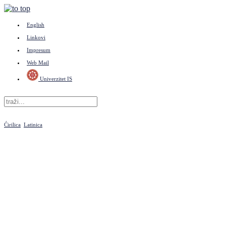
English
Linkovi
Impresum
Web Mail
Univerzitet IS
Ćirilica
Latinica