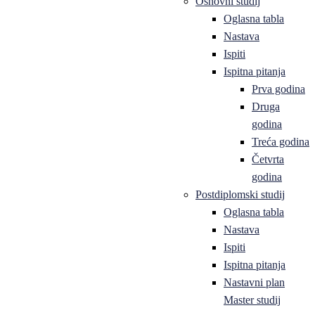
Osnovni studij
Oglasna tabla
Nastava
Ispiti
Ispitna pitanja
Prva godina
Druga
godina
Treća godina
Četvrta
godina
Postdiplomski studij
Oglasna tabla
Nastava
Ispiti
Ispitna pitanja
Nastavni plan
Master studij