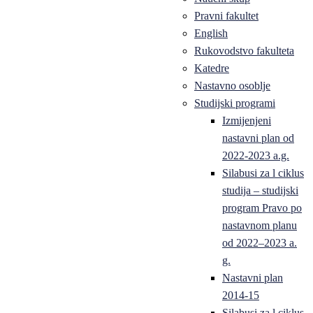
Pravni fakultet
English
Rukovodstvo fakulteta
Katedre
Nastavno osoblje
Studijski programi
Izmijenjeni
nastavni plan od
2022-2023 a.g.
Silabusi za l ciklus
studija – studijski
program Pravo po
nastavnom planu
od 2022–2023 a.
g.
Nastavni plan
2014-15
Silabusi za l ciklus