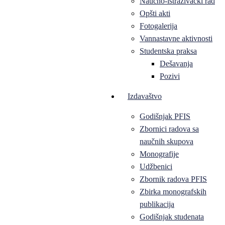
Naučno-istraživački rad
Opšti akti
Fotogalerija
Vannastavne aktivnosti
Studentska praksa
Dešavanja
Pozivi
Izdavaštvo
Godišnjak PFIS
Zbornici radova sa
naučnih skupova
Monografije
Udžbenici
Zbornik radova PFIS
Zbirka monografskih
publikacija
Godišnjak studenata