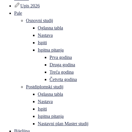
Upis 2026
Pale
Osnovni studij
Oglasna tabla
Nastava
Ispiti
Ispitna pitanja
Prva godina
Druga godina
Treća godina
Četvrta godina
Postdiplomski studij
Oglasna tabla
Nastava
Ispiti
Ispitna pitanja
Nastavni plan Master studij
Bijeljina