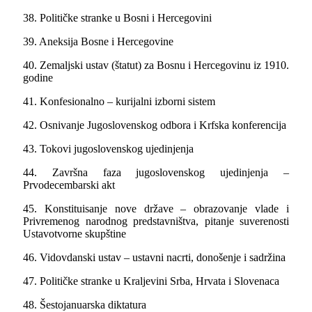
38. Političke stranke u Bosni i Hercegovini
39. Aneksija Bosne i Hercegovine
40. Zemalјski ustav (štatut) za Bosnu i Hercegovinu iz 1910.
godine
41. Konfesionalno – kurijalni izborni sistem
42. Osnivanje Jugoslovenskog odbora i Krfska konferencija
43. Tokovi jugoslovenskog ujedinjenja
44. Završna faza jugoslovenskog ujedinjenja –
Prvodecembarski akt
45. Konstituisanje nove države – obrazovanje vlade i
Privremenog narodnog predstavništva, pitanje suverenosti
Ustavotvorne skupštine
46. Vidovdanski ustav – ustavni nacrti, donošenje i sadržina
47. Političke stranke u Kralјevini Srba, Hrvata i Slovenaca
48. Šestojanuarska diktatura