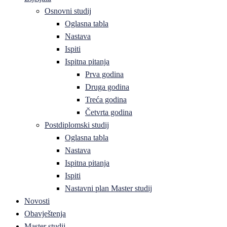
Osnovni studij
Oglasna tabla
Nastava
Ispiti
Ispitna pitanja
Prva godina
Druga godina
Treća godina
Četvrta godina
Postdiplomski studij
Oglasna tabla
Nastava
Ispitna pitanja
Ispiti
Nastavni plan Master studij
Novosti
Obavještenja
Master studij