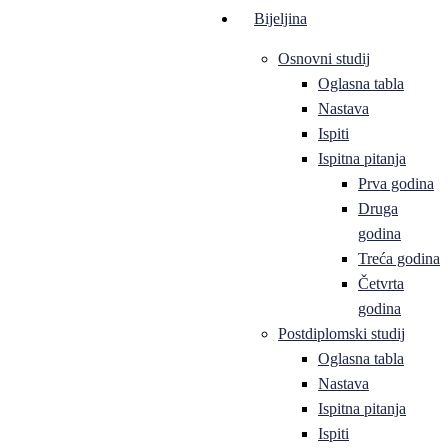
Bijeljina
Osnovni studij
Oglasna tabla
Nastava
Ispiti
Ispitna pitanja
Prva godina
Druga
godina
Treća godina
Četvrta
godina
Postdiplomski studij
Oglasna tabla
Nastava
Ispitna pitanja
Ispiti