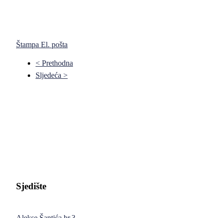
Štampa
El. pošta
< Prethodna
Sljedeća >
Pravni fakultet Univerziteta u Istočnom Sarajevu
Sjedište
Alekse Šantića br.3