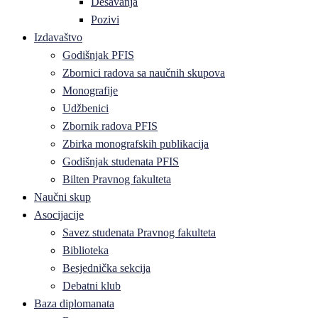
Dešavanja
Pozivi
Izdavaštvo
Godišnjak PFIS
Zbornici radova sa naučnih skupova
Monografije
Udžbenici
Zbornik radova PFIS
Zbirka monografskih publikacija
Godišnjak studenata PFIS
Bilten Pravnog fakulteta
Naučni skup
Asocijacije
Savez studenata Pravnog fakulteta
Biblioteka
Besjednička sekcija
Debatni klub
Baza diplomanata