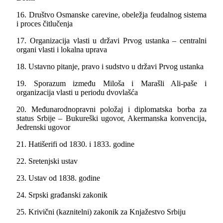
16. Društvo Osmanske carevine, obeležja feudalnog sistema
i proces čitlučenja
17. Organizacija vlasti u državi Prvog ustanka – centralni
organi vlasti i lokalna uprava
18. Ustavno pitanje, pravo i sudstvo u državi Prvog ustanka
19. Sporazum između Miloša i Marašli Ali-paše i
organizacija vlasti u periodu dvovlašća
20. Međunarodnopravni položaj i diplomatska borba za
status Srbije – Bukureški ugovor, Akermanska konvencija,
Jedrenski ugovor
21. Hatišerifi od 1830. i 1833. godine
22. Sretenjski ustav
23. Ustav od 1838. godine
24. Srpski građanski zakonik
25. Krivični (kaznitelni) zakonik za Knjažestvo Srbiju