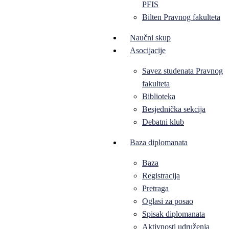
PFIS
Bilten Pravnog fakulteta
Naučni skup
Asocijacije
Savez studenata Pravnog
fakulteta
Biblioteka
Besjednička sekcija
Debatni klub
Baza diplomanata
Baza
Registracija
Pretraga
Oglasi za posao
Spisak diplomanata
Aktivnosti udruženja