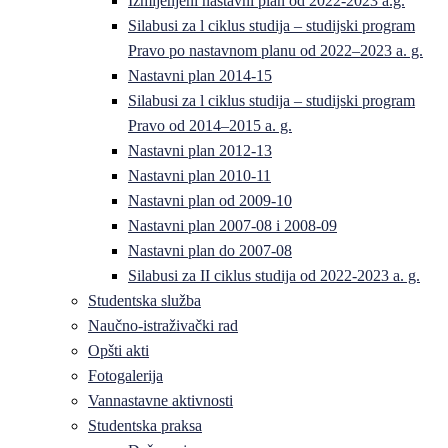
Izmijenjeni nastavni plan od 2022-2023 a.g.
Silabusi za l ciklus studija – studijski program
Pravo po nastavnom planu od 2022–2023 a. g.
Nastavni plan 2014-15
Silabusi za l ciklus studija – studijski program
Pravo od 2014–2015 a. g.
Nastavni plan 2012-13
Nastavni plan 2010-11
Nastavni plan od 2009-10
Nastavni plan 2007-08 i 2008-09
Nastavni plan do 2007-08
Silabusi za II ciklus studija od 2022-2023 a. g.
Studentska služba
Naučno-istraživački rad
Opšti akti
Fotogalerija
Vannastavne aktivnosti
Studentska praksa