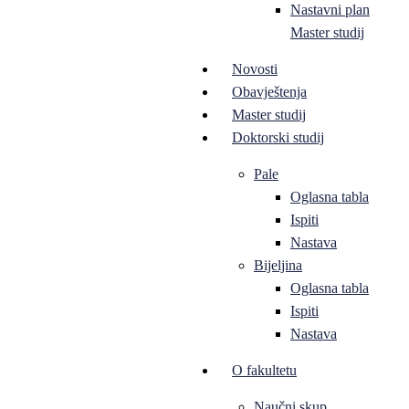
Nastavni plan
Master studij
Novosti
Obavještenja
Master studij
Doktorski studij
Pale
Oglasna tabla
Ispiti
Nastava
Bijeljina
Oglasna tabla
Ispiti
Nastava
O fakultetu
Naučni skup