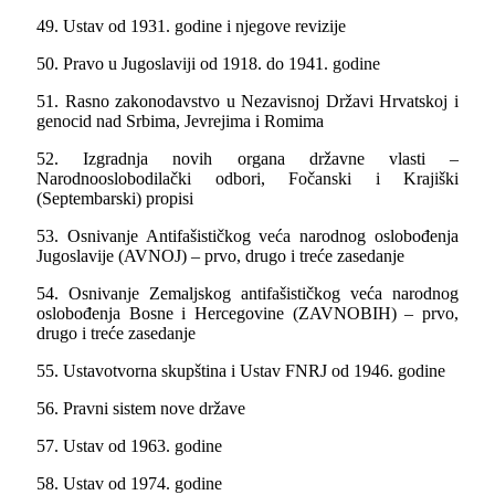
49. Ustav od 1931. godine i njegove revizije
50. Pravo u Jugoslaviji od 1918. do 1941. godine
51. Rasno zakonodavstvo u Nezavisnoj Državi Hrvatskoj i
genocid nad Srbima, Jevrejima i Romima
52. Izgradnja novih organa državne vlasti –
Narodnooslobodilački odbori, Fočanski i Krajiški
(Septembarski) propisi
53. Osnivanje Antifašističkog veća narodnog oslobođenja
Jugoslavije (AVNOJ) – prvo, drugo i treće zasedanje
54. Osnivanje Zemalјskog antifašističkog veća narodnog
oslobođenja Bosne i Hercegovine (ZAVNOBIH) – prvo,
drugo i treće zasedanje
55. Ustavotvorna skupština i Ustav FNRJ od 1946. godine
56. Pravni sistem nove države
57. Ustav od 1963. godine
58. Ustav od 1974. godine