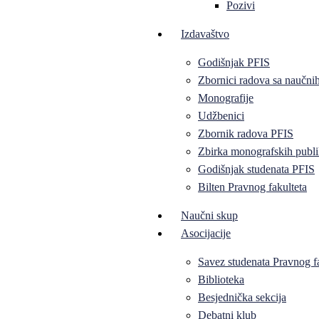
Pozivi
Izdavaštvo
Godišnjak PFIS
Zbornici radova sa naučni
Monografije
Udžbenici
Zbornik radova PFIS
Zbirka monografskih publi
Godišnjak studenata PFIS
Bilten Pravnog fakulteta
Naučni skup
Asocijacije
Savez studenata Pravnog f
Biblioteka
Besjednička sekcija
Debatni klub