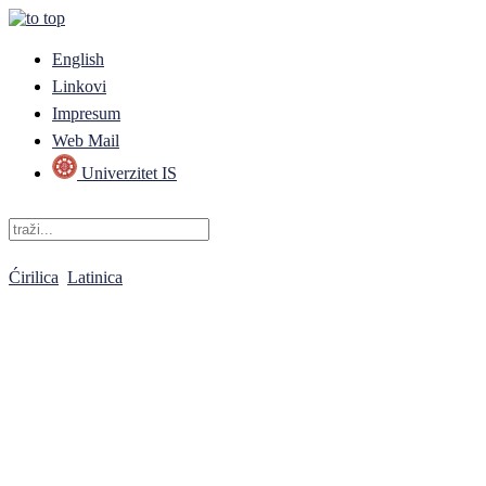
English
Linkovi
Impresum
Web Mail
Univerzitet IS
Ćirilica
Latinica