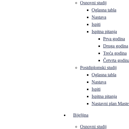
Osnovni studij
Oglasna tabla
Nastava
Ispiti
Ispitna pitanja
Prva godina
Druga godina
Treća godina
Četvrta godin
Postdiplomski studij
Oglasna tabla
Nastava
Ispiti
Ispitna pitanja
Nastavni plan Master
Bijeljina
Osnovni studij