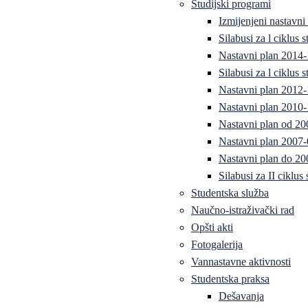
Studijski programi
Izmijenjeni nastavni
Silabusi za l ciklus
Nastavni plan 2014
Silabusi za l ciklus
Nastavni plan 2012
Nastavni plan 2010-
Nastavni plan od 20
Nastavni plan 2007-
Nastavni plan do 20
Silabusi za II ciklus
Studentska služba
Naučno-istraživački rad
Opšti akti
Fotogalerija
Vannastavne aktivnosti
Studentska praksa
Dešavanja