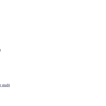
a
 studij