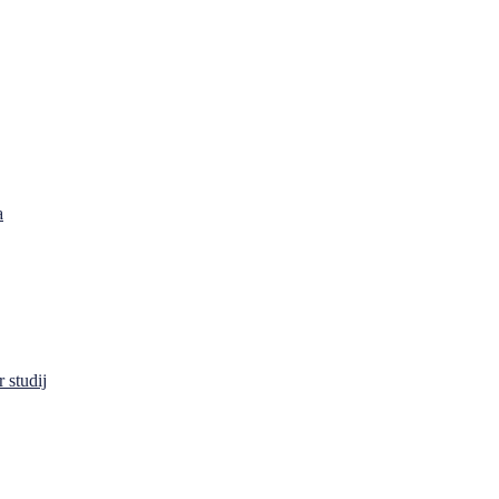
a
 studij