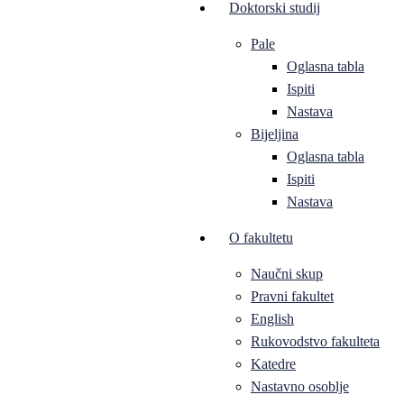
Doktorski studij
Pale
Oglasna tabla
Ispiti
Nastava
Bijeljina
Oglasna tabla
Ispiti
Nastava
O fakultetu
Naučni skup
Pravni fakultet
English
Rukovodstvo fakulteta
Katedre
Nastavno osoblje