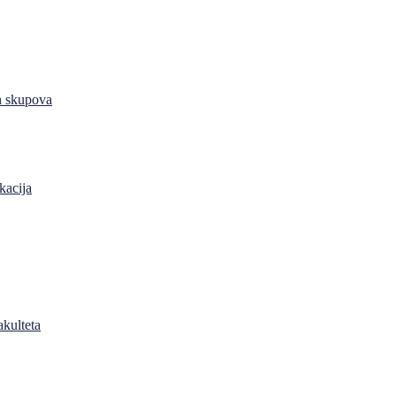
h skupova
kacija
akulteta