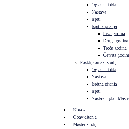
Oglasna tabla
Nastava
Ispiti
Ispitna pitanja
Prva godina
Druga godina
Treća godina
Četvrta godin
Postdiplomski studij
Oglasna tabla
Nastava
Ispitna pitanja
Ispiti
Nastavni plan Master
Novosti
Obavještenja
Master studij