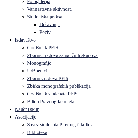
Fotogalerija
Vannastavne aktivnosti
Studentska praksa
Dešavanja
Pozivi
Izdavaštvo
Godišnjak PFIS
Zbornici radova sa naučnih skupova
Monografije
Udžbenici
Zbornik radova PFIS
Zbirka monografskih publikacija
Godišnjak studenata PFIS
Bilten Pravnog fakulteta
Naučni skup
Asocijacije
Savez studenata Pravnog fakulteta
Biblioteka