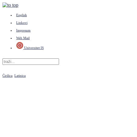
English
Linkovi
Impresum
Web Mail
Univerzitet IS
Ćirilica
Latinica