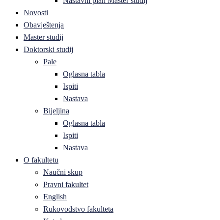
Nastavni plan Master studij
Novosti
Obavještenja
Master studij
Doktorski studij
Pale
Oglasna tabla
Ispiti
Nastava
Bijeljina
Oglasna tabla
Ispiti
Nastava
O fakultetu
Naučni skup
Pravni fakultet
English
Rukovodstvo fakulteta