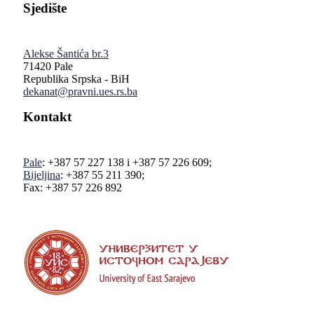
Sjedište
Alekse Šantića br.3
71420 Pale
Republika Srpska - BiH
dekanat@pravni.ues.rs.ba
Kontakt
Pale
: +387 57 227 138 i +387 57 226 609;
Bijeljina
: +387 55 211 390;
Fax: +387 57 226 892