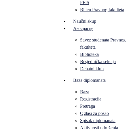
PFIS
Bilten Pravnog fakulteta
Naučni skup
Asocijacije
Savez studenata Pravnog
fakulteta
Biblioteka
Besjednička sekcija
Debatni klub
Baza diplomanata
Baza
Registracija
Pretraga
Oglasi za posao
Spisak diplomanata
Aktivnosti udruženja