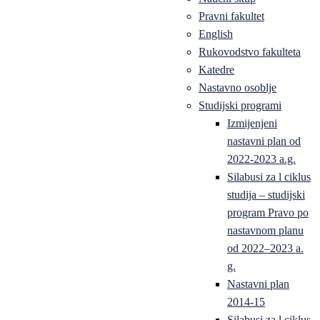
Pravni fakultet
English
Rukovodstvo fakulteta
Katedre
Nastavno osoblje
Studijski programi
Izmijenjeni
nastavni plan od
2022-2023 a.g.
Silabusi za l ciklus
studija – studijski
program Pravo po
nastavnom planu
od 2022–2023 a.
g.
Nastavni plan
2014-15
Silabusi za l ciklus