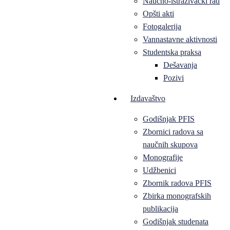
Naučno-istraživački rad
Opšti akti
Fotogalerija
Vannastavne aktivnosti
Studentska praksa
Dešavanja
Pozivi
Izdavaštvo
Godišnjak PFIS
Zbornici radova sa
naučnih skupova
Monografije
Udžbenici
Zbornik radova PFIS
Zbirka monografskih
publikacija
Godišnjak studenata