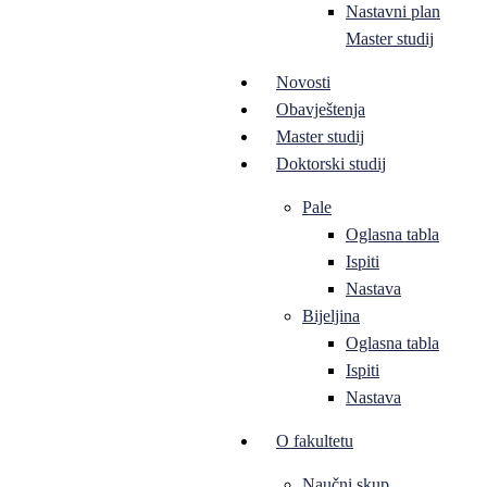
Nastavni plan
Master studij
Novosti
Obavještenja
Master studij
Doktorski studij
Pale
Oglasna tabla
Ispiti
Nastava
Bijeljina
Oglasna tabla
Ispiti
Nastava
O fakultetu
Naučni skup