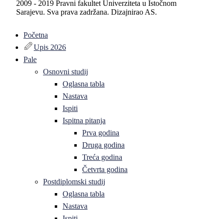
2009 - 2019 Pravni fakultet Univerziteta u Istočnom
Sarajevu. Sva prava zadržana. Dizajnirao AS.
Početna
Upis 2026
Pale
Osnovni studij
Oglasna tabla
Nastava
Ispiti
Ispitna pitanja
Prva godina
Druga godina
Treća godina
Četvrta godina
Postdiplomski studij
Oglasna tabla
Nastava
Ispiti