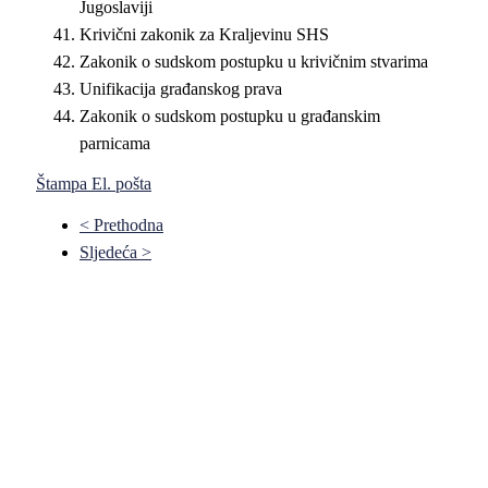
Jugoslaviji
Krivični zakonik za Kralјevinu SHS
Zakonik o sudskom postupku u krivičnim stvarima
Unifikacija građanskog prava
Zakonik o sudskom postupku u građanskim
parnicama
Štampa
El. pošta
< Prethodna
Sljedeća >
Pravni fakultet Univerziteta u Istočnom Sarajevu