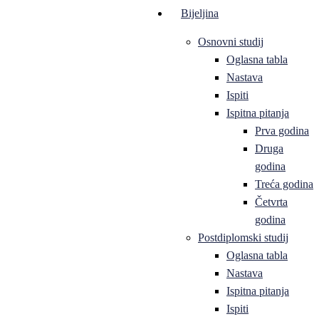
Bijeljina
Osnovni studij
Oglasna tabla
Nastava
Ispiti
Ispitna pitanja
Prva godina
Druga
godina
Treća godina
Četvrta
godina
Postdiplomski studij
Oglasna tabla
Nastava
Ispitna pitanja
Ispiti