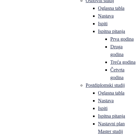
Osnovni studij
Oglasna tabla
Nastava
Ispiti
Ispitna pitanja
Prva godina
Druga
godina
Treća godina
Četvrta
godina
Postdiplomski studij
Oglasna tabla
Nastava
Ispiti
Ispitna pitanja
Nastavni plan
Master studij