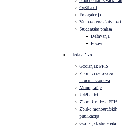
Naučno-istraživački rad
Opšti akti
Fotogalerija
Vannastavne aktivnosti
Studentska praksa
Dešavanja
Pozivi
Izdavaštvo
Godišnjak PFIS
Zbornici radova sa
naučnih skupova
Monografije
Udžbenici
Zbornik radova PFIS
Zbirka monografskih
publikacija
Godišnjak studenata