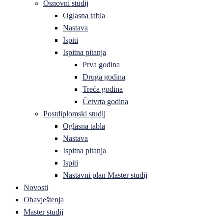
Osnovni studij
Oglasna tabla
Nastava
Ispiti
Ispitna pitanja
Prva godina
Druga godina
Treća godina
Četvrta godina
Postdiplomski studij
Oglasna tabla
Nastava
Ispitna pitanja
Ispiti
Nastavni plan Master studij
Novosti
Obavještenja
Master studij