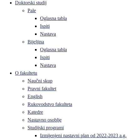
Doktorski studij
Pale
Oglasna tabla
Ispiti
Nastava
Bijeljina
Oglasna tabla
Ispiti
Nastava
O fakultetu
Naučni skup
Pravni fakultet
English
Rukovodstvo fakulteta
Katedre
Nastavno osoblje
Studijski programi
Izmijenjeni nastavni plan od 2022-2023 a.g.