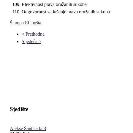
Efektivnost prava oružanih sukoba
Odgovornost za kršenje prava oružanih sukoba
Štampa
El. pošta
< Prethodna
Sljedeća >
Pravni fakultet Univerziteta u Istočnom Sarajevu
Sjedište
Alekse Šantića br.3