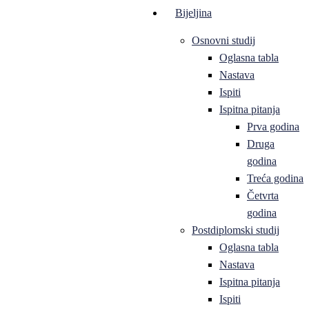
Bijeljina
Osnovni studij
Oglasna tabla
Nastava
Ispiti
Ispitna pitanja
Prva godina
Druga
godina
Treća godina
Četvrta
godina
Postdiplomski studij
Oglasna tabla
Nastava
Ispitna pitanja
Ispiti