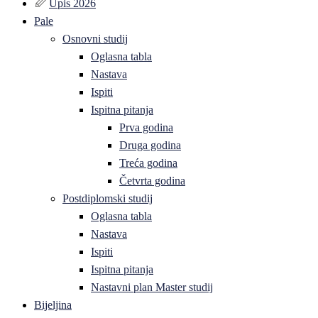
Upis 2026
Pale
Osnovni studij
Oglasna tabla
Nastava
Ispiti
Ispitna pitanja
Prva godina
Druga godina
Treća godina
Četvrta godina
Postdiplomski studij
Oglasna tabla
Nastava
Ispiti
Ispitna pitanja
Nastavni plan Master studij
Bijeljina