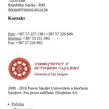
71420 Pale
Republika Srpska - BiH
dekanat@pravni.ues.rs.ba
Kontakt
Pale
: +387 57 227 138 i +387 57 226 609;
Bijeljina
: +387 55 211 390;
Fax: +387 57 226 892
2009 - 2019 Pravni fakultet Univerziteta u Istočnom
Sarajevu. Sva prava zadržana. Dizajnirao AS.
Početna