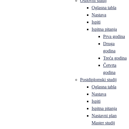
Osnovni studij
Oglasna tabla
Nastava
Ispiti
Ispitna pitanja
Prva godina
Druga
godina
Treća godina
Četvrta
godina
Postdiplomski studij
Oglasna tabla
Nastava
Ispiti
Ispitna pitanja
Nastavni plan
Master studij