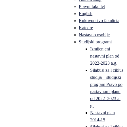
Pravni fakultet
English
Rukovodstvo fakulteta
Katedre
Nastavno osoblje
Studijski programi
Izmijenjeni
nastavni plan od
2022-2023 a.g.
Silabusi za l ciklus
studija – studijski
program Pravo po
nastavnom planu
od 2022–2023 a.
g.
Nastavni plan
2014-15
Silabusi za l ciklus