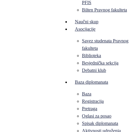
PFIS
Bilten Pravnog fakulteta
Naučni skup
Asocijacije
Savez studenata Pravnog
fakulteta
Biblioteka
Besjednička sekcija
Debatni klub
Baza diplomanata
Baza
Registracija
Pretraga
Oglasi za posao
Spisak diplomanata
Aktivnosti udruženja