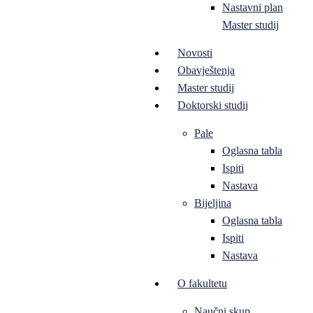
Nastavni plan
Master studij
Novosti
Obavještenja
Master studij
Doktorski studij
Pale
Oglasna tabla
Ispiti
Nastava
Bijeljina
Oglasna tabla
Ispiti
Nastava
O fakultetu
Naučni skup