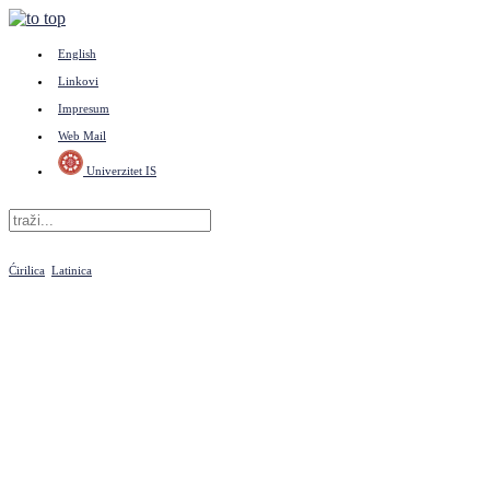
English
Linkovi
Impresum
Web Mail
Univerzitet IS
Ćirilica
Latinica