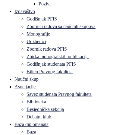
Pozivi
Izdavaštvo
Godišnjak PFIS
Zbornici radova sa naučnih skupova
Monografije
Udžbenici
Zbornik radova PFIS
Zbirka monografskih publikacija
Godišnjak studenata PFIS
Bilten Pravnog fakulteta
Naučni skup
Asocijacije
Savez studenata Pravnog fakulteta
Biblioteka
Besjednička sekcija
Debatni klub
Baza diplomanata
Baza