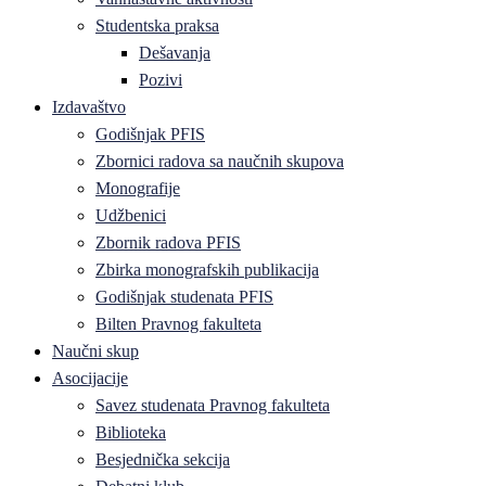
Studentska praksa
Dešavanja
Pozivi
Izdavaštvo
Godišnjak PFIS
Zbornici radova sa naučnih skupova
Monografije
Udžbenici
Zbornik radova PFIS
Zbirka monografskih publikacija
Godišnjak studenata PFIS
Bilten Pravnog fakulteta
Naučni skup
Asocijacije
Savez studenata Pravnog fakulteta
Biblioteka
Besjednička sekcija