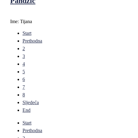
Pandžić
Ime:
Tijana
Start
Prethodna
2
3
4
5
6
7
8
Sljedeća
End
Start
Prethodna