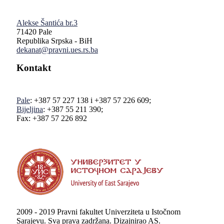
Alekse Šantića br.3
71420 Pale
Republika Srpska - BiH
dekanat@pravni.ues.rs.ba
Kontakt
Pale
: +387 57 227 138 i +387 57 226 609;
Bijeljina
: +387 55 211 390;
Fax: +387 57 226 892
2009 - 2019 Pravni fakultet Univerziteta u Istočnom
Sarajevu. Sva prava zadržana. Dizajnirao AS.