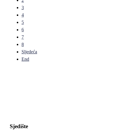
2
3
4
5
6
7
8
Sljedeća
End
Pravni fakultet Univerziteta u Istočnom Sarajevu
Sjedište