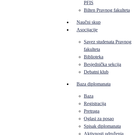
PFIS
Bilten Pravnog fakulteta
Naučni skup
Asocijacije
Savez studenata Pravnog
fakulteta
Biblioteka
Besjednička sekcija
Debatni klub
Baza diplomanata
Baza
Registracija
Pretraga
Oglasi za posao
Spisak diplomanata
Aktivnosti udruženja