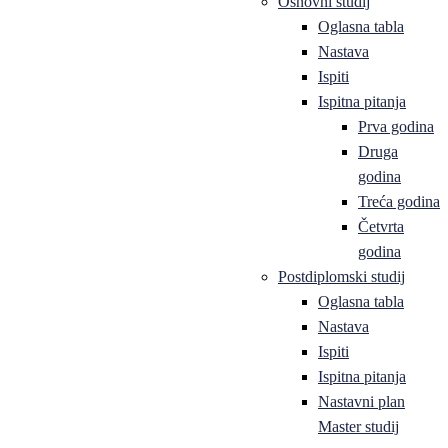
Osnovni studij
Oglasna tabla
Nastava
Ispiti
Ispitna pitanja
Prva godina
Druga
godina
Treća godina
Četvrta
godina
Postdiplomski studij
Oglasna tabla
Nastava
Ispiti
Ispitna pitanja
Nastavni plan
Master studij