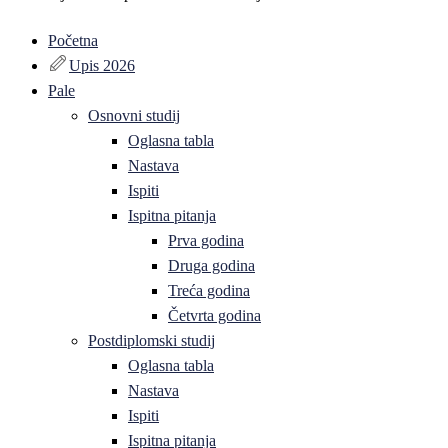
Početna
Upis 2026
Pale
Osnovni studij
Oglasna tabla
Nastava
Ispiti
Ispitna pitanja
Prva godina
Druga godina
Treća godina
Četvrta godina
Postdiplomski studij
Oglasna tabla
Nastava
Ispiti
Ispitna pitanja