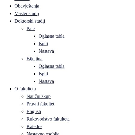
Obavještenja
Master studij
Doktorski studij
Pale
Oglasna tabla
Ispiti
Nastava
Bijeljina
Oglasna tabla
Ispiti
Nastava
O fakultetu
Naučni skup
Pravni fakultet
English
Rukovodstvo fakulteta
Katedre
Nastavno osoblje