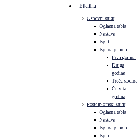
Bijeljina
Osnovni studij
Oglasna tabla
Nastava
Ispiti
Ispitna pitanja
Prva godina
Druga
godina
Treća godina
Četvrta
godina
Postdiplomski studij
Oglasna tabla
Nastava
Ispitna pitanja
Ispiti