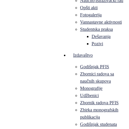
Naučno-istraživački rad
Opšti akti
Fotogalerija
Vannastavne aktivnosti
Studentska praksa
Dešavanja
Pozivi
Izdavaštvo
Godišnjak PFIS
Zbornici radova sa
naučnih skupova
Monografije
Udžbenici
Zbornik radova PFIS
Zbirka monografskih
publikacija
Godišnjak studenata