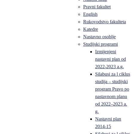
Pravni fakultet
English
Rukovodstvo fakulteta
Katedre
Nastavno osoblje
Studijski programi
Izmijenjeni
nastavni plan od
2022-2023 a.g.
Silabusi za l ciklus
studija – studijski
program Pravo po
nastavnom planu
od 2022–2023 a.
g.
Nastavni plan
2014-15
Silabusi za l ciklus