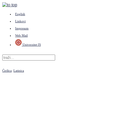
English
Linkovi
Impresum
Web Mail
Univerzitet IS
Ćirilica
Latinica