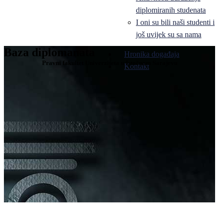
diplomiranih studenata
I oni su bili naši studenti i
još uvijek su sa nama
Baza diplomanata
Hronika događaja
Pravni fakultet Univerziteta u Istočnom Sarajevu
Kontakt