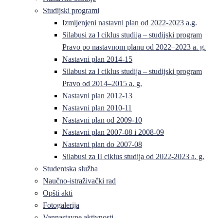
Studijski programi
Izmijenjeni nastavni plan od 2022-2023 a.g.
Silabusi za l ciklus studija – studijski program
Pravo po nastavnom planu od 2022–2023 a. g.
Nastavni plan 2014-15
Silabusi za l ciklus studija – studijski program
Pravo od 2014–2015 a. g.
Nastavni plan 2012-13
Nastavni plan 2010-11
Nastavni plan od 2009-10
Nastavni plan 2007-08 i 2008-09
Nastavni plan do 2007-08
Silabusi za II ciklus studija od 2022-2023 a. g.
Studentska služba
Naučno-istraživački rad
Opšti akti
Fotogalerija
Vannastavne aktivnosti