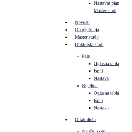
Nastavni plan
Master studij
Novosti
Obavještenja
Master studij
Doktorski studij
Pale
Oglasna tabla
Ispiti
Nastava
Bijeljina
Oglasna tabla
Ispiti
Nastava
O fakultetu
Naučni skup