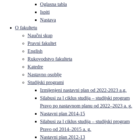
Oglasna tabla
Ispiti
Nastava
O fakultetu
Naučni skup
Pravni fakultet
English
Rukovodstvo fakulteta
Katedre
Nastavno osoblje
Studijski programi
Izmijenjeni nastavni plan od 2022-2023 a.g.
Silabusi za l ciklus studija – studijski program
Pravo po nastavnom planu od 2022–2023 a. g.
Nastavni plan 2014-15
Silabusi za l ciklus studija – studijski program
Pravo od 2014–2015 a. g.
Nastavni plan 2012-13