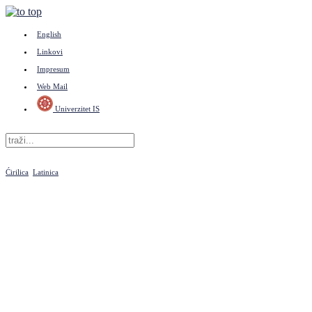
English
Linkovi
Impresum
Web Mail
Univerzitet IS
Ćirilica
Latinica