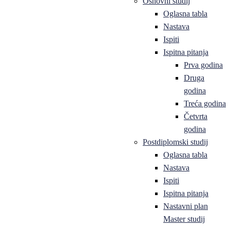
Osnovni studij
Oglasna tabla
Nastava
Ispiti
Ispitna pitanja
Prva godina
Druga
godina
Treća godina
Četvrta
godina
Postdiplomski studij
Oglasna tabla
Nastava
Ispiti
Ispitna pitanja
Nastavni plan
Master studij