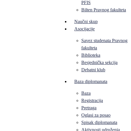
PFIS
Bilten Pravnog fakulteta
Naučni skup
Asocijacije
Savez studenata Pravnog
fakulteta
Biblioteka
Besjednička sekcija
Debatni klub
Baza diplomanata
Baza
Registracija
Pretraga
Oglasi za posao
Spisak diplomanata
Aktivnosti udruženja