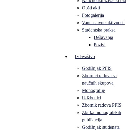
Naučno-istraživački rad
Opšti akti
Fotogalerija
Vannastavne aktivnosti
Studentska praksa
Dešavanja
Pozivi
Izdavaštvo
Godišnjak PFIS
Zbornici radova sa
naučnih skupova
Monografije
Udžbenici
Zbornik radova PFIS
Zbirka monografskih
publikacija
Godišnjak studenata