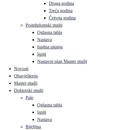
Druga godina
Treća godina
Četvrta godina
Postdiplomski studij
Oglasna tabla
Nastava
Ispitna pitanja
Ispiti
Nastavni plan Master studij
Novosti
Obavještenja
Master studij
Doktorski studij
Pale
Oglasna tabla
Ispiti
Nastava
Bijeljina