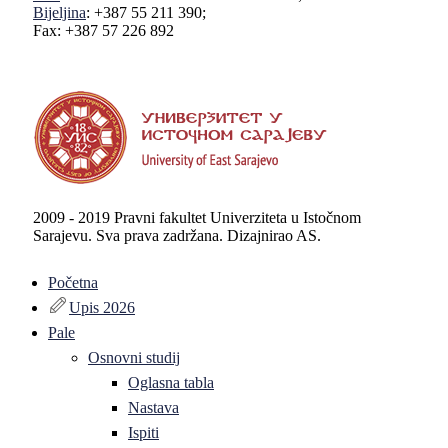
Bijeljina
: +387 55 211 390;
Fax: +387 57 226 892
2009 - 2019 Pravni fakultet Univerziteta u Istočnom
Sarajevu. Sva prava zadržana. Dizajnirao AS.
Početna
Upis 2026
Pale
Osnovni studij
Oglasna tabla
Nastava
Ispiti