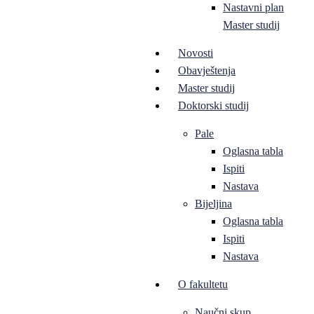
Nastavni plan
Master studij
Novosti
Obavještenja
Master studij
Doktorski studij
Pale
Oglasna tabla
Ispiti
Nastava
Bijeljina
Oglasna tabla
Ispiti
Nastava
O fakultetu
Naučni skup