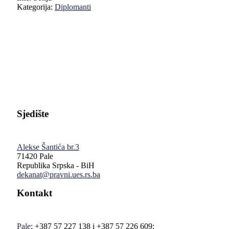
Kategorija:
Diplomanti
Pravni fakultet Univerziteta u Istočnom Sarajevu
Sjedište
Alekse Šantića br.3
71420 Pale
Republika Srpska - BiH
dekanat@pravni.ues.rs.ba
Kontakt
Pale
: +387 57 227 138 i +387 57 226 609;