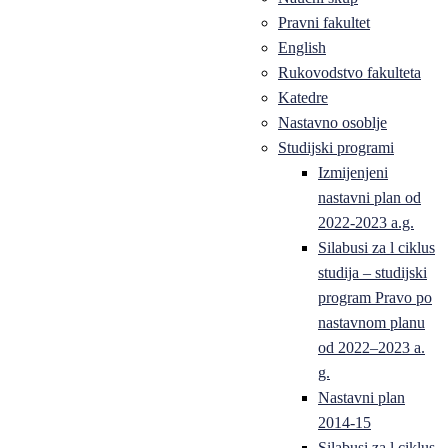
Pravni fakultet
English
Rukovodstvo fakulteta
Katedre
Nastavno osoblje
Studijski programi
Izmijenjeni
nastavni plan od
2022-2023 a.g.
Silabusi za l ciklus
studija – studijski
program Pravo po
nastavnom planu
od 2022–2023 a.
g.
Nastavni plan
2014-15
Silabusi za l ciklus