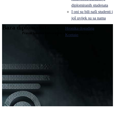
diplomiranih studenata
I oni su bili naši studenti i
još uvijek su sa nama
Baza diplomanata
Hronika događaja
Pravni fakultet Univerziteta u Istočnom Sarajevu
Kontakt