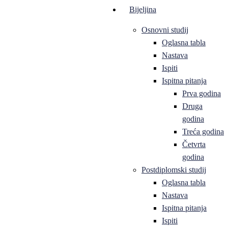
Bijeljina
Osnovni studij
Oglasna tabla
Nastava
Ispiti
Ispitna pitanja
Prva godina
Druga
godina
Treća godina
Četvrta
godina
Postdiplomski studij
Oglasna tabla
Nastava
Ispitna pitanja
Ispiti