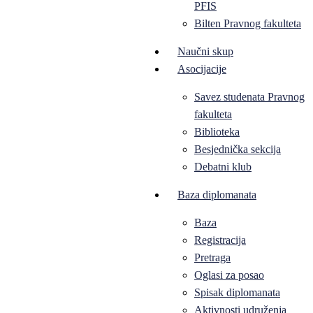
PFIS
Bilten Pravnog fakulteta
Naučni skup
Asocijacije
Savez studenata Pravnog
fakulteta
Biblioteka
Besjednička sekcija
Debatni klub
Baza diplomanata
Baza
Registracija
Pretraga
Oglasi za posao
Spisak diplomanata
Aktivnosti udruženja