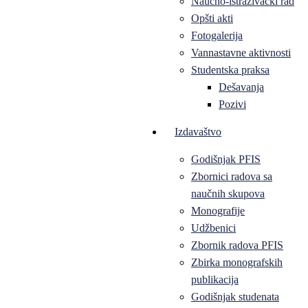
Naučno-istraživački rad
Opšti akti
Fotogalerija
Vannastavne aktivnosti
Studentska praksa
Dešavanja
Pozivi
Izdavaštvo
Godišnjak PFIS
Zbornici radova sa
naučnih skupova
Monografije
Udžbenici
Zbornik radova PFIS
Zbirka monografskih
publikacija
Godišnjak studenata