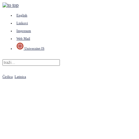
English
Linkovi
Impresum
Web Mail
Univerzitet IS
Ćirilica
Latinica