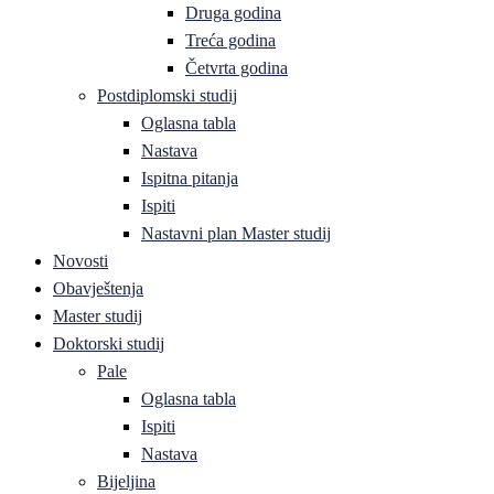
Druga godina
Treća godina
Četvrta godina
Postdiplomski studij
Oglasna tabla
Nastava
Ispitna pitanja
Ispiti
Nastavni plan Master studij
Novosti
Obavještenja
Master studij
Doktorski studij
Pale
Oglasna tabla
Ispiti
Nastava
Bijeljina