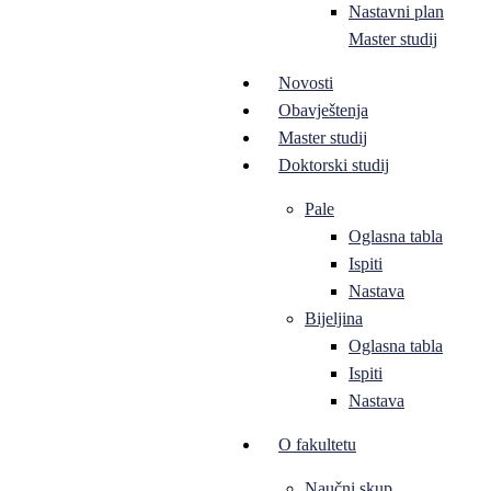
Nastavni plan
Master studij
Novosti
Obavještenja
Master studij
Doktorski studij
Pale
Oglasna tabla
Ispiti
Nastava
Bijeljina
Oglasna tabla
Ispiti
Nastava
O fakultetu
Naučni skup