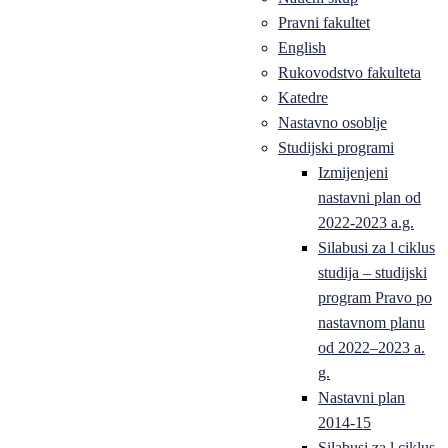
Pravni fakultet
English
Rukovodstvo fakulteta
Katedre
Nastavno osoblje
Studijski programi
Izmijenjeni
nastavni plan od
2022-2023 a.g.
Silabusi za l ciklus
studija – studijski
program Pravo po
nastavnom planu
od 2022–2023 a.
g.
Nastavni plan
2014-15
Silabusi za l ciklus