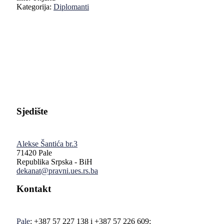
Kategorija:
Diplomanti
Pravni fakultet Univerziteta u Istočnom Sarajevu
Sjedište
Alekse Šantića br.3
71420 Pale
Republika Srpska - BiH
dekanat@pravni.ues.rs.ba
Kontakt
Pale
: +387 57 227 138 i +387 57 226 609;