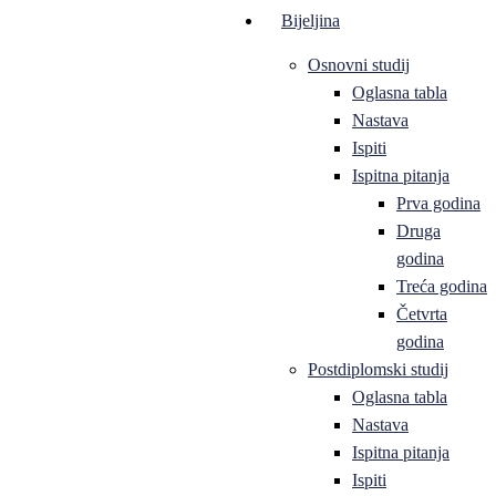
Bijeljina
Osnovni studij
Oglasna tabla
Nastava
Ispiti
Ispitna pitanja
Prva godina
Druga
godina
Treća godina
Četvrta
godina
Postdiplomski studij
Oglasna tabla
Nastava
Ispitna pitanja
Ispiti