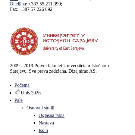
Bijeljina
: +387 55 211 390;
Fax: +387 57 226 892
2009 - 2019 Pravni fakultet Univerziteta u Istočnom
Sarajevu. Sva prava zadržana. Dizajnirao AS.
Početna
Upis 2026
Pale
Osnovni studij
Oglasna tabla
Nastava
Ispiti