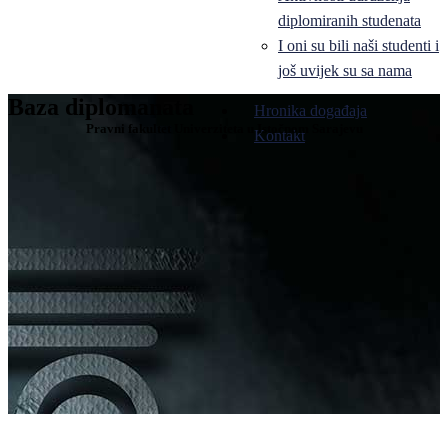
diplomiranih studenata
I oni su bili naši studenti i
još uvijek su sa nama
Baza diplomanata
Hronika događaja
Pravni fakultet Univerziteta u Istočnom Sarajevu
Kontakt