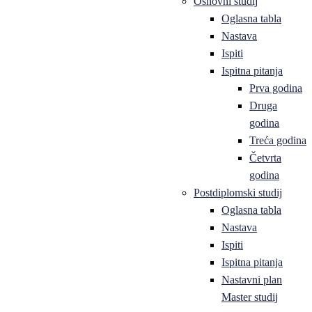
Osnovni studij
Oglasna tabla
Nastava
Ispiti
Ispitna pitanja
Prva godina
Druga
godina
Treća godina
Četvrta
godina
Postdiplomski studij
Oglasna tabla
Nastava
Ispiti
Ispitna pitanja
Nastavni plan
Master studij