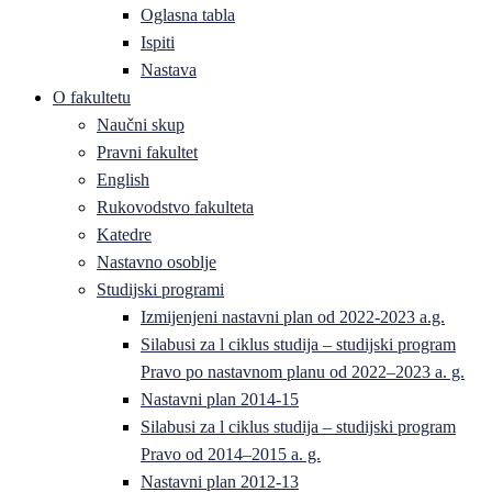
Oglasna tabla
Ispiti
Nastava
O fakultetu
Naučni skup
Pravni fakultet
English
Rukovodstvo fakulteta
Katedre
Nastavno osoblje
Studijski programi
Izmijenjeni nastavni plan od 2022-2023 a.g.
Silabusi za l ciklus studija – studijski program
Pravo po nastavnom planu od 2022–2023 a. g.
Nastavni plan 2014-15
Silabusi za l ciklus studija – studijski program
Pravo od 2014–2015 a. g.
Nastavni plan 2012-13