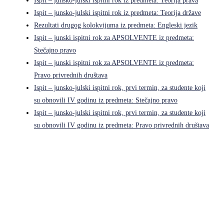
Ispit – junsko-julski ispitni rok iz predmeta: Teorija prava
Ispit – junsko-julski ispitni rok iz predmeta: Teorija države
Rezultati drugog kolokvijuma iz predmeta: Engleski jezik
Ispit – junski ispitni rok za APSOLVENTE iz predmeta:
Stečajno pravo
Ispit – junski ispitni rok za APSOLVENTE iz predmeta:
Pravo privrednih društava
Ispit – junsko-julski ispitni rok, prvi termin, za studente koji
su obnovili IV godinu iz predmeta: Stečajno pravo
Ispit – junsko-julski ispitni rok, prvi termin, za studente koji
su obnovili IV godinu iz predmeta: Pravo privrednih društava