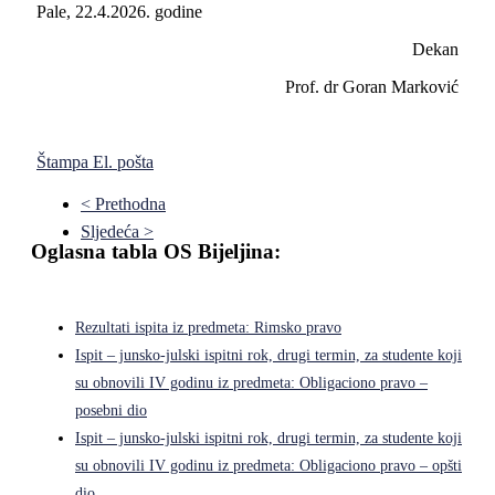
Pale, 22.4.2026. godine
Dekan
Prof. dr Goran Marković
Štampa
El. pošta
< Prethodna
Sljedeća >
Oglasna tabla OS Bijeljina:
Rezultati ispita iz predmeta: Rimsko pravo
Ispit – junsko-julski ispitni rok, drugi termin, za studente koji
su obnovili IV godinu iz predmeta: Obligaciono pravo –
posebni dio
Ispit – junsko-julski ispitni rok, drugi termin, za studente koji
su obnovili IV godinu iz predmeta: Obligaciono pravo – opšti
dio