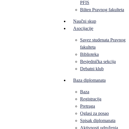
PFIS
Bilten Pravnog fakulteta
Naučni skup
Asocijacije
Savez studenata Pravnog
fakulteta
Biblioteka
Besjednička sekcija
Debatni klub
Baza diplomanata
Baza
Registracija
Pretraga
Oglasi za posao
Spisak diplomanata
Aktivnosti udruženja