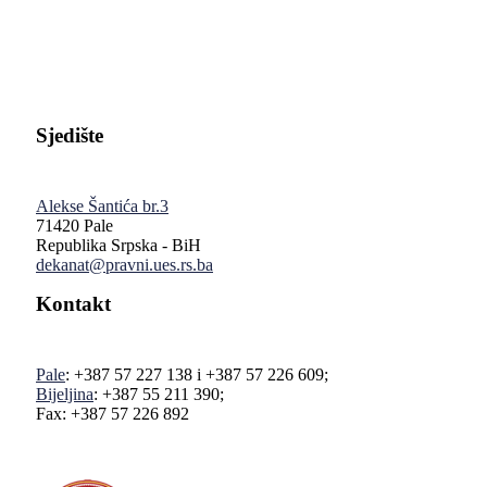
Pravni fakultet Univerziteta u Istočnom Sarajevu
Sjedište
Alekse Šantića br.3
71420 Pale
Republika Srpska - BiH
dekanat@pravni.ues.rs.ba
Kontakt
Pale
: +387 57 227 138 i +387 57 226 609;
Bijeljina
: +387 55 211 390;
Fax: +387 57 226 892