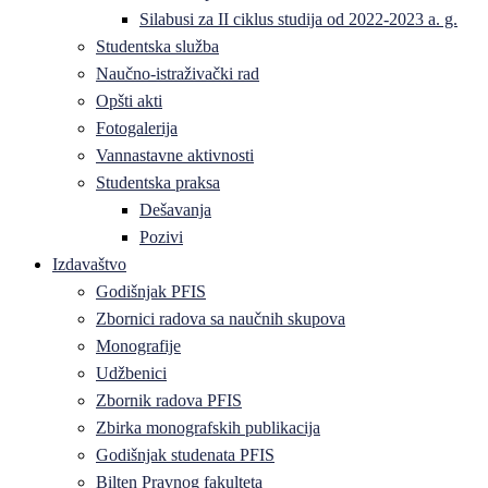
Silabusi za II ciklus studija od 2022-2023 a. g.
Studentska služba
Naučno-istraživački rad
Opšti akti
Fotogalerija
Vannastavne aktivnosti
Studentska praksa
Dešavanja
Pozivi
Izdavaštvo
Godišnjak PFIS
Zbornici radova sa naučnih skupova
Monografije
Udžbenici
Zbornik radova PFIS
Zbirka monografskih publikacija
Godišnjak studenata PFIS
Bilten Pravnog fakulteta