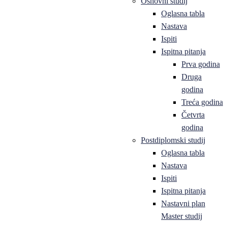
Osnovni studij
Oglasna tabla
Nastava
Ispiti
Ispitna pitanja
Prva godina
Druga
godina
Treća godina
Četvrta
godina
Postdiplomski studij
Oglasna tabla
Nastava
Ispiti
Ispitna pitanja
Nastavni plan
Master studij