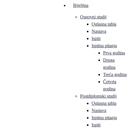
Bijeljina
Osnovni studij
Oglasna tabla
Nastava
Ispiti
Ispitna pitanja
Prva godina
Druga
godina
Treća godina
Četvrta
godina
Postdiplomski studij
Oglasna tabla
Nastava
Ispitna pitanja
Ispiti