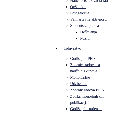
Naučno-istraživački rad
Opšti akti
Fotogalerija
Vannastavne aktivnosti
Studentska praksa
Dešavanja
Pozivi
Izdavaštvo
Godišnjak PFIS
Zbornici radova sa
naučnih skupova
Monografije
Udžbenici
Zbornik radova PFIS
Zbirka monografskih
publikacija
Godišnjak studenata