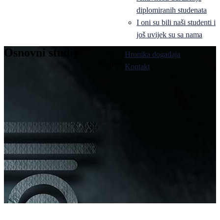
diplomiranih studenata
I oni su bili naši studenti i
još uvijek su sa nama
Osnovni studij
Hronika događaja
Bijeljina
Kontakt