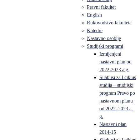
Pravni fakultet
English
Rukovodstvo fakulteta
Katedre
Nastavno osoblje
Studijski programi
Izmijenjeni
nastavni plan od
2022-2023 a.g.
Silabusi za l ciklus
studija – studijski
program Pravo po
nastavnom planu
od 2022–2023 a.
g.
Nastavni plan
2014-15
Silabusi za l ciklus