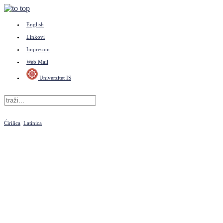
English
Linkovi
Impresum
Web Mail
Univerzitet IS
Ćirilica
Latinica