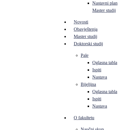
Nastavni plan
Master studij
Novosti
Obavještenja
Master studij
Doktorski studij
Pale
Oglasna tabla
Ispiti
Nastava
Bijeljina
Oglasna tabla
Ispiti
Nastava
O fakultetu
Naučni skup