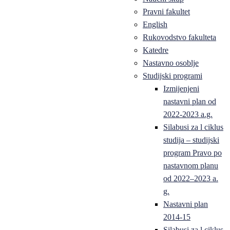
Pravni fakultet
English
Rukovodstvo fakulteta
Katedre
Nastavno osoblje
Studijski programi
Izmijenjeni
nastavni plan od
2022-2023 a.g.
Silabusi za l ciklus
studija – studijski
program Pravo po
nastavnom planu
od 2022–2023 a.
g.
Nastavni plan
2014-15
Silabusi za l ciklus