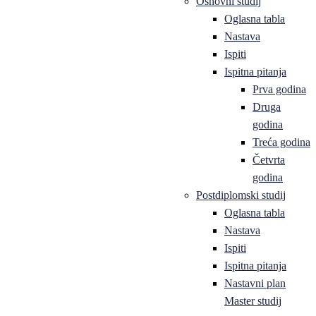
Osnovni studij
Oglasna tabla
Nastava
Ispiti
Ispitna pitanja
Prva godina
Druga
godina
Treća godina
Četvrta
godina
Postdiplomski studij
Oglasna tabla
Nastava
Ispiti
Ispitna pitanja
Nastavni plan
Master studij