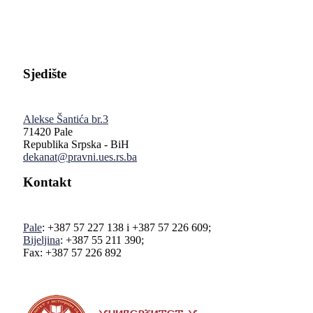
Sjedište
Alekse Šantića br.3
71420 Pale
Republika Srpska - BiH
dekanat@pravni.ues.rs.ba
Kontakt
Pale
: +387 57 227 138 i +387 57 226 609;
Bijeljina
: +387 55 211 390;
Fax: +387 57 226 892