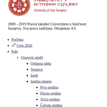
2009 - 2019 Pravni fakultet Univerziteta u Istočnom
Sarajevu. Sva prava zadržana. Dizajnirao AS.
Početna
Upis 2026
Pale
Osnovni studij
Oglasna tabla
Nastava
Ispiti
Ispitna pitanja
Prva godina
Druga godina
Treća godina
Četvrta godina