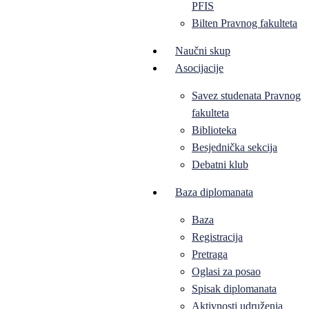
PFIS
Bilten Pravnog fakulteta
Naučni skup
Asocijacije
Savez studenata Pravnog
fakulteta
Biblioteka
Besjednička sekcija
Debatni klub
Baza diplomanata
Baza
Registracija
Pretraga
Oglasi za posao
Spisak diplomanata
Aktivnosti udruženja