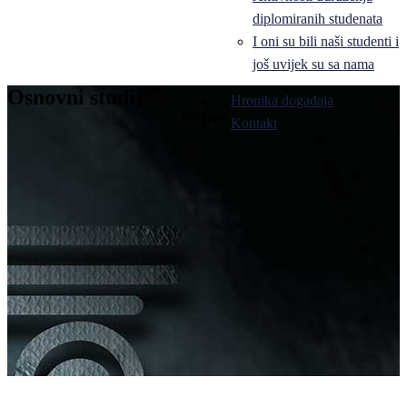
diplomiranih studenata
I oni su bili naši studenti i
još uvijek su sa nama
Osnovni studij
Hronika događaja
Bijeljina
Kontakt