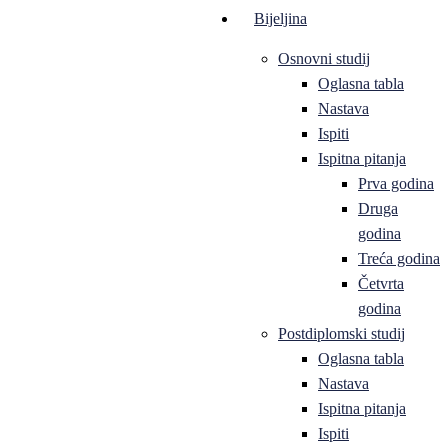
Bijeljina
Osnovni studij
Oglasna tabla
Nastava
Ispiti
Ispitna pitanja
Prva godina
Druga
godina
Treća godina
Četvrta
godina
Postdiplomski studij
Oglasna tabla
Nastava
Ispitna pitanja
Ispiti