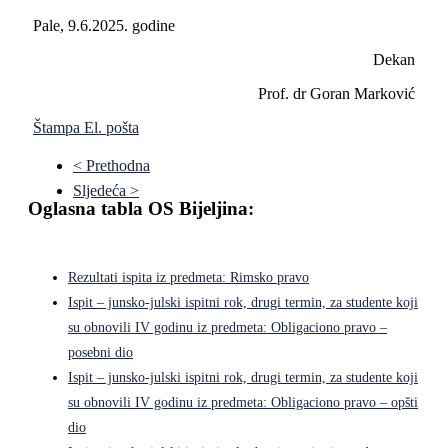
Pale, 9.6.2025. godine
Dekan
Prof. dr Goran Marković
Štampa
El. pošta
< Prethodna
Sljedeća >
Oglasna tabla OS Bijeljina:
Rezultati ispita iz predmeta: Rimsko pravo
Ispit – junsko-julski ispitni rok, drugi termin, za studente koji
su obnovili IV godinu iz predmeta: Obligaciono pravo –
posebni dio
Ispit – junsko-julski ispitni rok, drugi termin, za studente koji
su obnovili IV godinu iz predmeta: Obligaciono pravo – opšti
dio