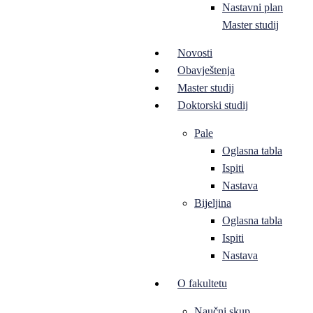
Nastavni plan
Master studij
Novosti
Obavještenja
Master studij
Doktorski studij
Pale
Oglasna tabla
Ispiti
Nastava
Bijeljina
Oglasna tabla
Ispiti
Nastava
O fakultetu
Naučni skup