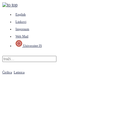
English
Linkovi
Impresum
Web Mail
Univerzitet IS
Ćirilica
Latinica