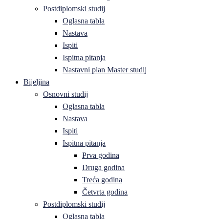
Postdiplomski studij
Oglasna tabla
Nastava
Ispiti
Ispitna pitanja
Nastavni plan Master studij
Bijeljina
Osnovni studij
Oglasna tabla
Nastava
Ispiti
Ispitna pitanja
Prva godina
Druga godina
Treća godina
Četvrta godina
Postdiplomski studij
Oglasna tabla