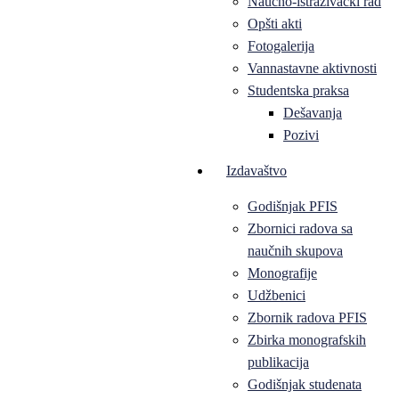
Naučno-istraživački rad
Opšti akti
Fotogalerija
Vannastavne aktivnosti
Studentska praksa
Dešavanja
Pozivi
Izdavaštvo
Godišnjak PFIS
Zbornici radova sa
naučnih skupova
Monografije
Udžbenici
Zbornik radova PFIS
Zbirka monografskih
publikacija
Godišnjak studenata