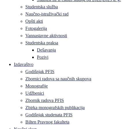
Studentska služba
Naučno-istraživački rad
Opšti akti
Fotogalerija
Vannastavne aktivnosti
Studentska praksa
Dešavanja
Pozivi
Izdavaštvo
Godišnjak PFIS
Zbornici radova sa naučnih skupova
Monografije
Udžbenici
Zbornik radova PFIS
Zbirka monografskih publikacija
Godišnjak studenata PFIS
Bilten Pravnog fakulteta